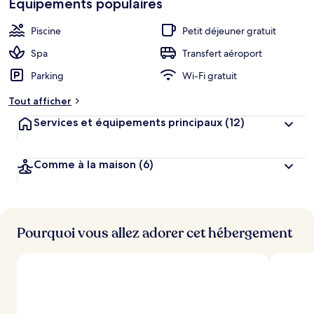
Équipements populaires
h
cœur
é
b
Piscine
Petit déjeuner gratuit
e
r
Spa
Transfert aéroport
g
Parking
Wi-Fi gratuit
e
m
Tout afficher
e
n
Services et équipements principaux
(12)
t
s
Comme à la maison
(6)
l
e
s
m
i
Pourquoi vous allez adorer cet hébergement
e
u
x
n
o