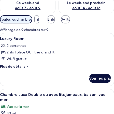
Ce week-end
Le week-end prochain
août 7 - août 9
août 14 - août 16
Filtres
Toutes les chambres
1 lit
2 lits
3+ lits
disponibles
pour
Affichage de 9 chambres sur 9
les
Afficher
Une chambre d’hôtel avec un grand lit,
5
Luxury Room
chambres
toutes
2 personnes
les
2 lits 1 place OU 1 très grand lit
photos
pour
Wi-Fi gratuit
ce
Plus
Plus de détails
type
de
détails
de
Voir les prix
sur
chambre :
le
Luxury
type
Afficher
Une chambre d’hôtel avec un grand lit,
8
Room
de
Chambre Luxe Double ou avec lits jumeaux, balcon, vue
toutes
chambre
mer
Luxury
les
Vue sur la mer
Room
photos
30 m²