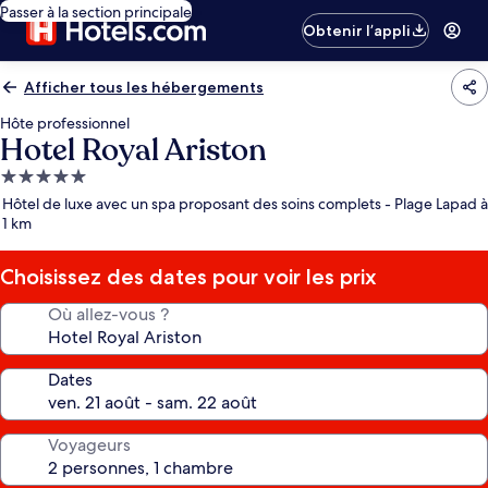
Passer à la section principale
Obtenir l’appli
Afficher tous les hébergements
Hôte professionnel
Hotel Royal Ariston
Hébergement
5.0 étoiles
Hôtel de luxe avec un spa proposant des soins complets - Plage Lapad à
1 km
Choisissez des dates pour voir les prix
Où allez-vous ?
Dates
Voyageurs