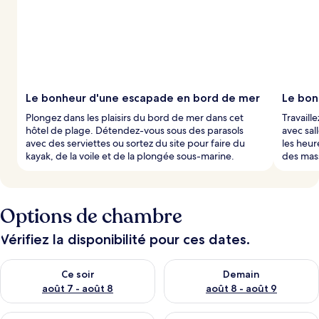
t
é
s
p
a
r
Le bonheur d'une escapade en bord de mer
Le bon
l
Plongez dans les plaisirs du bord de mer dans cet
Travaill
e
hôtel de plage. Détendez-vous sous des parasols
avec sal
s
avec des serviettes ou sortez du site pour faire du
les heur
kayak, de la voile et de la plongée sous-marine.
des mas
v
o
y
a
g
Options de chambre
e
u
Vérifiez la disponibilité pour ces dates.
r
s
Vérifier la disponibilité pour ce soir août 7 - août 8
Vérifier la disponibilité pour 
Ce soir
Demain
août 7 - août 8
août 8 - août 9
Vérifier la disponibilité pour ce week-end août 7 - août 9
Vérifier la disponibilité pour 