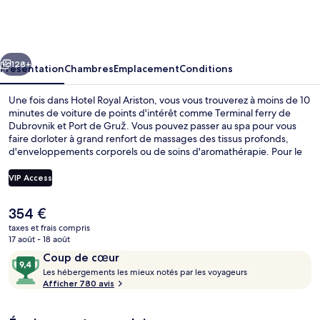
Royal
Ariston
cédent
Suivant
128+
Présentation
Chambres
Emplacement
Conditions
Une fois dans Hotel Royal Ariston, vous vous trouverez à moins de 10
minutes de voiture de points d'intérêt comme Terminal ferry de
Dubrovnik et Port de Gruž. Vous pouvez passer au spa pour vous
faire dorloter à grand renfort de massages des tissus profonds,
d'enveloppements corporels ou de soins d'aromathérapie. Pour le
plaisir des papilles, l'établissement Dubrovnik Sunset Rest., un des 3
restaurants, sert aussi bien le petit déjeuner que le dîner. Cet hôtel
VIP Access
de luxe abrite en outre 3 piscines extérieures, une piscine couverte
et un bar à la plage. Les autres voyageurs ne disent que du bien en
Le
354 €
ce qui concerne le personnel attentionné.
3 restaurants servant le petit déjeuner,
prix
taxes et frais compris
actuel
17 août - 18 août
est
Avis
9,4
Coup de cœur
de
voyageurs
L
sur
Les hébergements les mieux notés par les voyageurs
354 €.
e
Afficher 780 avis
10,
s
Coup
de