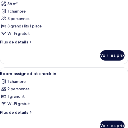
View
Executive
36 m²
photos
Room
Sea
pour
1 chambre
View
ce
Room
3 personnes
type
3 grands lits 1 place
de
Wi-Fi gratuit
chambre :
Plus
Plus de détails
Chambre
de
Triple
détails
Voir les prix
Luxe,
sur
le
1
type
Afficher
Une chambre d’hôtel avec un lit, des or
chambre
3
de
Room assigned at check in
toutes
chambre
1 chambre
Chambre
les
Triple
2 personnes
photos
Luxe,
pour
1 grand lit
1
ce
chambre
Wi-Fi gratuit
type
Plus
Plus de détails
de
de
chambre :
détails
Voir les prix
sur