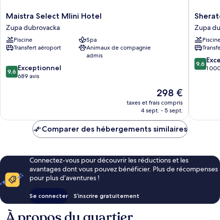
Maistra
Sherato
Maistra Select Mlini Hotel
Sherat
Select
Dubrovn
Zupa dubrovacka
Zupa du
Mlini
Riviera
Piscine
Spa
Piscin
Hotel
Hotel
Transfert aéroport
Animaux de compagnie
Transf
Zupa
Zupa
admis
dubrovacka
dubrova
9.6
Exc
9,6
9.6
Exceptionnel
sur
1 000
9,6
sur
689 avis
10,
10,
Exceptio
Le
298 €
Exceptionnel,
1 000 av
nouveau
689 avis
taxes et frais compris
prix
4 sept. - 5 sept.
est
de
Comparer des hébergements similaires
298 €
Connectez-vous pour découvrir les réductions et les
avantages dont vous pouvez bénéficier. Plus de récompenses
pour plus d’aventures !
Se connecter
S’inscrire gratuitement
À propos du quartier