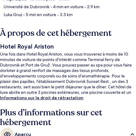
Université de Dubrovnik
- 4 min en voiture
- 2.9 km
Luka Gruz
- 5 min en voiture
- 3.3 km
À propos de cet hébergement
Hotel Royal Ariston
Une fois dans Hotel Royal Ariston, vous vous trouverez à moins de 10
minutes de voiture de points d'intérêt comme Terminal ferry de
Dubrovnik et Port de Gruž. Vous pouvez passer au spa pour vous faire
dorloter à grand renfort de massages des tissus profonds,
d'enveloppements corporels ou de soins d'aromathérapie. Pour le
plaisir des papilles, l'établissement Dubrovnik Sunset Rest., un des 3
restaurants, sert aussi bien le petit déjeuner que le dîner. Cet hôtel de
luxe abrite en outre 3 piscines extérieures, une piscine couverte et un
bar à la plage. Les autres voyageurs ne disent que du bien en ce qui
Informations sur le droit de rétractation
concerne le personnel attentionné.
Plus d’informations sur cet
hébergement
Aperçu