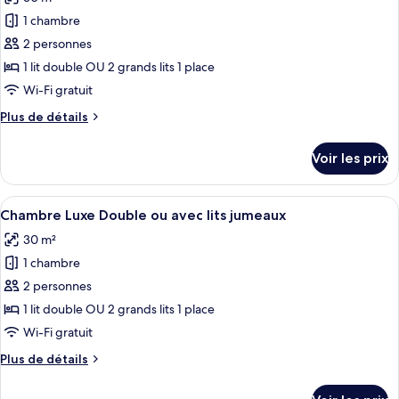
pour
1 chambre
ce
type
2 personnes
de
1 lit double OU 2 grands lits 1 place
chambre :
Wi-Fi gratuit
Chambre
Plus
Plus de détails
Luxe
de
Double
détails
Voir les prix
sur
ou
le
avec
type
Afficher
Une chambre d’hôtel moderne avec un bu
lits
5
de
Chambre Luxe Double ou avec lits jumeaux
toutes
jumeaux,
chambre
30 m²
Chambre
les
balcon,
Luxe
1 chambre
photos
vue
Double
pour
2 personnes
mer
ou
ce
avec
1 lit double OU 2 grands lits 1 place
lits
type
Wi-Fi gratuit
jumeaux,
de
balcon,
Plus
Plus de détails
chambre :
vue
de
Chambre
mer
détails