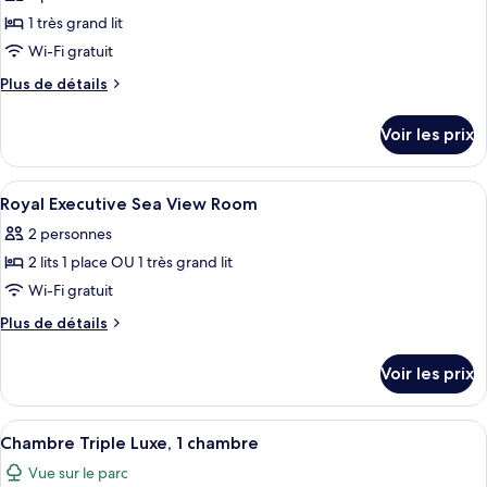
vue
ce
mer
1 très grand lit
type
Wi-Fi gratuit
de
Plus
Plus de détails
chambre :
de
Chambre
détails
Voir les prix
sur
Double
le
Exécutive,
type
Afficher
Une chambre d’hôtel avec un grand lit
balcon,
7
de
Royal Executive Sea View Room
toutes
vue
chambre
2 personnes
Chambre
les
mer
Double
2 lits 1 place OU 1 très grand lit
photos
Exécutive,
pour
Wi-Fi gratuit
balcon,
ce
vue
Plus
Plus de détails
mer
type
de
détails
de
Voir les prix
sur
chambre :
le
Royal
type
Afficher
Une chambre d’hôtel avec deux lits simp
7
Executive
de
Chambre Triple Luxe, 1 chambre
toutes
chambre
Sea
Vue sur le parc
Royal
les