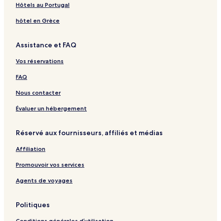
o
F
Hôtels au Portugal
t
a
e
m
hôtel en Grèce
l
i
l
Assistance et FAQ
y
W
Vos réservations
i
n
FAQ
e
r
Nous contacter
y
&
Évaluer un hébergement
A
p
Réservé aux fournisseurs, affiliés et médias
a
r
Affiliation
t
m
Promouvoir vos services
e
n
Agents de voyages
t
s
Politiques
Conditions générales d’utilisation