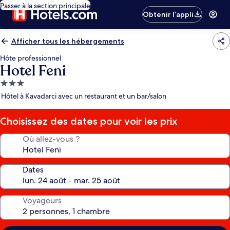
Passer à la section principale
Obtenir l’appli
Afficher tous les hébergements
Hôte professionnel
Hotel Feni
Hébergement
3.0 étoiles
Hôtel à Kavadarci avec un restaurant et un bar/salon
Choisissez des dates pour voir les prix
Où allez-vous ?
Dates
Voyageurs