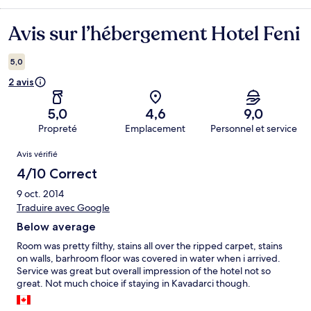
Avis sur l’hébergement Hotel Feni
Avis
5,0
2 avis
5,0
4,6
9,0
Propreté
Emplacement
Personnel et service
Avis
Avis vérifié
4/10 Correct
9 oct. 2014
Traduire avec Google
Below average
Room was pretty filthy, stains all over the ripped carpet, stains
on walls, barhroom floor was covered in water when i arrived.
Service was great but overall impression of the hotel not so
great. Not much choice if staying in Kavadarci though.