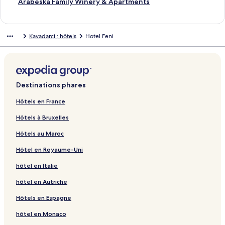
i
L
Arabeska Family Winery & Apartments
e
i
n
e
o
n
Kavadarci : hôtels
Hotel Feni
u
o
v
u
r
v
a
r
n
a
t
n
Destinations phares
l
t
a
l
Hôtels en France
p
a
Hôtels à Bruxelles
a
p
g
a
Hôtels au Maroc
e
g
U
e
Hôtel en Royaume-Uni
n
A
i
r
hôtel en Italie
P
a
a
b
hôtel en Autriche
l
e
Hôtels en Espagne
a
s
s
k
hôtel en Monaco
H
a