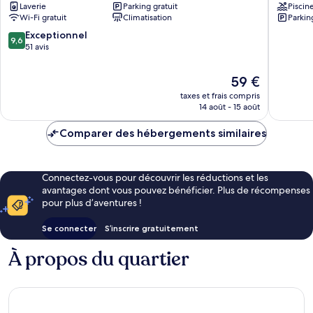
Laverie
Parking gratuit
Piscin
Restora
Wi-Fi gratuit
Climatisation
Parkin
Mavrov
9.6
Exceptionnel
9,6
sur
51 avis
10,
Exceptionnel,
Le
59 €
51 avis
nouveau
taxes et frais compris
prix
14 août - 15 août
est
de
Comparer des hébergements similaires
59 €
Connectez-vous pour découvrir les réductions et les
avantages dont vous pouvez bénéficier. Plus de récompenses
pour plus d’aventures !
Se connecter
S’inscrire gratuitement
À propos du quartier