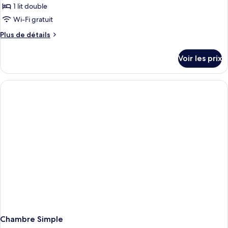
1 lit double
photos
pour
Wi-Fi gratuit
ce
Plus
Plus de détails
type
de
détails
de
Voir les prix
sur
chambre :
le
Chambre
type
Double
de
chambre
Chambre
Double
Chambre Simple