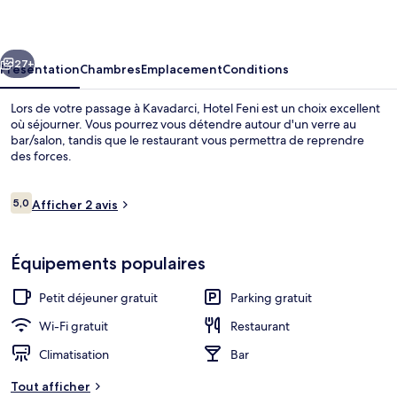
cédent
Suivant
27+
Présentation
Chambres
Emplacement
Conditions
Lors de votre passage à Kavadarci, Hotel Feni est un choix excellent
où séjourner. Vous pourrez vous détendre autour d'un verre au
bar/salon, tandis que le restaurant vous permettra de reprendre
des forces.
Avis
5,0
Afficher 2 avis
5,0 sur 10
voyageurs
Intérieur
Équipements populaires
Petit déjeuner gratuit
Parking gratuit
Wi-Fi gratuit
Restaurant
Climatisation
Bar
Tout afficher