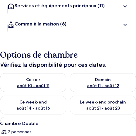
Services et équipements principaux
(11)
Comme à la maison
(6)
Options de chambre
Vérifiez la disponibilité pour ces dates.
Vérifier la disponibilité pour ce soir août 10 - août 11
Vérifier la disponibilité pour 
Ce soir
Demain
août 10 - août 11
août 11 - août 12
Vérifier la disponibilité pour ce week-end août 14 - août 16
Vérifier la disponibilité pour
Ce week-end
Le week-end prochain
août 14 - août 16
août 21 - août 23
Afficher
Une chambre d’hôtel avec un grand lit
4
Chambre Double
toutes
2 personnes
les