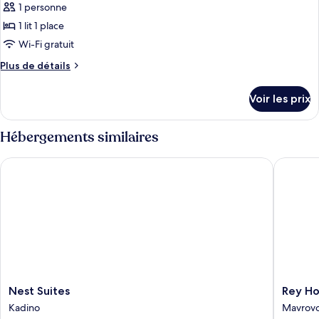
1 personne
1 lit 1 place
Wi-Fi gratuit
Plus
Plus de détails
de
détails
Voir les prix
sur
le
type
Hébergements similaires
de
chambre
Nest Suites
Rey Hote
Chambre
Simple
Nest
Rey
Nest Suites
Rey Ho
Suites
Hotel
Kadino
Mavrov
Kadino
&