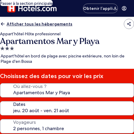
Passer à la section principale
Obtenir l’appli
Afficher tous les hébergements
Appart’hôtel
·
Hôte professionnel
Apartamentos Mar y Playa
Hébergement
3.0 étoiles
Appart'hôtel en bord de plage avec piscine extérieure, non loin de
Plage d'en Bossa
Choisissez des dates pour voir les prix
Où allez-vous ?
Dates
Voyageurs