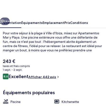
Mar
y
Playa
cédent
Suivant
24+
Présentation
Équipements
Emplacement
Prix
Conditions
Pour votre séjour à la plage à Ville d'Ibiza, misez sur Apartamentos
Mar y Playa. Une piscine extérieure vous offre une déferlante de
fun, mais ce n'est pas tout : l'hébergement abrite également un
centre de fitness, l'idéal pour se relaxer. Le restaurant est idéal pour
manger un bout, à moins que vous ne préfériez prendre une
boisson fraiche au bar/salon. Cet hébergement abrite un bar en
bord de piscine et un snack-bar/une épicerie fine, tandis que, petit
Le
243 €
plus pratique, les chambres bénéficient d'un réfrigérateur et d'un
prix
taxes et frais compris
micro-ondes.
actuel
1 sept. - 2 sept.
Piscine extérieure, chaises longues
est
Avis
Excellent
8,6
Afficher 442 avis
de
8,6 sur 10
voyageurs
243 €.
Équipements populaires
Piscine
Kitchenette