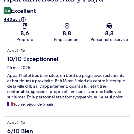
Excellent
8,6
442 avis
8,6
8,8
8,8
Propreté
Emplacement
Personnel et service
Avis
Avis vérifié
10/10 Exceptionnel
26 mai 2025
Appart’hôtel très bien situé, en bord de plage avec restaurants
et boutiques à proximité. Et à 15 mn à pied du centre historique
de la ville d’Ibiza. L’appartement, quant à lui, était très
confortable, spacieux, propre et lumineux avec une belle vue
sur la mer. Et le personnel était fort sympathique. Le seul point
négatif, c’est la difficulté de se garer dans les rues proches de
Sophie, séjour de 6 nuits
l’hôtel, et surtout gratuitement. Je conseille vivement cet
hébergement qui a un excellera rapport qualité/prix.
Avis vérifié
6/10 Bien