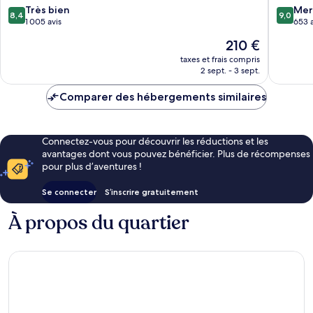
d’Ibiza
Town
8.4
9.0
Très bien
Mer
8,4
9,0
sur
sur
1 005 avis
653 a
10,
10,
Le
210 €
Très
Merveill
nouveau
bien,
653 avis
taxes et frais compris
prix
2 sept. - 3 sept.
1 005 avis
est
de
Comparer des hébergements similaires
210 €
Connectez-vous pour découvrir les réductions et les
avantages dont vous pouvez bénéficier. Plus de récompenses
pour plus d’aventures !
Se connecter
S’inscrire gratuitement
À propos du quartier