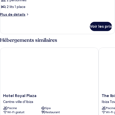
pour
2 personnes
ce
2 lits 1 place
type
Plus
Plus de détails
de
de
chambre :
détails
Voir les prix
sur
Studio
le
type
Hébergements similaires
de
chambre
Hotel Royal Plaza
The Ibiza
Studio
Hotel
The
Hotel Royal Plaza
The Ib
Royal
Ibiza
Centre-ville d’Ibiza
Ibiza T
Plaza
Twiins
Piscine
Spa
Piscin
Centre-
Hotel
Wi-Fi gratuit
Restaurant
Wi-Fi 
ville
Ibiza