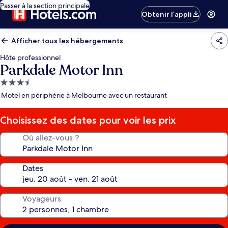
Passer à la section principale
Obtenir l’appli
Afficher tous les hébergements
Hôte professionnel
Parkdale Motor Inn
Hébergement
3.5 étoiles
Motel en périphérie à Melbourne avec un restaurant
Choisissez des dates pour voir les prix
Où allez-vous ?
Dates
Voyageurs