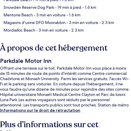
Snowden Reserve Dog Park
- 19 min à pied
- 1.6 km
Mentone Beach
- 3 min en voiture
- 1.6 km
Magasins d'usine DFO Moorabbin
- 3 min en voiture
- 2.3 km
Mordialloc Beach
- 3 min en voiture
- 2.3 km
À propos de cet hébergement
Parkdale Motor Inn
Offrant une terrasse sur le toit, Parkdale Motor Inn vous place à moins
de 15 minutes de route de points d'intérêt comme Centre commercial
Chadstone et Monash University. Parmi les services gratuits, l'accès Wi-
Fi et le parking sans voiturier. En voiture depuis l'hébergement, il ne
vous faudra qu'une dizaine de minutes pour rejoindre des sites comme
Hôpital universitaire Monash Medical Centre Clayton et Parc de loisirs
Luna Park.Les autres voyageurs sont séduits par le personnel
attentionné. Les transports publics sont tout proches. Station de métro
Mentone se situe à seulement 7 min à pied.
Informations sur le droit de rétractation
Plus d’informations sur cet