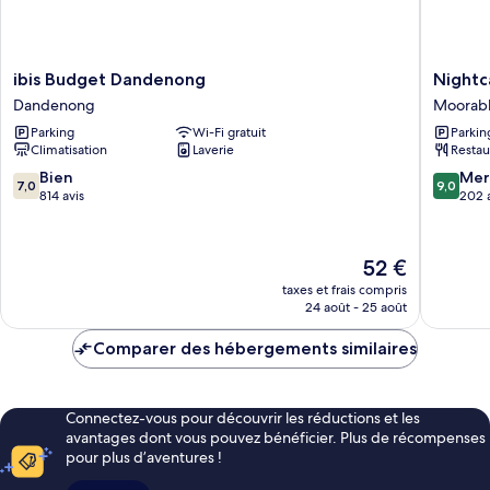
ibis
Nightca
ibis Budget Dandenong
Nightc
Budget
at
Dandenong
Moorab
Dandenong
Sandbel
Parking
Wi-Fi gratuit
Parkin
Dandenong
Hotel
Climatisation
Laverie
Restau
Moorab
7.0
9.0
Bien
Mer
7,0
9,0
sur
sur
814 avis
202 
10,
10,
Bien,
Merveill
814 avis
202 avis
Le
52 €
nouveau
taxes et frais compris
prix
24 août - 25 août
est
de
Comparer des hébergements similaires
52 €
Connectez-vous pour découvrir les réductions et les
avantages dont vous pouvez bénéficier. Plus de récompenses
pour plus d’aventures !