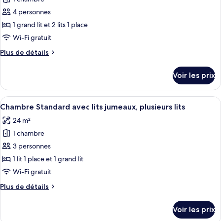
photos
1
pour
4 personnes
grand
ce
lit
1 grand lit et 2 lits 1 place
type
Wi-Fi gratuit
de
Plus
Plus de détails
chambre :
de
Chambre
détails
Voir les prix
sur
Familiale
le
type
Afficher
Chambre Standard avec lits jumeaux, pl
6
de
Chambre Standard avec lits jumeaux, plusieurs lits
toutes
chambre
24 m²
Chambre
les
Familiale
1 chambre
photos
pour
3 personnes
ce
1 lit 1 place et 1 grand lit
type
Wi-Fi gratuit
de
Plus
Plus de détails
chambre :
de
Chambre
détails
Voir les prix
sur
Standard