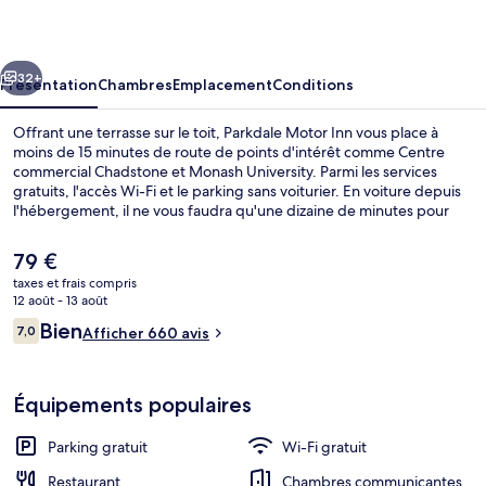
Inn
cédent
Suivant
32+
Présentation
Chambres
Emplacement
Conditions
Offrant une terrasse sur le toit, Parkdale Motor Inn vous place à
moins de 15 minutes de route de points d'intérêt comme Centre
commercial Chadstone et Monash University. Parmi les services
gratuits, l'accès Wi-Fi et le parking sans voiturier. En voiture depuis
l'hébergement, il ne vous faudra qu'une dizaine de minutes pour
rejoindre des sites comme Hôpital universitaire Monash Medical
Centre Clayton et Parc de loisirs Luna Park.Les autres voyageurs sont
Le
79 €
séduits par le personnel attentionné. Les transports publics sont
prix
taxes et frais compris
tout proches. Station de métro Mentone se situe à seulement 7 min
actuel
12 août - 13 août
à pied.
Restaurant
est
Avis
Bien
7,0
Afficher 660 avis
de
7,0 sur 10
voyageurs
79 €.
Équipements populaires
Parking gratuit
Wi-Fi gratuit
Restaurant
Chambres communicantes