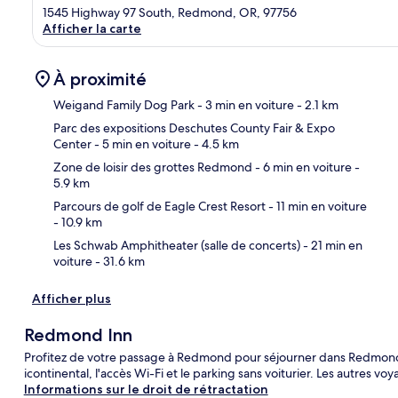
1545 Highway 97 South, Redmond, OR, 97756
Afficher la carte
À proximité
Weigand Family Dog Park
- 3 min en voiture
- 2.1 km
Parc des expositions Deschutes County Fair & Expo
Center
- 5 min en voiture
- 4.5 km
Car
Zone de loisir des grottes Redmond
- 6 min en voiture
-
5.9 km
Parcours de golf de Eagle Crest Resort
- 11 min en voiture
- 10.9 km
Les Schwab Amphitheater (salle de concerts)
- 21 min en
voiture
- 31.6 km
Afficher plus
Redmond Inn
Profitez de votre passage à Redmond pour séjourner dans Redmond In
icontinental, l'accès Wi-Fi et le parking sans voiturier. Les autres v
Informations sur le droit de rétractation