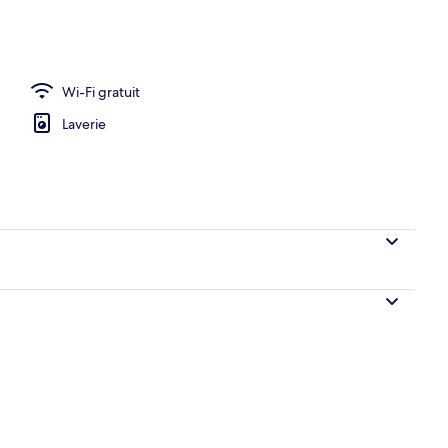
ns le hall
Wi-Fi gratuit
Laverie