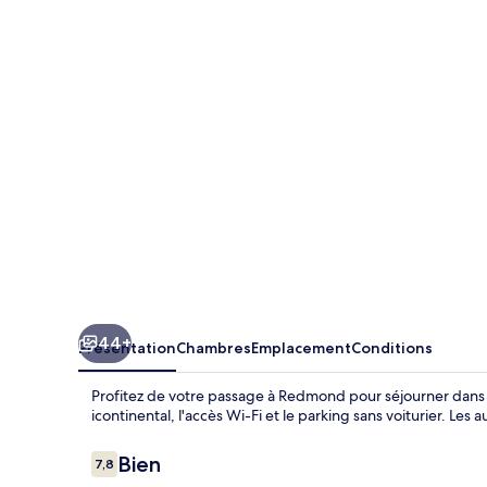
Inn
44+
Présentation
Chambres
Emplacement
Conditions
Profitez de votre passage à Redmond pour séjourner dans R
icontinental, l'accès Wi-Fi et le parking sans voiturier. Le
Avis
Bien
7,8
7,8 sur 10
voyageurs