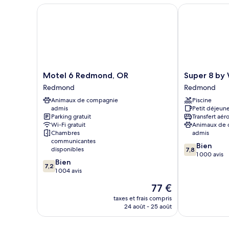
Chambre
Motel 6 Redmond, OR
Super 8 by 
Standard,
1
grand
lit
Motel
Super
Motel 6 Redmond, OR
Super 8 b
6
8
Redmond
Redmond
Redmond,
by
Animaux de compagnie
Piscine
OR
Wyndham
admis
Petit déjeune
Redmond
Redmond
Parking gratuit
Transfert aér
Redmond
Wi-Fi gratuit
Animaux de
Chambres
admis
communicantes
7.8
Bien
disponibles
7,8
sur
1 000 avis
7.2
Bien
10,
7,2
sur
1 004 avis
Bien,
10,
1 000 avis
Le
77 €
Bien,
nouveau
1 004 avis
taxes et frais compris
prix
24 août - 25 août
est
de