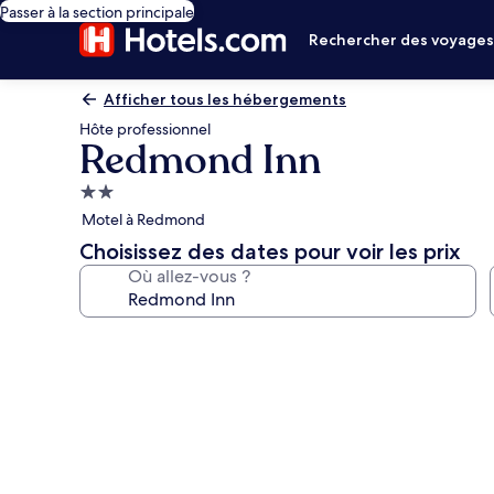
Passer à la section principale
Rechercher des voyage
Afficher tous les hébergements
Hôte professionnel
Redmond Inn
Hébergement
2.0 étoiles
Motel à Redmond
Choisissez des dates pour voir les prix
Où allez-vous ?
Galerie
photos
de
l’hébergement
Redmond