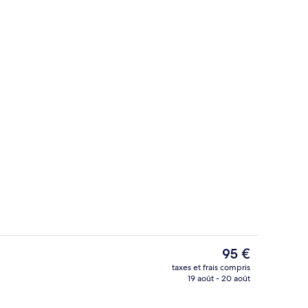
Chambre Standard, 1 grand lit | Fer et
Le
95 €
prix
taxes et frais compris
actuel
19 août - 20 août
che/baignoire, sèche-cheveux, serviettes fournies
Véranda
est
de