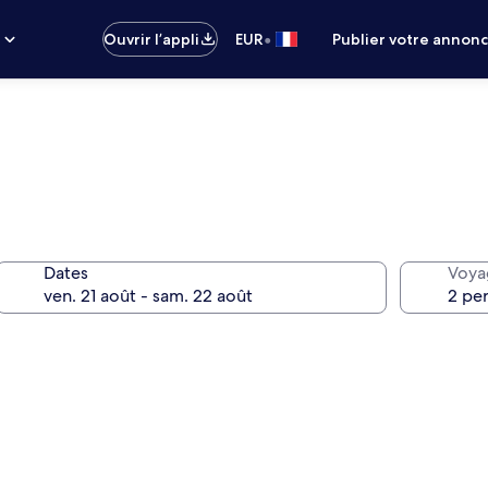
•
s
Ouvrir l’appli
EUR
Publier votre annon
Dates
Voya