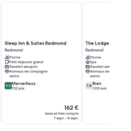
Sleep Inn & Suites Redmond
The Lodge at Eagle Cre
Sleep
The
Sleep Inn & Suites Redmond
The Lodge at Eagle 
Inn
Lodge
Redmond
Redmond
&
at
Piscine
Piscine
Suites
Eagle
Petit déjeuner gratuit
Spa
Redmond
Crest
Transfert aéroport
Transfert aéroport
Redmond
Resort
Animaux de compagnie
Animaux de compagnie
Redmond
admis
admis
9.0
7.8
Merveilleux
Bien
9,0
7,8
sur
sur
732 avis
1 013 avis
10,
10,
Merveilleux,
Bien,
732 avis
1 013 avis
Le
162 €
nouveau
taxes et frais compris
tax
prix
7 sept. - 8 sept.
est
de