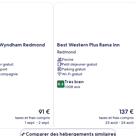
Standard,
Wyndham Redmond
Best Western Plus Rama Inn
2
grands
lits
Best
y Wyndham Redmond
Best Western Plus Rama Inn
Western
Redmond
Plus
Piscine
Rama
r gratuit
Petit déjeuner gratuit
Inn
oport
Parking gratuit
Redmond
 compagnie
Wi-Fi gratuit
8.4
Très bien
8,4
sur
1 008 avis
10,
Très
bien,
1 008 avis
Le
Le
91 €
137 €
nouveau
nouveau
taxes et frais compris
taxes et frais compris
prix
prix
1 sept. - 2 sept.
23 août - 24 août
est
est
de
de
Comparer des hébergements similaires