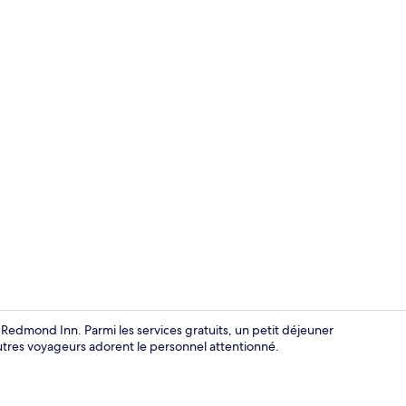
Extérieur
edmond Inn. Parmi les services gratuits, un petit déjeuner
s autres voyageurs adorent le personnel attentionné.
Ensemble dou