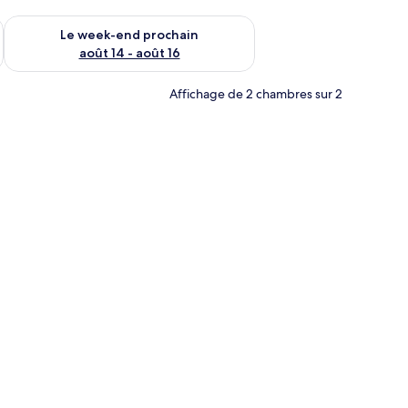
-end août 7 - août 9
Vérifier la disponibilité pour le week-end prochain août 14 - a
Le week-end prochain
août 14 - août 16
Affichage de 2 chambres sur 2
le de bain | Ensemble douche/baignoire, sèche-cheveux, serviettes fournies