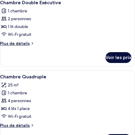
4
de
Chambre Double Exécutive
toutes
chambre
1 chambre
Chambre
les
Double
2 personnes
photos
Romantique
pour
1 lit double
ce
Wi-Fi gratuit
type
Plus
Plus de détails
de
de
chambre :
détails
Voir les prix
sur
Chambre
le
Double
type
Afficher
Une chambre d’hôtel avec deux lits, un
Exécutive
4
de
Chambre Quadruple
toutes
chambre
25 m²
Chambre
les
Double
1 chambre
photos
Exécutive
pour
4 personnes
ce
4 lits 1 place
type
Wi-Fi gratuit
de
Plus
Plus de détails
chambre :
de