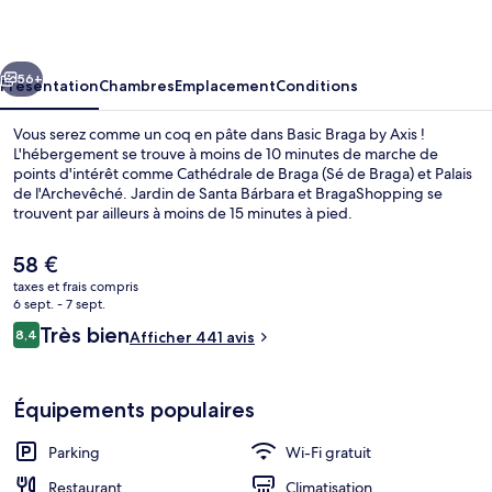
by
Axis
cédent
Suivant
56+
Présentation
Chambres
Emplacement
Conditions
Vous serez comme un coq en pâte dans Basic Braga by Axis !
L'hébergement se trouve à moins de 10 minutes de marche de
points d'intérêt comme Cathédrale de Braga (Sé de Braga) et Palais
de l'Archevêché. Jardin de Santa Bárbara et BragaShopping se
trouvent par ailleurs à moins de 15 minutes à pied.
Le
58 €
prix
taxes et frais compris
actuel
6 sept. - 7 sept.
Petit déjeuner continental servi tous 
est
Avis
Très bien
8,4
Afficher 441 avis
de
8,4 sur 10
voyageurs
58 €.
Équipements populaires
Parking
Wi-Fi gratuit
Restaurant
Climatisation