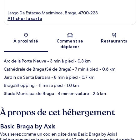
Largo Da Estacao Maximinos, Braga, 4700-223
Afficher la carte
Carte
À proximité
Comment se
Restaurants
déplacer
Arc de la Porte Neuve
- 3 min à pied
- 0.3 km
Cathédrale de Braga (Sé de Braga)
- 7 min à pied
- 0.6 km
Jardin de Santa Bárbara
- 8 min à pied
- 0.7 km
BragaShopping
- 11 min à pied
- 1.0 km
Stade Municipal de Braga
- 4 min en voiture
- 2.6 km
À propos de cet hébergement
Basic Braga by Axis
Vous serez comme un coq en pâte dans Basic Braga by Axis !
L'hébergement se trouve à moins de 10 minutes de marche de points