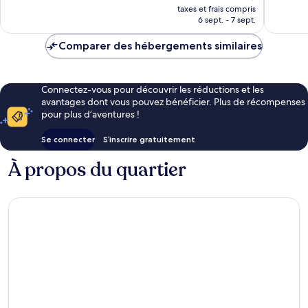
nouveau
bien,
bien,
taxes et frais compris
prix
6 sept. - 7 sept.
638 avis
569 avis
est
de
Comparer des hébergements similaires
53 €
Connectez-vous pour découvrir les réductions et les
avantages dont vous pouvez bénéficier. Plus de récompenses
pour plus d’aventures !
Se connecter
S’inscrire gratuitement
À propos du quartier