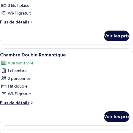
pour
3 lits 1 place
ce
Wi-Fi gratuit
type
Plus
Plus de détails
de
de
chambre :
détails
Voir les prix
sur
Chambre
le
Triple
type
Afficher
Une chambre d’hôtel moderne équipée d
2
de
Chambre Double Romantique
toutes
chambre
Vue sur la ville
Chambre
les
Triple
1 chambre
photos
pour
2 personnes
ce
1 lit double
type
Wi-Fi gratuit
de
Plus
Plus de détails
chambre :
de
Chambre
détails
Voir les prix
sur
Double
le
Romantique
type
Afficher
Chambre Double Exécutive | Chambres i