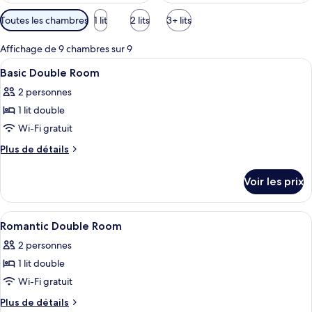
Filtres
Toutes les chambres
1 lit
2 lits
3+ lits
disponibles
pour
Affichage de 9 chambres sur 9
les
Afficher
Un lit avec un matelas blanc et une c
4
Basic Double Room
chambres
toutes
2 personnes
les
1 lit double
photos
pour
Wi-Fi gratuit
ce
Plus
Plus de détails
type
de
détails
de
Voir les prix
sur
chambre :
le
Basic
type
Afficher
Chambres insonorisées, Wi-Fi gratuit, 
5
Double
de
Romantic Double Room
toutes
chambre
Room
2 personnes
Basic
les
Double
1 lit double
photos
Room
pour
Wi-Fi gratuit
ce
Plus
Plus de détails