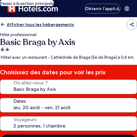
Passer à la section principale
Obtenir l’appli
Afficher tous les hébergements
Hôte professionnel
Basic Braga by Axis
Hébergement
2.0 étoiles
Hôtel avec un restaurant - Cathédrale de Braga (Sé de Braga) à 0,6 km
Choisissez des dates pour voir les prix
Où allez-vous ?
Dates
Voyageurs