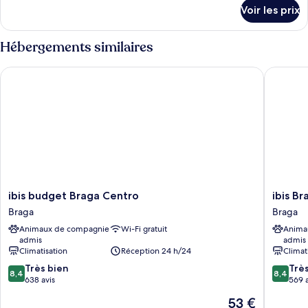
Chambre
détails
Voir les prix
sur
Quadruple
le
type
Hébergements similaires
de
chambre
ibis budget Braga Centro
ibis Brag
Chambre
Quadruple
ibis
ibis
ibis budget Braga Centro
ibis Br
budget
Braga
Braga
Braga
Braga
Braga
Animaux de compagnie
Wi-Fi gratuit
Anima
Centro
admis
admis
Braga
Climatisation
Réception 24 h/24
Climat
8.4
8.4
Très bien
Trè
8,4
8,4
sur
sur
638 avis
569 a
10,
10,
Le
53 €
Très
Très