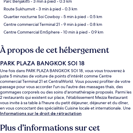
Parc Benjakitti
- 3 min à pied
- 0.3 km
Route Sukhumvit
- 3 min à pied
- 0.3 km
Quartier nocturne Soi Cowboy
- 5 min à pied
- 0.5 km
Centre commercial Terminal 21
- 9 min à pied
- 0.8 km
Centre Commercial EmSphere
- 10 min à pied
- 0.9 km
À propos de cet hébergement
PARK PLAZA BANGKOK SOI 18
Une fois dans PARK PLAZA BANGKOK SOI 18, vous vous trouverez à
juste 5 minutes de voiture de points d'intérêt comme Centre
commercial Terminal 21 et CentralWorld. Vous pouvez profiter de votre
passage pour vous accorder l'un ou l'autre des massages thaïs, des
gommages corporels ou des soins d'aromathérapie proposés. Parmi les
2 restaurants qui existent sur place, l'établissement Mezza Restaurant
vous invite à sa table à l'heure du petit déjeuner, déjeuner et du dîner,
en vous concoctant des spécialités Cuisine locale et internationale. Une
piscine extérieure, un bar en bord de piscine et une salle de fitness
Informations sur le droit de rétractation
figurent également parmi les petits plus offerts. Les autres voyageurs
aiment le fait que les transports publics se trouvent à une courte
Plus d’informations sur cet
distance de marche : Station de MRT Sukhumvit est à 6 minutes à pied