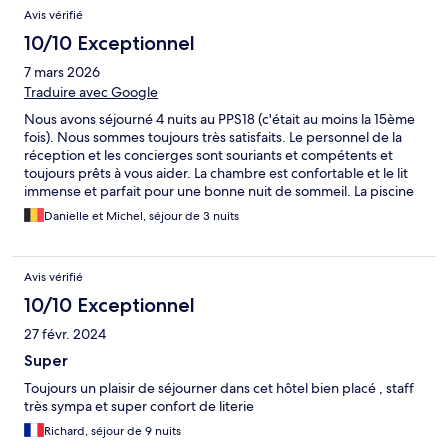
Avis vérifié
10/10 Exceptionnel
7 mars 2026
Traduire avec Google
Nous avons séjourné 4 nuits au PPS18 (c'était au moins la 15ème
fois). Nous sommes toujours très satisfaits. Le personnel de la
réception et les concierges sont souriants et compétents et
toujours prêts à vous aider. La chambre est confortable et le lit
immense et parfait pour une bonne nuit de sommeil. La piscine
est très agréable, avec une douzaine de sunbeds et des
Danielle et Michel, séjour de 3 nuits
fauteuils. Bref, un séjour parfait dans une rue calme avec 2 très
bons restaurants juste à côté.
Avis vérifié
10/10 Exceptionnel
27 févr. 2024
Super
Toujours un plaisir de séjourner dans cet hôtel bien placé , staff
très sympa et super confort de literie
Richard, séjour de 9 nuits