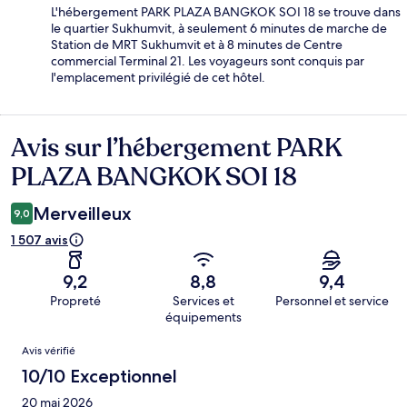
L'hébergement PARK PLAZA BANGKOK SOI 18 se trouve dans
le quartier Sukhumvit, à seulement 6 minutes de marche de
Station de MRT Sukhumvit et à 8 minutes de Centre
commercial Terminal 21. Les voyageurs sont conquis par
l'emplacement privilégié de cet hôtel.
Avis sur l’hébergement PARK
Avis
PLAZA BANGKOK SOI 18
Merveilleux
9,0
1 507 avis
9,2
8,8
9,4
Propreté
Services et
Personnel et service
équipements
Avis
Avis vérifié
10/10 Exceptionnel
20 mai 2026