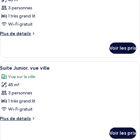
Chambre
les
Supérieure
3 personnes
photos
pour
1 très grand lit
ce
Wi-Fi gratuit
type
Plus
Plus de détails
de
de
chambre :
détails
Voir les prix
sur
Suite
le
Junior
type
Afficher
Un salon moderne avec deux canapés, u
9
de
Suite Junior, vue ville
toutes
chambre
Vue sur la ville
Suite
les
Junior
45 m²
photos
pour
3 personnes
ce
1 très grand lit
type
Wi-Fi gratuit
de
Plus
Plus de détails
chambre :
de
Suite
détails
Voir les prix
sur
Junior,