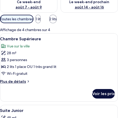
Ce week-end
Le week-end prochain
août 7 - août 9
août 14 - août 16
Filtres
Toutes les chambres
1 lit
2 lits
disponibles
pour
Affichage de 4 chambres sur 4
les
Afficher
Une chambre d’hôtel moderne avec un gr
11
Chambre Supérieure
chambres
toutes
Vue sur la ville
les
28 m²
photos
pour
3 personnes
ce
2 lits 1 place OU 1 très grand lit
type
Wi-Fi gratuit
de
Plus
Plus de détails
chambre :
de
Chambre
détails
Voir les prix
sur
Supérieure
le
type
Afficher
Un salon moderne avec deux canapés, u
8
de
Suite Junior
toutes
chambre
45 m²