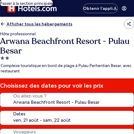
Passer à la section principale
Obtenir l’appli
Afficher tous les hébergements
Hôte professionnel
Arwana Beachfront Resort - Pulau
Besar
Hébergement
2.0 étoiles
Complexe touristique en bord de plage à Pulau Perhentian Besar, avec
restaurant
Choisissez des dates pour voir les prix
Où allez-vous ?
Dates
Voyageurs