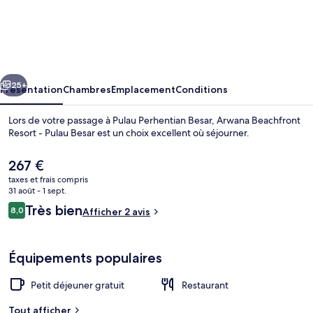
Arwana
Beachfront
Resort
-
cédent
Suivant
Pulau
25+
Présentation
Chambres
Emplacement
Conditions
Besar
Lors de votre passage à Pulau Perhentian Besar, Arwana Beachfront
Resort - Pulau Besar est un choix excellent où séjourner.
Le
267 €
prix
taxes et frais compris
actuel
31 août - 1 sept.
est
Avis
Très bien
8,0
Afficher 2 avis
de
8,0 sur 10
voyageurs
267 €.
Plage, sable blanc
Équipements populaires
Petit déjeuner gratuit
Restaurant
Tout afficher