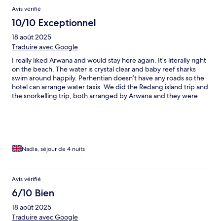
Avis
Avis vérifié
10/10 Exceptionnel
18 août 2025
Traduire avec Google
I really liked Arwana and would stay here again. It’s literally right
on the beach. The water is crystal clear and baby reef sharks
swim around happily. Perhentian doesn’t have any roads so the
hotel can arrange water taxis. We did the Redang island trip and
the snorkelling trip, both arranged by Arwana and they were
both excellent. Don’t go expecting a 5 star experience, but this
hotel has a rustic charm, the room was nice and clean and the
pool is a good size. It’s peaceful and exudes chilled island vibes.
In the evening, walk down the beach for different dining
options and try the guys to grill the fresh seafood for you. I
loved it here. A thoroughly relaxing stay in pristine
Nadia, séjour de 4 nuits
surroundings.
Avis vérifié
6/10 Bien
18 août 2025
Traduire avec Google