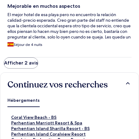
Mejorable en muchos aspectos
El mejor hotel de esa playa pero no encuentro la relación
calidad-precio esperada. Creo gran parte del staff no entiende
que la clientela occidental espera otro tipo de servicio, creo que
ellos piensan lo hacen muy bien pero no es cierto, bastaría con
preguntar al cliente, solo lo oyen cuando se queja. Les queda un
camino por recorrer con este tipo de clientes.
Séjour de 4 nuits
Afficher 2 avis
Continuez vos recherches
Hébergements
L
Coral View Beach - BS
i
L
Perhentian Marriott Resort & Spa
e
i
L
Perhentian Island Sharilla Resort - BS
n
e
i
L
Perhentian Island Coralview Resort