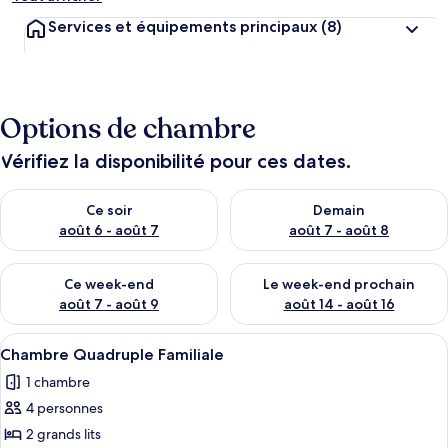
Services et équipements principaux
(8)
Options de chambre
Vérifiez la disponibilité pour ces dates.
Vérifier la disponibilité pour ce soir août 6 - août 7
Vérifier la disponibilité pour 
Ce soir
Demain
août 6 - août 7
août 7 - août 8
Vérifier la disponibilité pour ce week-end août 7 - août 9
Vérifier la disponibilité pour 
Ce week-end
Le week-end prochain
août 7 - août 9
août 14 - août 16
Afficher
Une chambre d’hôtel avec deux lits, u
7
Chambre Quadruple Familiale
toutes
1 chambre
les
4 personnes
photos
pour
2 grands lits