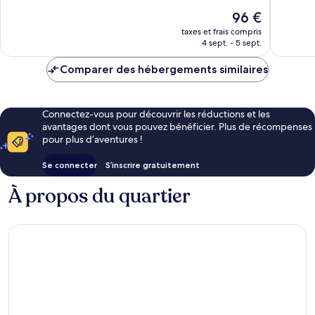
10,
Le
96 €
Bien,
nouveau
2 avis
taxes et frais compris
prix
4 sept. - 5 sept.
est
de
Comparer des hébergements similaires
96 €
Connectez-vous pour découvrir les réductions et les
avantages dont vous pouvez bénéficier. Plus de récompenses
pour plus d’aventures !
Se connecter
S’inscrire gratuitement
À propos du quartier