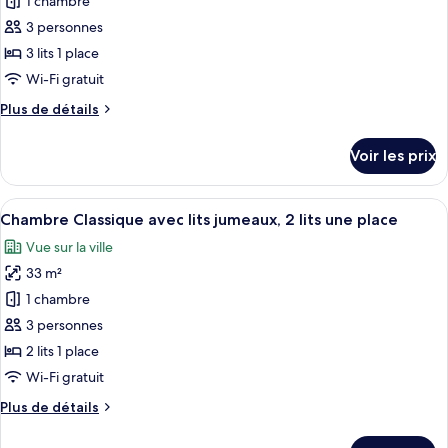
pour
1 chambre
très
ce
grand
3 personnes
lit
type
3 lits 1 place
de
Wi-Fi gratuit
chambre :
Plus
Plus de détails
Chambre
de
Triple
détails
Voir les prix
Classique,
sur
le
3
type
Afficher
Une chambre d’hôtel avec deux lits, un
lits
8
de
Chambre Classique avec lits jumeaux, 2 lits une place
toutes
une
chambre
Vue sur la ville
Chambre
les
place
Triple
33 m²
photos
Classique,
pour
1 chambre
3
ce
lits
3 personnes
une
type
2 lits 1 place
place
de
Wi-Fi gratuit
chambre :
Plus
Plus de détails
Chambre
de
Classique
détails