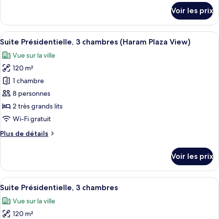
1
détails
Voir les prix
lit
sur
le
une
type
Afficher
Une chambre d’hôtel avec un grand lit,
place
12
de
Suite Présidentielle, 3 chambres (Haram Plaza View)
toutes
(Prestige)
chambre
Vue sur la ville
Suite,
les
1
120 m²
photos
lit
pour
1 chambre
une
ce
place
8 personnes
(Prestige)
type
2 très grands lits
de
Wi-Fi gratuit
chambre :
Plus
Plus de détails
Suite
de
Présidentielle,
détails
Voir les prix
3
sur
le
chambres
type
Afficher
Une chambre d’hôtel avec un grand lit
(Haram
15
de
Suite Présidentielle, 3 chambres
toutes
Plaza
chambre
Vue sur la ville
Suite
les
View)
Présidentielle,
120 m²
photos