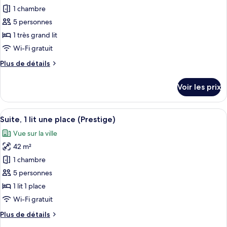
lit
pour
Plaza
1 chambre
une
ce
view)
place
5 personnes
(Prestige,
type
1 très grand lit
Partial
de
Wi-Fi gratuit
Haram
chambre :
Plaza
Plus
Plus de détails
Suite,
view)
de
1
détails
Voir les prix
très
sur
le
grand
type
Afficher
Une chambre d’hôtel avec deux lits, un
lit
11
de
Suite, 1 lit une place (Prestige)
toutes
(Prestige)
chambre
Vue sur la ville
Suite,
les
1
42 m²
photos
très
pour
1 chambre
grand
ce
lit
5 personnes
(Prestige)
type
1 lit 1 place
de
Wi-Fi gratuit
chambre :
Plus
Plus de détails
Suite,
de