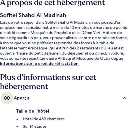
À propos de cet hébergement
Sofitel Shahd Al Madinah
Lors de votre séjour dans Sofitel Shahd Al Madinah, vous jouirez d'un
emplacement sensationnel, à moins de 10 minutes de marche de points
d'intérêt comme Mosquée du Prophète et Le Dôme Vert. Histoire de
vous dégourdir un peu, vous pouvez aller au centre de remise en forme,
à moins que vous ne préfériez reprendre des forces à la table de
l'établissement Arabesque, qui est l'un des 2 restaurants du lieu et est
ouvert à l'heure du petit déjeuner, du déjeuner et du dîner.En voiture,
vous aurez vite rejoint Cimetière Al-Baqi et Mosquée de Quba depuis
cet hôtel de luxe. Les autres voyageurs ne tarissent pas d'éloges en ce
Informations sur le droit de rétractation
qui concerne le personnel attentionné et l'emplacement.
Plus d’informations sur cet
hébergement
Aperçu
Taille de l'hôtel
Hôtel de 469 chambres
Sur 14 étages