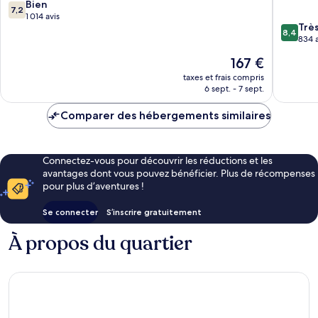
Centre-
Madina
7.2
Bien
7,2
ville
sur
1 014 avis
8.4
Trè
de
10,
8,4
sur
834 a
Madinah
Bien,
10,
1 014 avis
Le
167 €
Très
nouveau
bien,
taxes et frais compris
prix
6 sept. - 7 sept.
834 avis
est
de
Comparer des hébergements similaires
167 €
Connectez-vous pour découvrir les réductions et les
avantages dont vous pouvez bénéficier. Plus de récompenses
pour plus d’aventures !
Se connecter
S’inscrire gratuitement
À propos du quartier