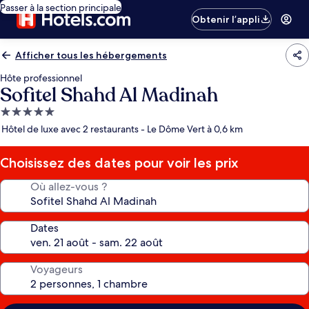
Passer à la section principale
Obtenir l’appli
Afficher tous les hébergements
Hôte professionnel
Sofitel Shahd Al Madinah
Hébergement
5.0 étoiles
Hôtel de luxe avec 2 restaurants - Le Dôme Vert à 0,6 km
Choisissez des dates pour voir les prix
Où allez-vous ?
Dates
Voyageurs