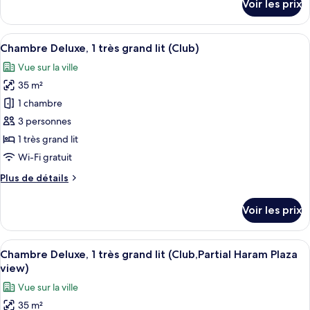
Voir les prix
avec
sur
le
lits
type
Afficher
Literie de qualité supérieure, articles 
jumeaux,
6
de
Chambre Deluxe, 1 très grand lit (Club)
toutes
2
chambre
Vue sur la ville
Chambre
les
lits
Classique
35 m²
photos
une
avec
pour
place
1 chambre
lits
ce
jumeaux,
3 personnes
2
type
1 très grand lit
lits
de
Wi-Fi gratuit
une
chambre :
place
Plus
Plus de détails
Chambre
de
Deluxe,
détails
Voir les prix
1
sur
le
très
type
Afficher
Une chambre d’hôtel avec un grand lit
grand
9
de
Chambre Deluxe, 1 très grand lit (Club,Partial Haram Plaza
toutes
lit
chambre
view)
Chambre
les
(Club)
Vue sur la ville
Deluxe,
photos
1
35 m²