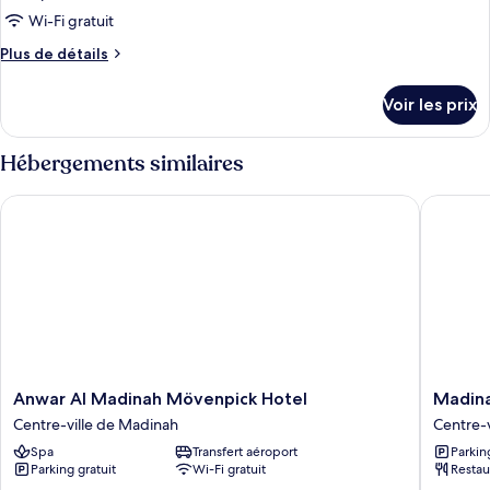
Wi-Fi gratuit
Plus
Plus de détails
de
détails
Voir les prix
sur
le
type
Hébergements similaires
de
chambre
Anwar Al Madinah Mövenpick Hotel
Madinah 
Chambre
Anwar
Madina
Anwar Al Madinah Mövenpick Hotel
Madina
Al
Hilton
Centre-ville de Madinah
Centre-
Madinah
Centre-
Spa
Transfert aéroport
Parkin
Mövenpick
ville
Parking gratuit
Wi-Fi gratuit
Restau
Hotel
de