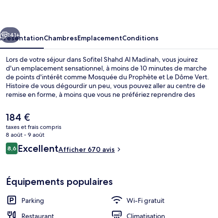
Al
Madinah
cédent
Suivant
141+
Présentation
Chambres
Emplacement
Conditions
Lors de votre séjour dans Sofitel Shahd Al Madinah, vous jouirez
d'un emplacement sensationnel, à moins de 10 minutes de marche
de points d'intérêt comme Mosquée du Prophète et Le Dôme Vert.
Histoire de vous dégourdir un peu, vous pouvez aller au centre de
remise en forme, à moins que vous ne préfériez reprendre des
forces à la table de l'établissement Arabesque, qui est l'un des 2
restaurants du lieu et est ouvert à l'heure du petit déjeuner, du
Le
184 €
déjeuner et du dîner.En voiture, vous aurez vite rejoint Cimetière Al-
prix
taxes et frais compris
Baqi et Mosquée de Quba depuis cet hôtel de luxe. Les autres
actuel
8 août - 9 août
voyageurs ne tarissent pas d'éloges en ce qui concerne le personnel
Extérieur
est
Avis
attentionné et l'emplacement.
Excellent
8,6
Afficher 670 avis
de
8,6 sur 10
voyageurs
184 €.
Équipements populaires
Parking
Wi-Fi gratuit
Restaurant
Climatisation