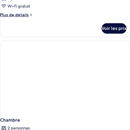
Wi-Fi gratuit
Plus
Plus de détails
de
détails
Voir les prix
sur
le
type
de
chambre
Chambre
Chambre
2 personnes