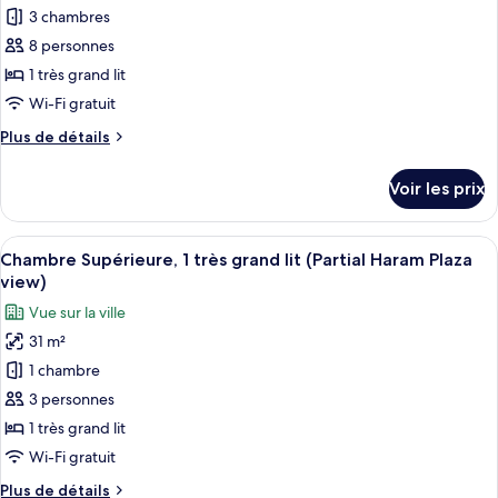
3
pour
3 chambres
chambres
ce
(Haram
8 personnes
Plaza
type
1 très grand lit
View)
de
Wi-Fi gratuit
chambre :
Plus
Plus de détails
Suite
de
Présidentielle,
détails
Voir les prix
3
sur
le
chambres
type
Afficher
Literie de qualité supérieure, articles 
10
de
Chambre Supérieure, 1 très grand lit (Partial Haram Plaza
toutes
chambre
view)
Suite
les
Vue sur la ville
Présidentielle,
photos
3
31 m²
pour
chambres
1 chambre
ce
type
3 personnes
de
1 très grand lit
chambre :
Wi-Fi gratuit
Chambre
Plus
Plus de détails