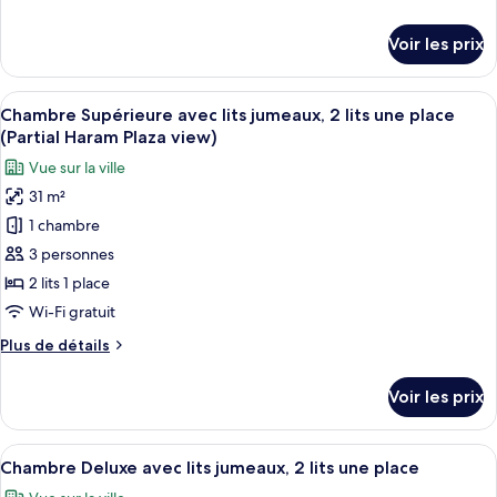
Supérieure,
de
1
détails
Voir les prix
sur
très
le
grand
type
Afficher
Une chambre d’hôtel avec deux lits, un
lit
10
de
Chambre Supérieure avec lits jumeaux, 2 lits une place
toutes
(Partial
chambre
(Partial Haram Plaza view)
Chambre
les
Haram
Vue sur la ville
Supérieure,
photos
Plaza
1
31 m²
pour
view)
très
1 chambre
ce
grand
lit
type
3 personnes
(Partial
de
2 lits 1 place
Haram
chambre :
Plaza
Wi-Fi gratuit
Chambre
view)
Plus
Plus de détails
Supérieure
de
avec
détails
Voir les prix
sur
lits
le
jumeaux,
type
Afficher
Une chambre d’hôtel avec deux lits, un
2
7
de
Chambre Deluxe avec lits jumeaux, 2 lits une place
toutes
lits
chambre