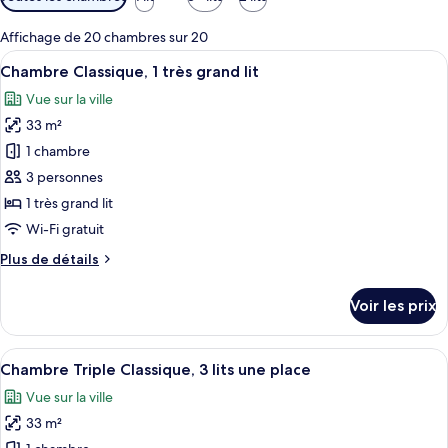
disponibles
pour
Affichage de 20 chambres sur 20
les
Afficher
Literie de qualité supérieure, articles 
5
Chambre Classique, 1 très grand lit
chambres
toutes
Vue sur la ville
les
33 m²
photos
pour
1 chambre
ce
3 personnes
type
1 très grand lit
de
Wi-Fi gratuit
chambre :
Plus
Plus de détails
Chambre
de
Classique,
détails
Voir les prix
1
sur
le
très
type
Afficher
Une chambre d’hôtel avec trois lits, 
grand
7
de
Chambre Triple Classique, 3 lits une place
toutes
lit
chambre
Vue sur la ville
Chambre
les
Classique,
33 m²
photos
1