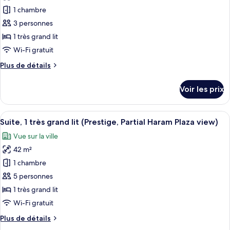
pour
très
1 chambre
ce
grand
lit
type
3 personnes
(Club)
de
1 très grand lit
chambre :
Wi-Fi gratuit
Chambre
Plus
Plus de détails
Deluxe,
de
1
détails
Voir les prix
sur
très
le
grand
type
Afficher
Une chambre d’hôtel avec un grand lit
lit
12
de
Suite, 1 très grand lit (Prestige, Partial Haram Plaza view)
toutes
(Club,Partial
chambre
Vue sur la ville
Chambre
les
Haram
Deluxe,
42 m²
photos
Plaza
1
pour
1 chambre
view)
très
ce
grand
5 personnes
lit
type
1 très grand lit
(Club,Partial
de
Wi-Fi gratuit
Haram
chambre :
Plaza
Plus
Plus de détails
Suite,
view)
de