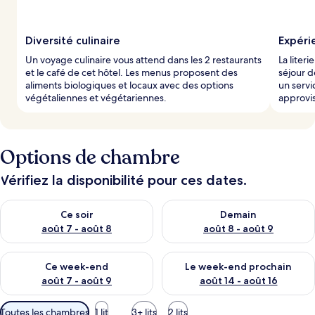
Diversité culinaire
Expéri
Un voyage culinaire vous attend dans les 2 restaurants
La liter
et le café de cet hôtel. Les menus proposent des
séjour d
aliments biologiques et locaux avec des options
un servi
végétaliennes et végétariennes.
approvis
Options de chambre
Vérifiez la disponibilité pour ces dates.
Vérifier la disponibilité pour ce soir août 7 - août 8
Vérifier la disponibilité pour 
Ce soir
Demain
août 7 - août 8
août 8 - août 9
Vérifier la disponibilité pour ce week-end août 7 - août 9
Vérifier la disponibilité pour 
Ce week-end
Le week-end prochain
août 7 - août 9
août 14 - août 16
Filtres
Toutes les chambres
1 lit
3+ lits
2 lits