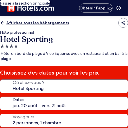
Passer à la section principale
Obtenir l’appli
Afficher tous les hébergements
Hôte professionnel
Hotel Sporting
Hébergement
4.0 étoiles
Hôtel en bord de plage à Vico Equense avec un restaurant et un bar à la
plage
Choisissez des dates pour voir les prix
Où allez-vous ?
Dates
Voyageurs