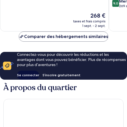
9.0
Mer
10,
9,0
sur
269 a
Merveilleux,
10,
964 avis
Le
268 €
Merveill
nouveau
269 avis
taxes et frais compris
prix
1 sept. - 2 sept.
est
de
Comparer des hébergements similaires
268 €
Connectez-vous pour découvrir les réductions et les
avantages dont vous pouvez bénéficier. Plus de récompenses
pour plus d’aventures !
Se connecter
S’inscrire gratuitement
À propos du quartier