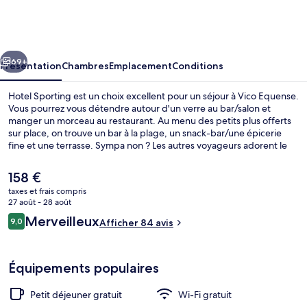
Sporting
cédent
Suivant
69+
Présentation
Chambres
Emplacement
Conditions
Hotel Sporting est un choix excellent pour un séjour à Vico Equense.
Vous pourrez vous détendre autour d'un verre au bar/salon et
manger un morceau au restaurant. Au menu des petits plus offerts
sur place, on trouve un bar à la plage, un snack-bar/une épicerie
fine et une terrasse. Sympa non ? Les autres voyageurs adorent le
personnel attentionné.
Le
158 €
prix
taxes et frais compris
actuel
27 août - 28 août
Vue de la chambre
est
Avis
Merveilleux
9,0
Afficher 84 avis
de
9,0 sur 10
voyageurs
158 €.
Équipements populaires
Petit déjeuner gratuit
Wi-Fi gratuit