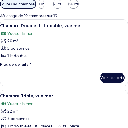
Filtres
Toutes les chambres
1 lit
2 lits
3+ lits
disponibles
pour
Affichage de 19 chambres sur 19
les
Afficher
Une chambre d’hôtel avec un lit en bo
5
Chambre Double, 1 lit double, vue mer
chambres
toutes
Vue sur la mer
les
20 m²
photos
pour
2 personnes
ce
1 lit double
type
Plus
Plus de détails
de
de
chambre :
détails
Voir les prix
sur
Chambre
le
Double,
type
Afficher
Une chambre d’hôtel avec un lit, une 
1
5
de
Chambre Triple, vue mer
toutes
chambre
lit
Vue sur la mer
Chambre
les
double,
Double,
22 m²
photos
vue
1
pour
3 personnes
mer
lit
ce
double,
1 lit double et 1 lit 1 place OU 3 lits 1 place