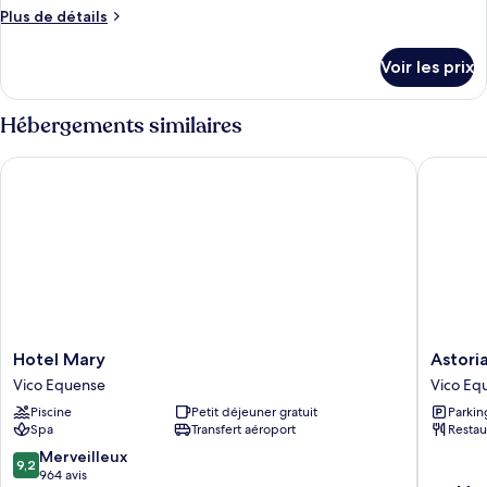
Plus
Plus de détails
de
détails
Voir les prix
sur
le
type
Hébergements similaires
de
chambre
Hotel Mary
Astoria 
Chambre
Hotel
Astoria
Hotel Mary
Astori
Mary
Vico
Vico Equense
Vico Eq
Vico
Hotel
Piscine
Petit déjeuner gratuit
Parkin
Equense
Vico
Spa
Transfert aéroport
Restau
Equens
9.2
Merveilleux
9,2
sur
964 avis