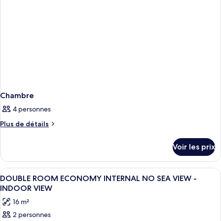
Chambre
4 personnes
Plus
Plus de détails
de
détails
Voir les prix
sur
le
type
Afficher
Minibar, coffres-forts dans les chambr
3
de
DOUBLE ROOM ECONOMY INTERNAL NO SEA VIEW -
toutes
chambre
INDOOR VIEW
Chambre
les
16 m²
photos
2 personnes
pour