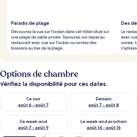
Paradis de plage
Des dé
Découvrez la vue sur l'océan dans cet hôtel situé sur
Le resta
une plage de sable privée. Savourez vos repas au
avec vue
restaurant avec vue sur l'océan ou sirotez des
soirée, 
boissons au bar de la plage.
s'adress
Options de chambre
Vérifiez la disponibilité pour ces dates.
Vérifier la disponibilité pour ce soir août 6 - août 7
Vérifier la disponibilité pour 
Ce soir
Demain
août 6 - août 7
août 7 - août 8
Vérifier la disponibilité pour ce week-end août 7 - août 9
Vérifier la disponibilité pour 
Ce week-end
Le week-end prochain
août 7 - août 9
août 14 - août 16