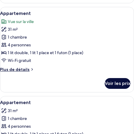
le
type
Afficher
Appartement | Rideaux occultants, Wi-
16
de
Appartement
toutes
chambre
Vue sur la ville
Appartement
les
31 m²
photos
pour
1 chambre
ce
4 personnes
type
1 lit double, 1 lit 1 place et 1 futon (1 place)
de
Wi-Fi gratuit
chambre :
Plus
Plus de détails
Appartement
de
détails
Voir les prix
sur
le
type
Afficher
Appartement | Rideaux occultants, Wi-
13
de
Appartement
toutes
chambre
31 m²
Appartement
les
1 chambre
photos
pour
4 personnes
ce