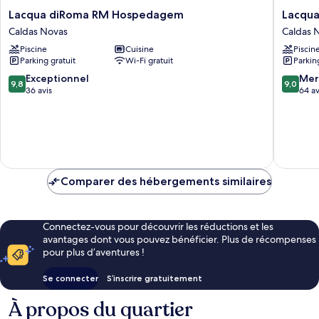
Lacqua
Lacqua
Lacqua diRoma RM Hospedagem
Lacqu
diRoma
diRoma
Caldas Novas
Caldas 
RM
RM
Piscine
Cuisine
Piscin
Hospedagem
Hosped
Parking gratuit
Wi-Fi gratuit
Parkin
Caldas
Caldas
Novas
Novas
9.8
9.0
Exceptionnel
Mer
9,8
9,0
sur
sur
36 avis
64 av
10,
10,
Exceptionnel,
Merveill
36 avis
64 avis
Comparer des hébergements similaires
Connectez-vous pour découvrir les réductions et les
avantages dont vous pouvez bénéficier. Plus de récompenses
pour plus d’aventures !
Se connecter
S’inscrire gratuitement
À propos du quartier