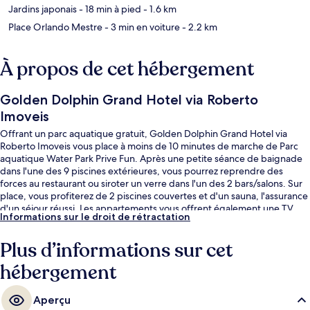
Jardins japonais
- 18 min à pied
- 1.6 km
Place Orlando Mestre
- 3 min en voiture
- 2.2 km
À propos de cet hébergement
Golden Dolphin Grand Hotel via Roberto
Imoveis
Offrant un parc aquatique gratuit, Golden Dolphin Grand Hotel via
Roberto Imoveis vous place à moins de 10 minutes de marche de Parc
aquatique Water Park Prive Fun. Après une petite séance de baignade
dans l'une des 9 piscines extérieures, vous pourrez reprendre des
forces au restaurant ou siroter un verre dans l'un des 2 bars/salons. Sur
place, vous profiterez de 2 piscines couvertes et d'un sauna, l'assurance
d'un séjour réussi. Les appartements vous offrent également une TV
Informations sur le droit de rétractation
connectée et un pommeau de douche à « effet pluie ».
Plus d’informations sur cet
hébergement
Aperçu