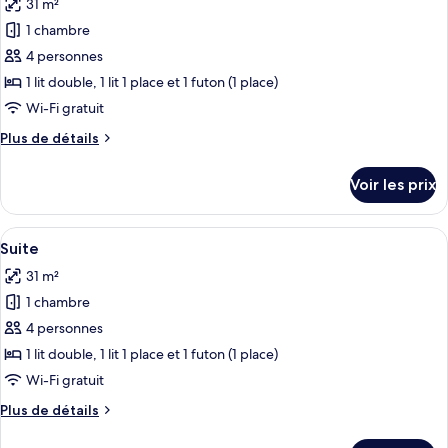
31 m²
photos
pour
1 chambre
ce
4 personnes
type
1 lit double, 1 lit 1 place et 1 futon (1 place)
de
Wi-Fi gratuit
chambre :
Plus
Plus de détails
Suite
de
détails
Voir les prix
sur
le
type
Afficher
Hall
21
de
Suite
toutes
chambre
31 m²
Suite
les
1 chambre
photos
pour
4 personnes
ce
1 lit double, 1 lit 1 place et 1 futon (1 place)
type
Wi-Fi gratuit
de
Plus
Plus de détails
chambre :
de
Suite
détails