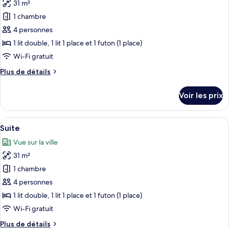
31 m²
Suite
les
1 chambre
photos
pour
4 personnes
ce
1 lit double, 1 lit 1 place et 1 futon (1 place)
type
Wi-Fi gratuit
de
Plus
Plus de détails
chambre :
de
Suite
détails
Voir les prix
sur
le
type
Afficher
Suite | Hall
16
de
Suite
toutes
chambre
Vue sur la ville
Suite
les
31 m²
photos
pour
1 chambre
ce
4 personnes
type
1 lit double, 1 lit 1 place et 1 futon (1 place)
de
Wi-Fi gratuit
chambre :
Plus
Plus de détails
Suite