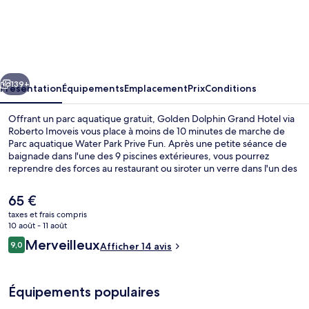
Golden
Dolphin
Grand
Hotel
cédent
Suivant
via
139+
Présentation
Équipements
Emplacement
Prix
Conditions
Roberto
Offrant un parc aquatique gratuit, Golden Dolphin Grand Hotel via
Imoveis
Roberto Imoveis vous place à moins de 10 minutes de marche de
Parc aquatique Water Park Prive Fun. Après une petite séance de
baignade dans l'une des 9 piscines extérieures, vous pourrez
reprendre des forces au restaurant ou siroter un verre dans l'un des
2 bars/salons. Sur place, vous profiterez de 2 piscines couvertes et
d'un sauna, l'assurance d'un séjour réussi. Les appartements vous
Le
65 €
offrent également une TV connectée et un pommeau de douche à
prix
taxes et frais compris
« effet pluie ».
actuel
10 août - 11 août
2 piscines couvertes, 9 piscines extéri
est
Avis
Merveilleux
9,0
Afficher 14 avis
de
9,0 sur 10
voyageurs
65 €.
Équipements populaires