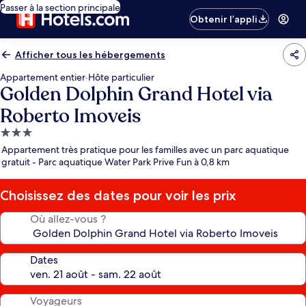
Passer à la section principale
Obtenir l’appli
Afficher tous les hébergements
Appartement entier
·
Hôte particulier
Golden Dolphin Grand Hotel via
Roberto Imoveis
Hébergement
3.0 étoiles
Appartement très pratique pour les familles avec un parc aquatique
gratuit - Parc aquatique Water Park Prive Fun à 0,8 km
Choisissez des dates pour voir les prix
Où allez-vous ?
Dates
Voyageurs