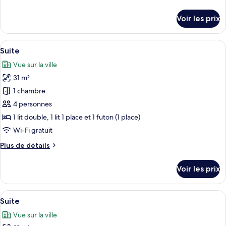
de
détails
Voir les prix
sur
le
type
Afficher
Hall
13
de
Suite
toutes
chambre
Vue sur la ville
Suite
les
31 m²
photos
pour
1 chambre
ce
4 personnes
type
1 lit double, 1 lit 1 place et 1 futon (1 place)
de
Wi-Fi gratuit
chambre :
Plus
Plus de détails
Suite
de
détails
Voir les prix
sur
le
type
Afficher
Hall
16
de
Suite
toutes
chambre
Vue sur la ville
Suite
les