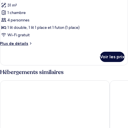
toutes
chambre
31 m²
Appartement
les
1 chambre
photos
pour
4 personnes
ce
1 lit double, 1 lit 1 place et 1 futon (1 place)
type
Wi-Fi gratuit
de
Plus
Plus de détails
chambre :
de
Suite
détails
Voir les prix
sur
le
type
Hébergements similaires
de
chambre
Lacqua diRoma RM Hospedagem
Lacqua 
Suite