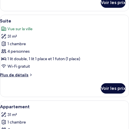
Voir les prix
sur
le
type
Afficher
Hall
21
de
Suite
toutes
chambre
Vue sur la ville
Suite
les
31 m²
photos
pour
1 chambre
ce
4 personnes
type
1 lit double, 1 lit 1 place et 1 futon (1 place)
de
Wi-Fi gratuit
chambre :
Plus
Plus de détails
Suite
de
détails
Voir les prix
sur
le
type
Afficher
Appartement | Rideaux occultants, Wi-
18
de
Appartement
toutes
chambre
31 m²
Suite
les
1 chambre
photos