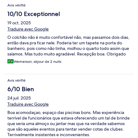
Avis vérifié
10/10 Exceptionnel
19 oct. 2025
Traduire avec Google
O colchão não é muito confortável não, mas passamos dois dias,
então dava pra ficar nele. Poderia ter um tapete na porta do
banheiro, pois como não tinha, molhou o quarto todo assim que
saíamos. Mas tudo muito agradável. Recepção boa. Obrigado
Wemerson, séjour de 2 nuits
Avis vérifié
6/10 Bien
24 juil. 2025
Traduire avec Google
Boa acomodaçao, espaço das piscinas bons. Mas experiência
terrível de funcionários que estava oferecendo um tal de brinde
que seria uma almoço ou jantar mas que na verdade sabemos
que são aqueles eventos para tentar vender cotas de clubes.
Terrivelmente insistentes e inconvenientes.