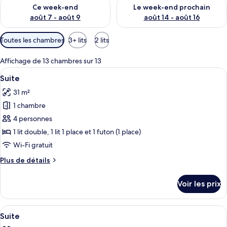
Vérifier la disponibilité pour ce week-end août 7 - août 9
Vérifier la disponibilité pour 
Ce week-end
Le week-end prochain
août 7 - août 9
août 14 - août 16
Filtres
Toutes les chambres
3+ lits
2 lits
disponibles
pour
Affichage de 13 chambres sur 13
les
Afficher
Hall
16
Suite
chambres
toutes
31 m²
les
1 chambre
photos
pour
4 personnes
ce
1 lit double, 1 lit 1 place et 1 futon (1 place)
type
Wi-Fi gratuit
de
Plus
Plus de détails
chambre :
de
Suite
détails
Voir les prix
sur
le
type
Afficher
Hall
21
de
Suite
toutes
chambre