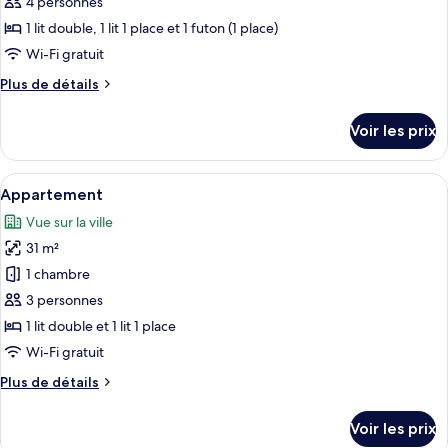
pour
4 personnes
ce
1 lit double, 1 lit 1 place et 1 futon (1 place)
type
Wi-Fi gratuit
de
Plus
Plus de détails
chambre :
de
Appartement
détails
Voir les prix
sur
le
type
Afficher
Appartement | Rideaux occultants, Wi-
9
de
Appartement
toutes
chambre
Vue sur la ville
Appartement
les
31 m²
photos
pour
1 chambre
ce
3 personnes
type
1 lit double et 1 lit 1 place
de
Wi-Fi gratuit
chambre :
Plus
Plus de détails
Appartement
de
détails
Voir les prix
sur