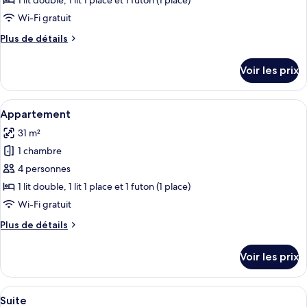
1 lit double, 1 lit 1 place et 1 futon (1 place)
type
Wi-Fi gratuit
de
Plus
Plus de détails
chambre :
de
Appartement
détails
Voir les prix
sur
le
type
Afficher
Hall
14
de
Appartement
toutes
chambre
31 m²
Appartement
les
1 chambre
photos
pour
4 personnes
ce
1 lit double, 1 lit 1 place et 1 futon (1 place)
type
Wi-Fi gratuit
de
Plus
Plus de détails
chambre :
de
Appartement
détails
Voir les prix
sur
le
type
Afficher
Hall
21
de
Suite