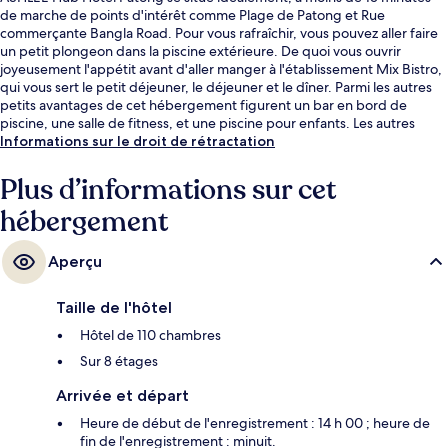
de marche de points d'intérêt comme Plage de Patong et Rue
commerçante Bangla Road. Pour vous rafraîchir, vous pouvez aller faire
un petit plongeon dans la piscine extérieure. De quoi vous ouvrir
joyeusement l'appétit avant d'aller manger à l'établissement Mix Bistro,
qui vous sert le petit déjeuner, le déjeuner et le dîner. Parmi les autres
petits avantages de cet hébergement figurent un bar en bord de
piscine, une salle de fitness, et une piscine pour enfants. Les autres
voyageurs ne tarissent pas d'éloges en ce qui concerne l'excellence du
Informations sur le droit de rétractation
service de chambre.
Plus d’informations sur cet
hébergement
Aperçu
Taille de l'hôtel
Hôtel de 110 chambres
Sur 8 étages
Arrivée et départ
Heure de début de l'enregistrement : 14 h 00 ; heure de
fin de l'enregistrement : minuit.