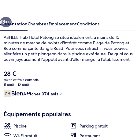
Hotel
Patong
cédent
Suivant
37+
Présentation
Chambres
Emplacement
Conditions
ASHLEE Hub Hotel Patong se situe idéalement, à moins de 15
minutes de marche de points d'intérêt comme Plage de Patong et
Rue commerçante Bangla Road. Pour vous rafraîchir, vous pouvez
aller faire un petit plongeon dans la piscine extérieure. De quoi vous
ouvrir joyeusement l'appétit avant d'aller manger à l'établissement
Mix Bistro, qui vous sert le petit déjeuner, le déjeuner et le dîner.
Parmi les autres petits avantages de cet hébergement figurent un
Le
28 €
bar en bord de piscine, une salle de fitness, et une piscine pour
prix
taxes et frais compris
enfants. Les autres voyageurs ne tarissent pas d'éloges en ce qui
actuel
11 août - 12 août
concerne l'excellence du service de chambre.
Entrée de l’hébergement
est
Avis
Bien
7,4
Afficher 374 avis
de
7,4 sur 10
voyageurs
28 €.
Équipements populaires
Piscine
Parking gratuit
Wi-Fi gratuit
Restaurant