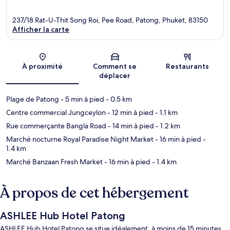
237/18 Rat-U-Thit Song Roi, Pee Road, Patong, Phuket, 83150
Afficher la carte
Carte
À proximité
Comment se
Restaurants
déplacer
Plage de Patong
- 5 min à pied
- 0.5 km
Centre commercial Jungceylon
- 12 min à pied
- 1.1 km
Rue commerçante Bangla Road
- 14 min à pied
- 1.2 km
Marché nocturne Royal Paradise Night Market
- 16 min à pied
-
1.4 km
Marché Banzaan Fresh Market
- 16 min à pied
- 1.4 km
À propos de cet hébergement
ASHLEE Hub Hotel Patong
ASHLEE Hub Hotel Patong se situe idéalement, à moins de 15 minutes