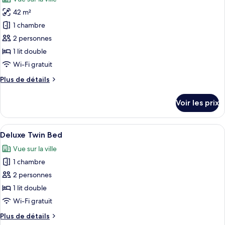
Deluxe
les
Bed
Connecting
42 m²
photos
Room
King
pour
1 chambre
Bed
ce
Room
2 personnes
type
1 lit double
de
Wi-Fi gratuit
chambre :
Plus
Plus de détails
Deluxe
de
Connecting
détails
Voir les prix
King
sur
le
Bed
type
Afficher
Une chambre d’hôtel avec deux lits, u
5
de
Deluxe Twin Bed
toutes
chambre
Vue sur la ville
Deluxe
les
Connecting
1 chambre
photos
King
pour
2 personnes
Bed
ce
1 lit double
type
Wi-Fi gratuit
de
Plus
Plus de détails
chambre :
de