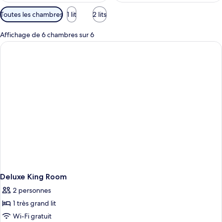
Filtres
Toutes les chambres
1 lit
2 lits
disponibles
pour
Affichage de 6 chambres sur 6
les
chambres
Deluxe King Room
2 personnes
1 très grand lit
Wi-Fi gratuit