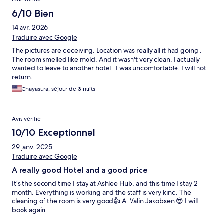
6/10 Bien
14 avr. 2026
Traduire avec Google
The pictures are deceiving. Location was really all it had going .
The room smelled like mold. And it wasn't very clean. I actually
wanted to leave to another hotel . I was uncomfortable. I will not
return.
Chayasura, séjour de 3 nuits
Avis vérifié
10/10 Exceptionnel
29 janv. 2025
Traduire avec Google
A really good Hotel and a good price
It’s the second time I stay at Ashlee Hub, and this time I stay 2
month. Everything is working and the staff is very kind. The
cleaning of the room is very good👍 A. Valin Jakobsen 😎 I will
book again.