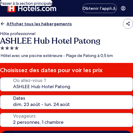
Passer à la section principale
Obtenir l’appli
Afficher tous les hébergements
Hôte professionnel
ASHLEE Hub Hotel Patong
Hébergement
4.0 étoiles
Hôtel avec une piscine extérieure - Plage de Patong à 0,5 km
Choisissez des dates pour voir les prix
Où allez-vous ?
Dates
Voyageurs