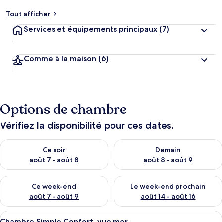
Tout afficher
Services et équipements principaux
(7)
Comme à la maison
(6)
Options de chambre
Vérifiez la disponibilité pour ces dates.
Vérifier la disponibilité pour ce soir août 7 - août 8
Vérifier la disponibilité pour 
Ce soir
Demain
août 7 - août 8
août 8 - août 9
Vérifier la disponibilité pour ce week-end août 7 - août 9
Vérifier la disponibilité pour 
Ce week-end
Le week-end prochain
août 7 - août 9
août 14 - août 16
Afficher
Une chambre d’hôtel moderne dotée d’u
1
Chambre Simple Confort, vue mer