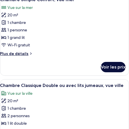
toutes
Vue sur la mer
les
20 m²
photos
pour
1 chambre
ce
1 personne
type
1 grand lit
de
Wi-Fi gratuit
chambre :
Plus
Plus de détails
Chambre
de
Simple
détails
Voir les prix
Confort,
sur
le
vue
type
Afficher
Une chambre d’hôtel moderne équipée d’
mer
1
de
Chambre Classique Double ou avec lits jumeaux, vue ville
toutes
chambre
Vue sur la ville
Chambre
les
Simple
20 m²
photos
Confort,
pour
1 chambre
vue
ce
mer
2 personnes
type
1 lit double
de