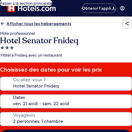
Passer à la section principale
Obtenir l’appli
Afficher tous les hébergements
Hôte professionnel
Hotel Senator Fnideq
Hébergement
3.0 étoiles
Hôtel à Fnideq avec un restaurant
Choisissez des dates pour voir les prix
Où allez-vous ?
Dates
Voyageurs