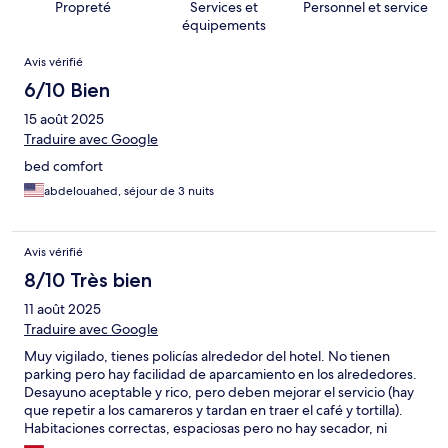
Propreté
Services et
Personnel et service
équipements
Avis
Avis vérifié
6/10 Bien
15 août 2025
Traduire avec Google
bed comfort
abdelouahed, séjour de 3 nuits
Avis vérifié
8/10 Très bien
11 août 2025
Traduire avec Google
Muy vigilado, tienes policías alrededor del hotel. No tienen
parking pero hay facilidad de aparcamiento en los alrededores.
Desayuno aceptable y rico, pero deben mejorar el servicio (hay
que repetir a los camareros y tardan en traer el café y tortilla).
Habitaciones correctas, espaciosas pero no hay secador, ni
plancha, ni minibar. Almohadas muy buenas, colchón un pelín