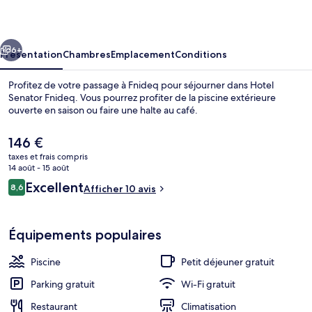
Fnideq
cédent
Suivant
6+
Présentation
Chambres
Emplacement
Conditions
Profitez de votre passage à Fnideq pour séjourner dans Hotel
Senator Fnideq. Vous pourrez profiter de la piscine extérieure
ouverte en saison ou faire une halte au café.
Le
146 €
prix
taxes et frais compris
actuel
14 août - 15 août
est
Avis
Excellent
8,6
Afficher 10 avis
de
8,6 sur 10
voyageurs
Façade de l’hébergement
146 €.
Équipements populaires
Piscine
Petit déjeuner gratuit
Parking gratuit
Wi-Fi gratuit
Restaurant
Climatisation