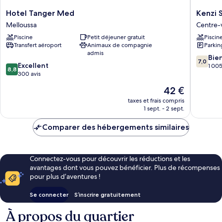
Hotel
Kenzi
Hotel Tanger Med
Kenzi 
Tanger
Solazur
Melloussa
Centre-v
Med
Hotel
Piscine
Petit déjeuner gratuit
Piscin
Melloussa
Centre-
Transfert aéroport
Animaux de compagnie
Parkin
ville
admis
7.0
Bie
7,0
8.8
Excellent
sur
1 005
8,8
sur
300 avis
10,
10,
Bien,
Le
42 €
Excellent,
1 005 av
nouveau
300 avis
taxes et frais compris
prix
1 sept. - 2 sept.
est
de
Comparer des hébergements similaires
42 €
Connectez-vous pour découvrir les réductions et les
avantages dont vous pouvez bénéficier. Plus de récompenses
pour plus d’aventures !
Se connecter
S’inscrire gratuitement
À propos du quartier