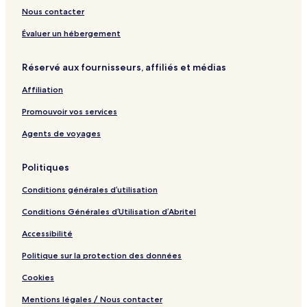
a
y
M
Nous contacter
y
a
a
r
s
Évaluer un hébergement
e
m
n
o
Réservé aux fournisseurs, affiliés et médias
a
u
d
Affiliation
i
Promouvoir vos services
Agents de voyages
Politiques
Conditions générales d’utilisation
Conditions Générales d’Utilisation d’Abritel
Accessibilité
Politique sur la protection des données
Cookies
Mentions légales / Nous contacter