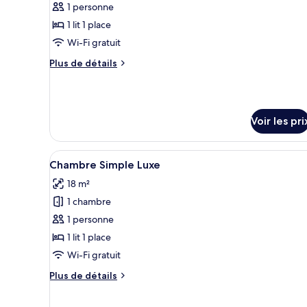
pour
1 personne
ce
1 lit 1 place
type
Wi-Fi gratuit
de
Plus
Plus de détails
chambre :
de
Chambre
détails
sur
Simple
le
Standard
Voir les pri
type
de
chambre
Afficher
Une chambre avec un grand lit
Chambre
4
Chambre Simple Luxe
toutes
Simple
18 m²
Standard
les
1 chambre
photos
pour
1 personne
ce
1 lit 1 place
type
Wi-Fi gratuit
de
Plus
Plus de détails
chambre :
de
Chambre
détails