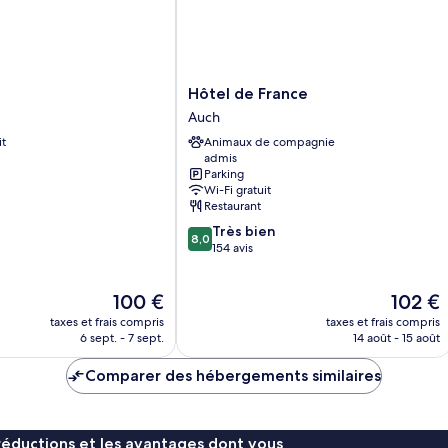
Hôtel
Hôtel de France
de
Auch
France
it
Animaux de compagnie
Auch
admis
Parking
Wi-Fi gratuit
Restaurant
8.0
Très bien
8,0
sur
154 avis
10,
Très
Le
Le
100 €
102 €
bien,
nouveau
nouveau
154 avis
taxes et frais compris
taxes et frais compris
prix
prix
6 sept. - 7 sept.
14 août - 15 août
est
est
de
de
Comparer des hébergements similaires
100 €
102 €
réductions et les avantages dont vous