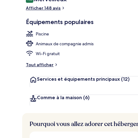
9,2 sur 10
voyageurs
Afficher 148 avis
Équipements populaires
Salle de réun
Piscine
Animaux de compagnie admis
Wi-Fi gratuit
Tout afficher
Services et équipements principaux
(12)
Comme à la maison
(6)
Pourquoi vous allez adorer cet héberg