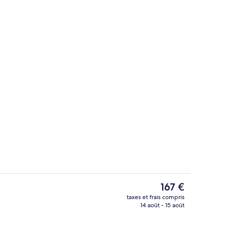
Dîner servi sur place
Le
167 €
prix
taxes et frais compris
actuel
14 août - 15 août
io
Réception
est
de