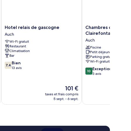
Hotel
Chambres
Hotel relais de gascogne
Chambres d'hôtes A
relais
d'hôtes
Clairefontaine
Auch
de
A
Auch
Wi-Fi gratuit
gascogne
Clairefontaine
Restaurant
Auch
Auch
Piscine
Climatisation
Petit déjeuner gratuit
Bar
Parking gratuit
Wi-Fi gratuit
7.4
Bien
7,4
sur
13 avis
10.0
Exceptionnel
10
10,
sur
3 avis
Bien,
10,
13 avis
Exceptionnel,
Le
101 €
3 avis
nouveau
taxes et frais compris
tax
prix
5 sept. - 6 sept.
est
de
101 €