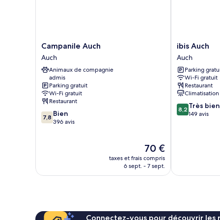
Campanile
ibis
Campanile Auch
ibis Auch
Auch
Auch
Auch
Auch
Auch
Auch
Animaux de compagnie
Parking gratu
admis
Wi-Fi gratuit
Parking gratuit
Restaurant
Wi-Fi gratuit
Climatisation
Restaurant
8.2
Très bien
8,2
7.8
Bien
sur
149 avis
7,8
sur
396 avis
10,
10,
Très
Bien,
bien,
Le
70 €
396 avis
149 avis
nouveau
taxes et frais compris
prix
6 sept. - 7 sept.
est
de
70 €
Connectez-vous pour découvrir les 