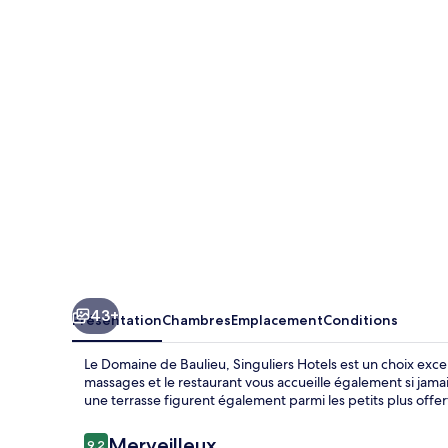
Domaine
de
Baulieu,
Singuliers
Hotels
43+
Présentation
Chambres
Emplacement
Conditions
Le Domaine de Baulieu, Singuliers Hotels est un choix excel
massages et le restaurant vous accueille également si jamai
une terrasse figurent également parmi les petits plus offer
Avis
Merveilleux
9,2