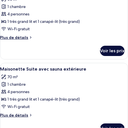
photos
mit
pour
1 chambre
Sauna
ce
4 personnes
type
1 très grand lit et 1 canapé-lit (très grand)
de
Wi-Fi gratuit
chambre :
Plus
Plus de détails
Maisonette
de
Spa
détails
Voir les prix
Suite
sur
le
mit
type
Afficher
Maisonette Suite avec sauna extérieure
Sauna
11
de
Maisonette Suite avec sauna extérieure
toutes
chambre
70 m²
Maisonette
les
Spa
1 chambre
photos
Suite
pour
4 personnes
mit
ce
Sauna
1 très grand lit et 1 canapé-lit (très grand)
type
Wi-Fi gratuit
de
Plus
Plus de détails
chambre :
de
Maisonette
détails