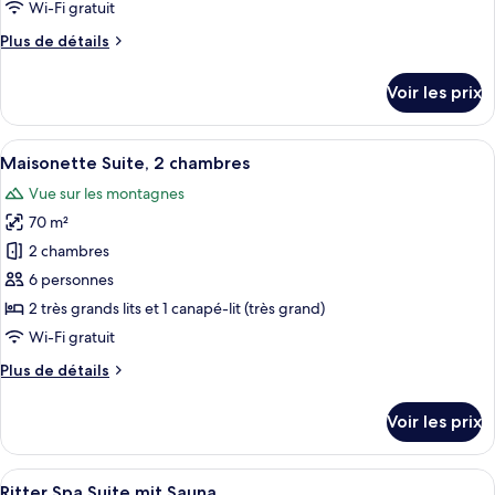
type
Wi-Fi gratuit
de
Plus
Plus de détails
chambre :
de
Komfort
détails
Voir les prix
sur
Plus
le
Doppelzimmer
type
Afficher
Maisonette Suite, 2 chambres | Literie
13
de
Maisonette Suite, 2 chambres
toutes
chambre
Vue sur les montagnes
Komfort
les
Plus
70 m²
photos
Doppelzimmer
pour
2 chambres
ce
6 personnes
type
2 très grands lits et 1 canapé-lit (très grand)
de
Wi-Fi gratuit
chambre :
Plus
Plus de détails
Maisonette
de
Suite,
détails
Voir les prix
2
sur
le
chambres
type
Afficher
Ritter Spa Suite mit Sauna | Literie hy
6
de
Ritter Spa Suite mit Sauna