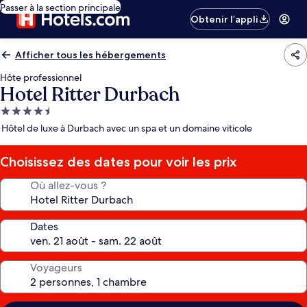
Passer à la section principale
Obtenir l’appli
Afficher tous les hébergements
Hôte professionnel
Hotel Ritter Durbach
Hébergement
4.5 étoiles
Hôtel de luxe à Durbach avec un spa et un domaine viticole
Choisissez des dates pour voir les prix
Où allez-vous ?
Dates
Voyageurs