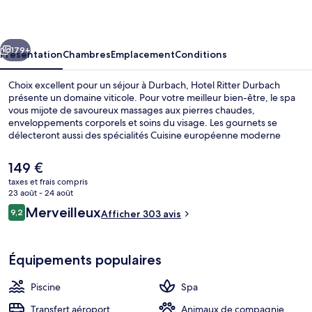
Durbach
cédent
Suivant
179+
Présentation
Chambres
Emplacement
Conditions
Choix excellent pour un séjour à Durbach, Hotel Ritter Durbach
présente un domaine viticole. Pour votre meilleur bien-être, le spa
vous mijote de savoureux massages aux pierres chaudes,
enveloppements corporels et soins du visage. Les gournets se
délecteront aussi des spécialités Cuisine européenne moderne
servies dans l'établissement Makidan, qui est ouvert au moment du
dîner. Parmi les autres avantages de cet hôtel de luxe, on trouve une
Le
149 €
piscine couverte, un bar / salon et une salle de fitness, l'idéal pour
prix
taxes et frais compris
des vacances sans soucis.
actuel
23 août - 24 août
Espace de soins pour les couples, sa
est
Avis
Merveilleux
9,2
Afficher 303 avis
de
9,2 sur 10
voyageurs
149 €.
Équipements populaires
Piscine
Spa
Transfert aéroport
Animaux de compagnie