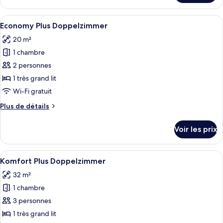
le
type
Afficher
Economy Plus Doppelzimmer | Literie h
5
de
Economy Plus Doppelzimmer
toutes
chambre
20 m²
Einzelzimmer
les
1 chambre
photos
pour
2 personnes
ce
1 très grand lit
type
Wi-Fi gratuit
de
Plus
Plus de détails
chambre :
de
Economy
détails
Voir les prix
sur
Plus
le
Doppelzimmer
type
Afficher
Komfort Plus Doppelzimmer | Literie h
5
de
Komfort Plus Doppelzimmer
toutes
chambre
32 m²
Economy
les
Plus
1 chambre
photos
Doppelzimmer
pour
3 personnes
ce
1 très grand lit