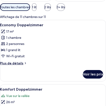
Filtres
Toutes les chambres
1 lit
2 lits
3+ lits
disponibles
pour
Affichage de 11 chambres sur 11
les
Afficher
Une chambre d’hôtel avec un grand lit,
5
Economy Doppelzimmer
chambres
toutes
17 m²
les
1 chambre
photos
pour
2 personnes
ce
1 grand lit
type
Wi-Fi gratuit
de
Plus
Plus de détails
chambre :
de
Economy
détails
Voir les prix
sur
Doppelzimmer
le
type
Afficher
Komfort Doppelzimmer | Literie hypoal
8
de
Komfort Doppelzimmer
toutes
chambre
Vue sur la vallée
Economy
les
Doppelzimmer
26 m²
photos