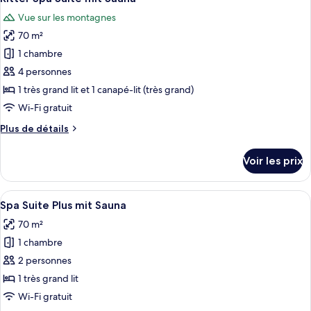
toutes
chambre
Vue sur les montagnes
Maisonette
les
Suite,
70 m²
photos
2
pour
1 chambre
chambres
ce
4 personnes
type
1 très grand lit et 1 canapé-lit (très grand)
de
Wi-Fi gratuit
chambre :
Plus
Plus de détails
Ritter
de
Spa
détails
Voir les prix
Suite
sur
le
mit
type
Afficher
Spa Suite Plus mit Sauna | Équipement
Sauna
8
de
Spa Suite Plus mit Sauna
toutes
chambre
70 m²
Ritter
les
Spa
1 chambre
photos
Suite
pour
2 personnes
mit
ce
Sauna
1 très grand lit
type
Wi-Fi gratuit
de