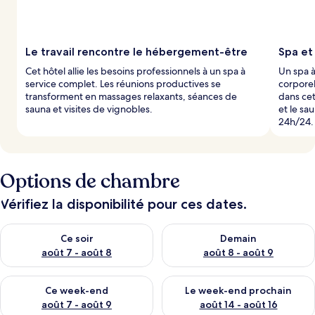
Le travail rencontre le hébergement-être
Spa et
Cet hôtel allie les besoins professionnels à un spa à
Un spa 
service complet. Les réunions productives se
corporel
transforment en massages relaxants, séances de
dans cet
sauna et visites de vignobles.
et le sau
24h/24.
Options de chambre
Vérifiez la disponibilité pour ces dates.
Vérifier la disponibilité pour ce soir août 7 - août 8
Vérifier la disponibilité pour 
Ce soir
Demain
août 7 - août 8
août 8 - août 9
Vérifier la disponibilité pour ce week-end août 7 - août 9
Vérifier la disponibilité pour 
Ce week-end
Le week-end prochain
août 7 - août 9
août 14 - août 16