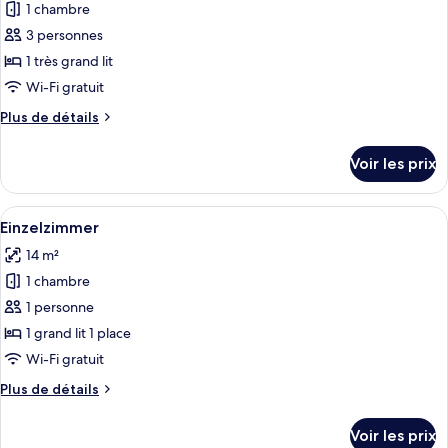
pour
1 chambre
ce
3 personnes
type
1 très grand lit
de
Wi-Fi gratuit
chambre :
Plus
Plus de détails
Komfort
de
Doppelzimmer
détails
Voir les prix
sur
le
type
Afficher
Einzelzimmer | Literie hypoallergéniqu
5
de
Einzelzimmer
toutes
chambre
14 m²
Komfort
les
Doppelzimmer
1 chambre
photos
pour
1 personne
ce
1 grand lit 1 place
type
Wi-Fi gratuit
de
Plus
Plus de détails
chambre :
de
Einzelzimmer
détails
Voir les prix
sur