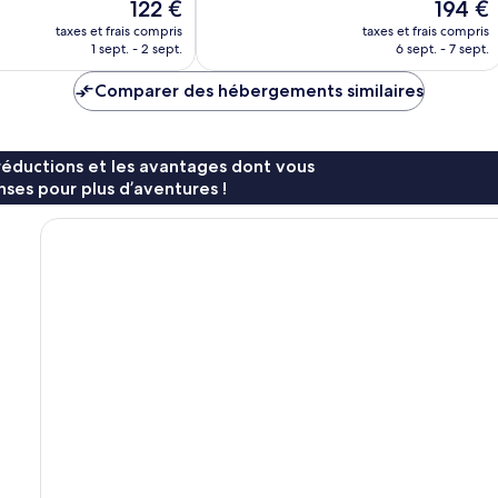
Le
Le
122 €
194 €
Exceptionnel,
nouveau
nouveau
12 avis
taxes et frais compris
taxes et frais compris
prix
prix
1 sept. - 2 sept.
6 sept. - 7 sept.
est
est
de
de
Comparer des hébergements similaires
122 €
194 €
réductions et les avantages dont vous
ses pour plus d’aventures !