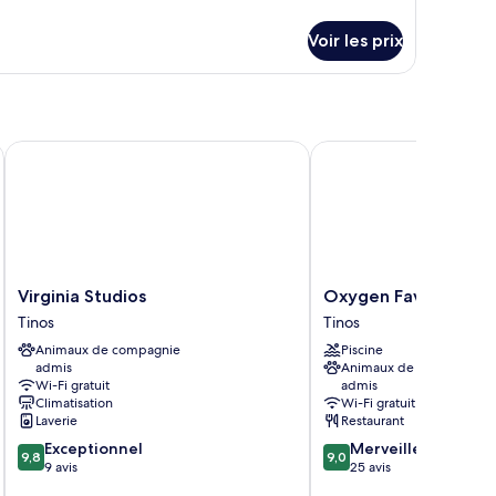
e
e
tails
ype
Voir les prix
r
e
hambre :
pe
e
hambre
hambre
hambre
Virginia Studios
Oxygen Favie by GHH
Virginia
Oxygen
Virginia Studios
Oxygen Favie by G
Studios
Favie
Tinos
Tinos
Tinos
by
Animaux de compagnie
Piscine
GHH
admis
Animaux de compagnie
Tinos
Wi-Fi gratuit
admis
Climatisation
Wi-Fi gratuit
Laverie
Restaurant
9.8
9.0
Exceptionnel
Merveilleux
9,8
9,0
sur
sur
9 avis
25 avis
10,
10,