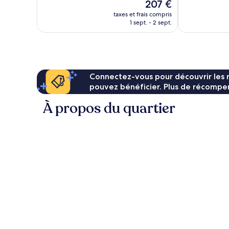
Le
207 €
78 avis
44 avis
nouveau
taxes et frais compris
prix
1 sept. - 2 sept.
est
de
207 €
Connectez-vous pour découvrir les 
pouvez bénéficier. Plus de récompen
À propos du quartier