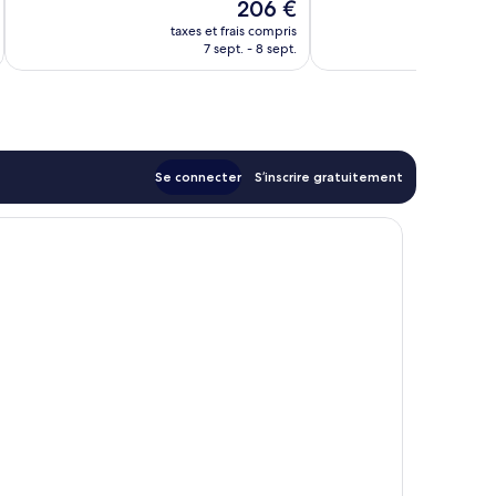
Le
206 €
Exceptionnel,
Merveilleux,
nouveau
9 avis
25 avis
taxes et frais compris
tax
prix
7 sept. - 8 sept.
est
de
206 €
Se connecter
S’inscrire gratuitement