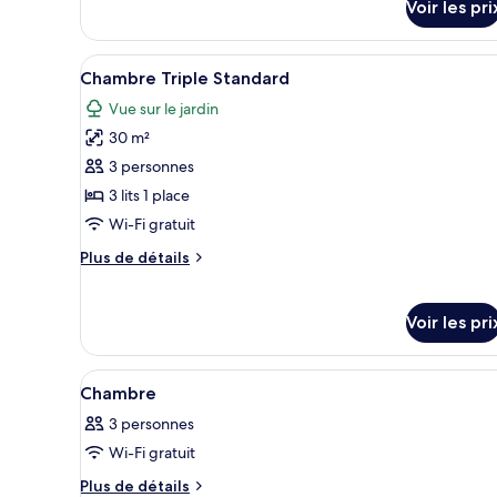
le
Voir les pri
type
de
Afficher
Une chambre d’hôtel avec deux l
chambre
9
Chambre Triple Standard
Chambre
toutes
Standard
Vue sur le jardin
les
30 m²
photos
pour
3 personnes
ce
3 lits 1 place
type
Wi-Fi gratuit
de
Plus
Plus de détails
chambre :
de
Chambre
détails
sur
Triple
Voir les pri
le
Standard
type
de
Afficher
Une chambre d’hôtel avec deux 
9
Chambre
chambre
toutes
Chambre
3 personnes
les
Triple
Wi-Fi gratuit
photos
Standard
pour
Plus
Plus de détails