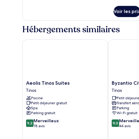
de
ce
détails
type
Voir les pri
sur
de
le
chambre :
type
Hébergements similaires
de
Chambre
chambre
Chambre
Aeolis Tinos Suites
Byzantio City
Aeolis
Byzantio
Aeolis Tinos Suites
Byzantio Ci
Tinos
City
Tinos
Tinos
Suites
Hotel
Piscine
Petit déjeune
Tinos
Tinos
Petit déjeuner gratuit
Transfert aér
Spa
Parking
Parking gratuit
Wi-Fi gratuit
9.2
9.0
Merveilleux
Merveill
9,2
9,0
sur
sur
78 avis
44 avis
10,
10,
Merveilleux,
Merveilleux,