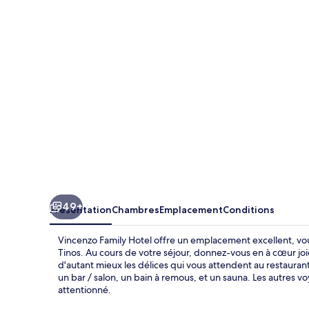
Hotel
49+
Présentation
Chambres
Emplacement
Conditions
Vincenzo Family Hotel offre un emplacement excellent, v
Tinos. Au cours de votre séjour, donnez-vous en à cœur jo
d'autant mieux les délices qui vous attendent au restauran
un bar / salon, un bain à remous, et un sauna. Les autres 
attentionné.