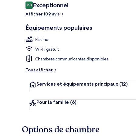
Avis
Exceptionnel
9,8
9,8 sur 10
voyageurs
Afficher 109 avis
Bain à remou
Équipements populaires
Piscine
Wi-Fi gratuit
Chambres communicantes disponibles
Tout afficher
Services et équipements principaux
(12)
Pour la famille
(6)
Options de chambre