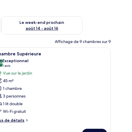
-end août 7 - août 9
Vérifier la disponibilité pour le week-end prochain août 14 - a
Le week-end prochain
août 14 - août 16
Affichage de 9 chambres sur 9
ierre.
it, des tables de chevet, une chaise et un petit bureau avec des livres et u
fficher
Une chambre à coucher bien rangée, avec un lit
4
hambre Supérieure
outes
Exceptionnel
s
,0
10,0 sur 10
(1 avis)
1 avis
hotos
Vue sur le jardin
our
45 m²
e
1 chambre
ype
3 personnes
e
1 lit double
hambre :
hambre
Wi-Fi gratuit
upérieure
us
us de détails
e
tails