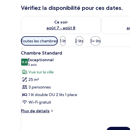
Vérifiez la disponibilité pour ces dates.
Vérifier la disponibilité pour ce soir août 7 - août 8
Vérifier la di
Ce soir
août 7 - août 8
a
Filtres
Toutes les chambres
1 lit
2 lits
3+ lits
disponibles
Afficher
Une chambre à coucher avec un 
pour
5
Chambre Standard
toutes
les
Exceptionnel
les
9,4
chambres
9,4 sur 10
(3 avis)
3 avis
photos
Vue sur la ville
pour
25 m²
ce
3 personnes
type
1 lit double OU 2 lits 1 place
de
Wi-Fi gratuit
chambre :
Chambre
Plus
Plus de détails
Standard
de
détails
sur