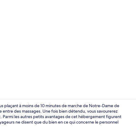
Appartement 
ous plaçant à moins de 10 minutes de marche de Notre-Dame de
ie entre des massages. Une fois bien détendu, vous savourerez
t. Parmi les autres petits avantages de cet hébergement figurent
Literie de qu
voyageurs ne disent que du bien en ce qui concerne le personnel