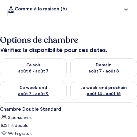
Comme à la maison
(6)
Options de chambre
Vérifiez la disponibilité pour ces dates.
Vérifier la disponibilité pour ce soir août 6 - août 7
Vérifier la disponibilité pour 
Ce soir
Demain
août 6 - août 7
août 7 - août 8
Vérifier la disponibilité pour ce week-end août 7 - août 9
Vérifier la disponibilité pour 
Ce week-end
Le week-end prochain
août 7 - août 9
août 14 - août 16
Afficher
Une petite pièce simple, avec un burea
3
Chambre Double Standard
toutes
3 personnes
les
1 lit double
photos
pour
Wi-Fi gratuit