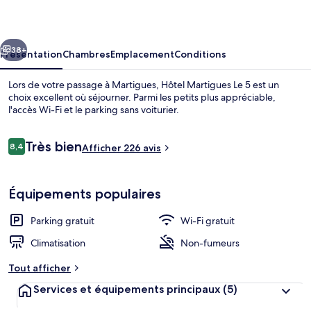
Le
5
cédent
Suivant
38+
Présentation
Chambres
Emplacement
Conditions
Lors de votre passage à Martigues, Hôtel Martigues Le 5 est un
choix excellent où séjourner. Parmi les petits plus appréciable,
l'accès Wi-Fi et le parking sans voiturier.
Avis
Très bien
8,4
Afficher 226 avis
8,4 sur 10
voyageurs
Équipements populaires
Lac
Parking gratuit
Wi-Fi gratuit
Climatisation
Non-fumeurs
Tout afficher
Services et équipements principaux
(5)