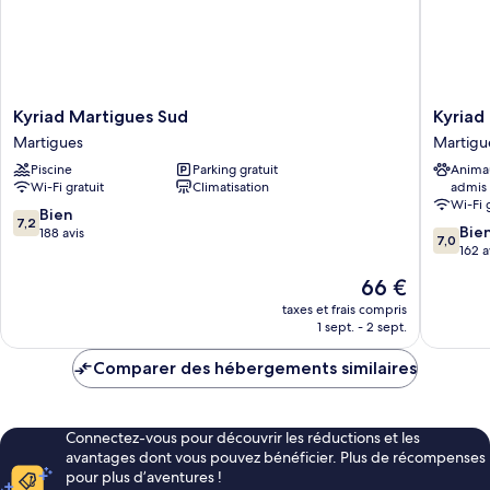
Kyriad
Kyriad
Kyriad Martigues Sud
Kyriad
Martigues
Direct
Martigues
Martigu
Sud
Martigu
Piscine
Parking gratuit
Anima
Martigues
Martigu
Wi-Fi gratuit
Climatisation
admis
Wi-Fi 
7.2
Bien
7,2
7.0
Bie
sur
188 avis
7,0
sur
162 a
10,
10,
Bien,
Le
66 €
Bien,
188 avis
nouveau
162 avis
taxes et frais compris
prix
1 sept. - 2 sept.
est
de
Comparer des hébergements similaires
66 €
Connectez-vous pour découvrir les réductions et les
avantages dont vous pouvez bénéficier. Plus de récompenses
pour plus d’aventures !