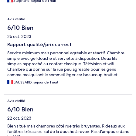
Stéphane, séjour de 1 nuit
Avis vérifié
6/10 Bien
26 oct. 2023
Rapport qualité/prix correct
Service minimum mais personnel agréable et réactif. Chambre
simple avec gel douche et serviette à disposition. Deux lits
simples rapproché au confort classique. Télévision et wifi.
Chambre qui donne sur la rue peu agréable pour les gens
comme moi qui ont le sommeil léger car beaucoup bruit et
travaux au bas de la fenêtre dès 7h du matin.
BAUSSARD, séjour de 1 nuit
Avis vérifié
6/10 Bien
22 oct. 2023
Bien situé mais chambres côté rue très bruyantes. Rideaux aux
fenêtres très sales, sol de la douche à revoir. Pas d'ampoule dans