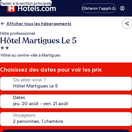
Passer à la section principale
Obtenir l’appli
Afficher tous les hébergements
Hôte professionnel
Hôtel Martigues Le 5
Hébergement
2.0 étoiles
Hôtel au centre-ville à Martigues
Choisissez des dates pour voir les prix
Où allez-vous ?
Dates
Voyageurs