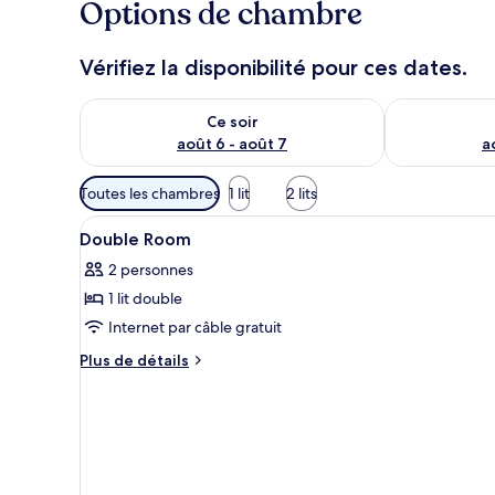
Options de chambre
Vérifiez la disponibilité pour ces dates.
Vérifier la disponibilité pour ce soir août 6 - août 7
Vérifier la di
Ce soir
août 6 - août 7
a
Filtres
Toutes les chambres
1 lit
2 lits
disponibles
Afficher
Couette en duvet d'oie, coffre
pour
11
Double Room
toutes
les
2 personnes
les
chambres
1 lit double
photos
pour
Internet par câble gratuit
ce
Plus
Plus de détails
type
de
détails
de
sur
chambre :
le
Double
type
Room
de