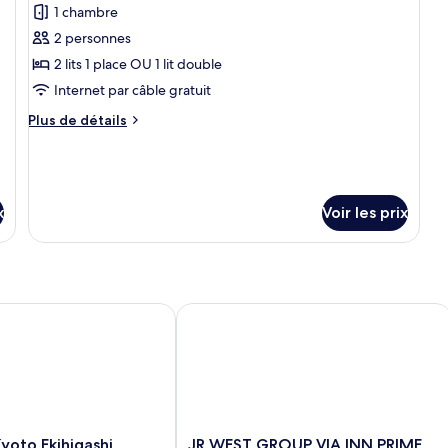
photos
1 chambre
(
pour
R
2 personnes
ce
2 lits 1 place OU 1 lit double
type
Internet par câble gratuit
de
chambre :
Plus
Plus de détails
de
Chambre
détails
(Run
sur
of
le
house,
type
x
Voir les prix
de
No
chambre
Housekeeing)
Chambre
(Run
of
to Ekihigashi
JR WEST GROUP VIA INN PRIME KY
house,
No
Housekeeing)
JR
yoto Ekihigashi
JR WEST GROUP VIA INN PRIME