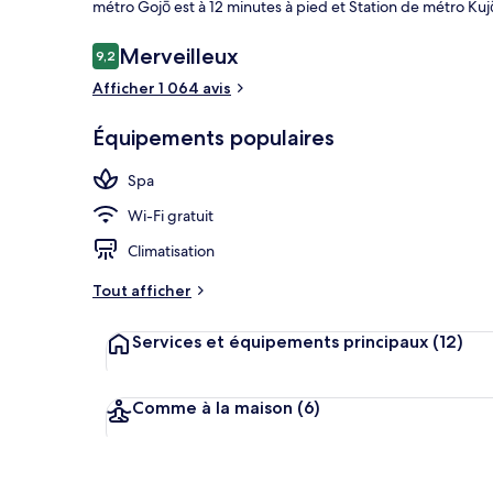
métro Gojō est à 12 minutes à pied et Station de métro Kujō
Avis
Merveilleux
9,2
9,2 sur 10
voyageurs
Afficher 1 064 avis
Extérieur
Équipements populaires
Spa
Wi-Fi gratuit
Climatisation
Tout afficher
Services et équipements principaux
(12)
Comme à la maison
(6)