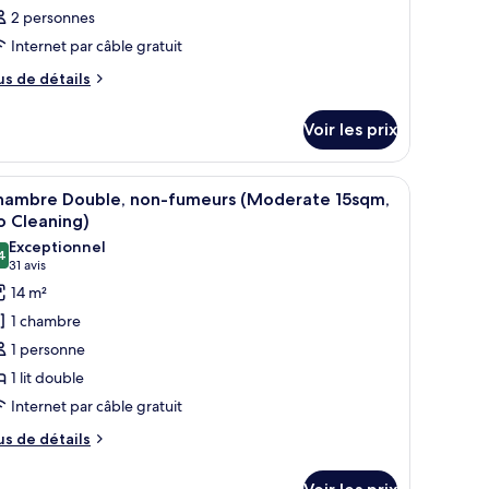
2 personnes
Internet par câble gratuit
us
us de détails
e
tails
Voir les prix
r
pe
 dans les chambres, bureau
fficher
Une chambre d’hôtel équipée d’un lit, d’un bur
7
e
hambre Double, non-fumeurs (Moderate 15sqm,
outes
hambre
o Cleaning)
hambre
s
Exceptionnel
4
hotos
9,4 sur 10
(31 avis)
31 avis
our
14 m²
e
1 chambre
ype
1 personne
e
1 lit double
hambre :
Internet par câble gratuit
hambre
ouble,
us
us de détails
e
on-
tails
umeurs