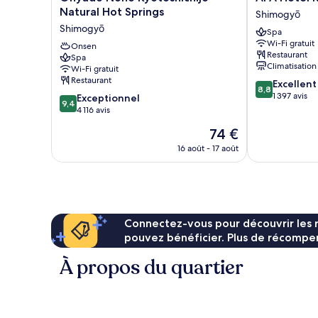
Nono
Hotel
Natural Hot Springs
Shimogyō
Kyotoshichijo
Kyoto
Shimogyō
Spa
Natural
Ekihigashi
Wi-Fi gratuit
Hot
Onsen
Shimogyō
Restaurant
Spa
Springs
Climatisation
Wi-Fi gratuit
Shimogyō
Restaurant
8.8
Excellent
8,8
sur
1 397 avis
9.4
Exceptionnel
9,4
10,
sur
4 116 avis
Excellent,
10,
Le
74 €
1 397 avis
Exceptionnel,
nouveau
4 116 avis
16 août - 17 août
prix
est
de
74 €
Connectez-vous pour découvrir les 
pouvez bénéficier. Plus de récompen
À propos du quartier