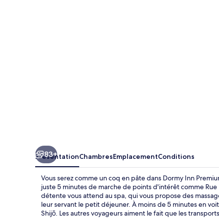
Inn
Premium
Kyoto
Ekimae
Natural
Hot
Spring
83+
Présentation
Chambres
Emplacement
Conditions
Vous serez comme un coq en pâte dans Dormy Inn Premium
juste 5 minutes de marche de points d'intérêt comme Rue
détente vous attend au spa, qui vous propose des massa
leur servant le petit déjeuner. À moins de 5 minutes en vo
Shijō. Les autres voyageurs aiment le fait que les transpor