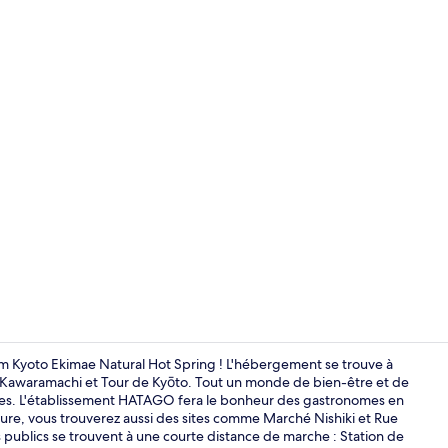
Sources cha
 Kyoto Ekimae Natural Hot Spring ! L'hébergement se trouve à
 Kawaramachi et Tour de Kyōto. Tout un monde de bien-être et de
ges. L'établissement HATAGO fera le bonheur des gastronomes en
Bain public
iture, vous trouverez aussi des sites comme Marché Nishiki et Rue
ts publics se trouvent à une courte distance de marche : Station de