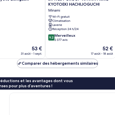
WEST
KYOTOEKI HACHIJOGUCHI
GROUP
Minami
VIA
INN
Wi-Fi gratuit
Climatisation
PRIME
Laverie
KYOTOEKI
Réception 24 h/24
HACHIJOGUCHI
9.2
Minami
Merveilleux
9,2
sur
2 377 avis
10,
Le
Le
53 €
52 €
Merveilleux,
nouveau
nouvea
2 377 avis
31 août - 1 sept.
17 août - 18 août
prix
prix
est
est
Comparer des hébergements similaires
de
de
53 €
52 €
réductions et les avantages dont vous
ses pour plus d’aventures !