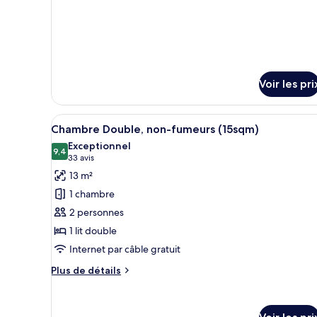
chambre
Double
Room
Voir les pri
Afficher
Une chambre d’hôtel équipée d’u
7
Chambre Double, non-fumeurs (15sqm)
toutes
Exceptionnel
les
9,4
9,4 sur 10
(33 avis)
33 avis
photos
13 m²
pour
1 chambre
ce
2 personnes
type
1 lit double
de
Internet par câble gratuit
chambre :
Chambre
Plus
Plus de détails
Double,
de
détails
non-
sur
fumeurs