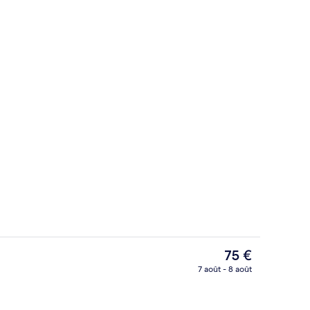
udes
Hall
Le
75 €
prix
7 août - 8 août
actuel
Entrée intérieure
est
de