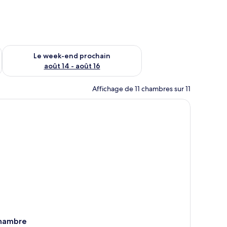
-end août 7 - août 9
Vérifier la disponibilité pour le week-end prochain août 14 - a
Le week-end prochain
août 14 - août 16
Affichage de 11 chambres sur 11
 dans les chambres, bureau
hambre