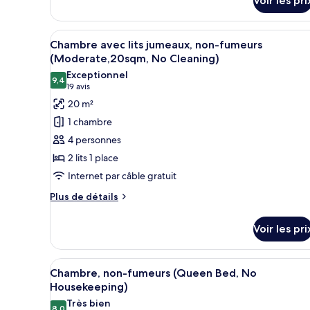
Voir les pri
le
(15sqm)
type
de
Afficher
Couette en duvet d'oie, coffre
chambre
7
Chambre avec lits jumeaux, non-fumeurs
toutes
Chambre
(Moderate,20sqm, No Cleaning)
Double,
les
Exceptionnel
non-
9,4
photos
9,4 sur 10
(19 avis)
19 avis
fumeurs
pour
(15sqm)
20 m²
ce
1 chambre
type
4 personnes
de
2 lits 1 place
chambre :
Internet par câble gratuit
Chambre
avec
Plus
Plus de détails
de
lits
détails
jumeaux,
Voir les pri
sur
non-
le
fumeurs
type
Afficher
Une chambre d’hôtel comprenant
7
de
Chambre, non-fumeurs (Queen Bed, No
(Moderate,20sqm,
toutes
chambre
Housekeeping)
No
Chambre
les
Très bien
Cleaning)
avec
8,0