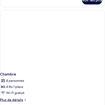
Voir les prix
sur
le
type
de
chambre
Chambre
Chambre
4 personnes
4 lits 1 place
Wi-Fi gratuit
Plus
Plus de détails
de