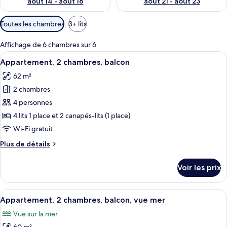
août 14 - août 16
août 21 - août 23
Filtres
Toutes les chambres
3+ lits
disponibles
pour
Affichage de 6 chambres sur 6
les
Afficher
Un salon avec un canapé gris, une tab
16
Appartement, 2 chambres, balcon
chambres
toutes
62 m²
les
2 chambres
photos
pour
4 personnes
ce
4 lits 1 place et 2 canapés-lits (1 place)
type
Wi-Fi gratuit
de
Plus
Plus de détails
chambre :
de
Appartement,
détails
Voir les prix
sur
2
le
chambres,
type
Afficher
Un lit bien fait, recouvert d’une couvre
balcon
17
de
Appartement, 2 chambres, balcon, vue mer
toutes
chambre
Vue sur la mer
Appartement,
les
2