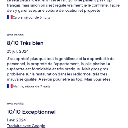
Le seul petit hic est le wifi et le fait qu ils ne parlent pas trop
français mais sinon on s est régalé vraiment je le confirme. Facile
de s y garer avec une voiture de location et propreté
impeccable. Petit super marché à côté
Carole, séjour de 6 nuits
Avis vérifié
8/10 Très bien
25 juil. 2024
J'ai apprécié plus que tout la gentillesse et la disponibilité du
personnel, la propreté de l'appartement, la jolie piscine.La
supérette est formidable et très pratique. Mais gros gros
problème sur la restauration dans les redidrnce, très très
mauvaise qualité. A revoir pour être au top. Mais vous êtes
formidable
Marina, séjour de 7 nuits
Avis vérifié
10/10 Exceptionnel
1 avr. 2024
Traduire avec Google