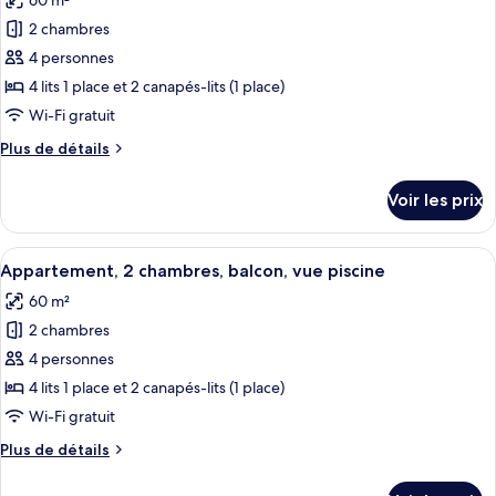
60 m²
photos
chambres,
pour
2 chambres
balcon
ce
4 personnes
type
4 lits 1 place et 2 canapés-lits (1 place)
de
Wi-Fi gratuit
chambre :
Plus
Plus de détails
Appartement,
de
2
détails
Voir les prix
chambres,
sur
le
balcon,
type
Afficher
Un lit bien fait, recouvert d’une couvre
vue
16
de
Appartement, 2 chambres, balcon, vue piscine
toutes
mer
chambre
60 m²
Appartement,
les
2
2 chambres
photos
chambres,
pour
4 personnes
balcon,
ce
vue
4 lits 1 place et 2 canapés-lits (1 place)
mer
type
Wi-Fi gratuit
de
Plus
Plus de détails
chambre :
de
Appartement,
détails