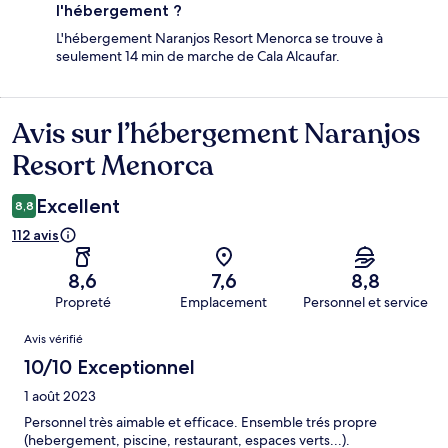
l'hébergement ?
L'hébergement Naranjos Resort Menorca se trouve à
seulement 14 min de marche de Cala Alcaufar.
Avis sur l’hébergement Naranjos
Avis
Resort Menorca
Excellent
8,8
112 avis
8,6
7,6
8,8
Propreté
Emplacement
Personnel et service
Avis
Avis vérifié
10/10 Exceptionnel
1 août 2023
Personnel très aimable et efficace. Ensemble trés propre
(hebergement, piscine, restaurant, espaces verts...).