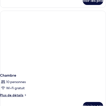
Voir les prix
sur
le
type
de
chambre
Chambre
Chambre
10 personnes
Wi-Fi gratuit
Plus
Plus de détails
de
détails