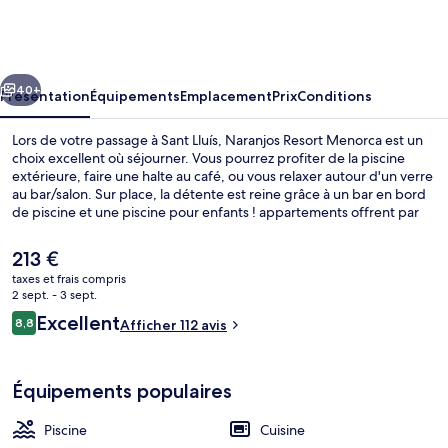
Resort
Menorca
cédent
Suivant
40+
Présentation
Équipements
Emplacement
Prix
Conditions
Lors de votre passage à Sant Lluís, Naranjos Resort Menorca est un
choix excellent où séjourner. Vous pourrez profiter de la piscine
extérieure, faire une halte au café, ou vous relaxer autour d'un verre
au bar/salon. Sur place, la détente est reine grâce à un bar en bord
de piscine et une piscine pour enfants ! appartements offrent par
ailleurs de petits plus comme une cuisine et un canapé-lit. Pratique,
non ?
Le
213 €
prix
taxes et frais compris
actuel
2 sept. - 3 sept.
Restaurant
est
Avis
Excellent
8,8
Afficher 112 avis
de
8,8 sur 10
voyageurs
213 €.
Équipements populaires
Piscine
Cuisine