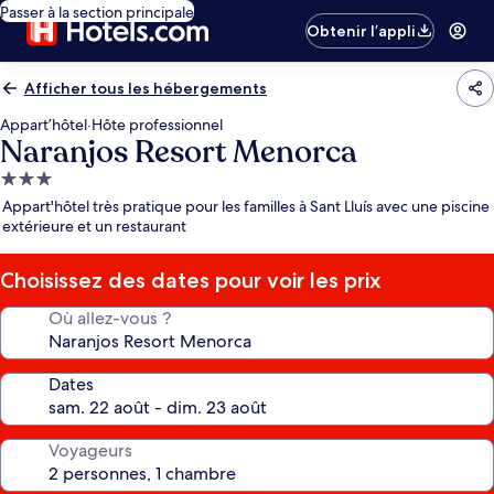
Passer à la section principale
Obtenir l’appli
Afficher tous les hébergements
Appart’hôtel
·
Hôte professionnel
Naranjos Resort Menorca
Hébergement
3.0 étoiles
Appart'hôtel très pratique pour les familles à Sant Lluís avec une piscine
extérieure et un restaurant
Choisissez des dates pour voir les prix
Où allez-vous ?
Dates
Voyageurs