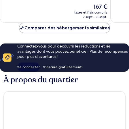
187 avis
539 avis
Le
167 €
nouveau
taxes et frais compris
prix
7 sept. - 8 sept.
est
de
Comparer des hébergements similaires
167 €
Connectez-vous pour découvrir les réductions et les
avantages dont vous pouvez bénéficier. Plus de récompenses
pour plus d’aventures !
Se connecter
S’inscrire gratuitement
À propos du quartier