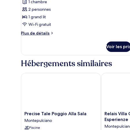
1 chambre
photos
grand
lit
pour
2 personnes
ce
1 grand lit
type
Wi-Fi gratuit
de
Plus
Plus de détails
chambre :
de
Chambre
détails
Voir les pri
sur
Double
le
Deluxe,
type
Hébergements similaires
1
de
grand
chambre
Chambre
Precise Tale Poggio Alla Sala
Relais Villa G
lit
Double
Deluxe,
1
grand
lit
Precise
Relais
Precise Tale Poggio Alla Sala
Relais Villa
Tale
Villa
Esperienze
Montepulciano
Poggio
Grazianella
Montepulcian
Piscine
Alla
-