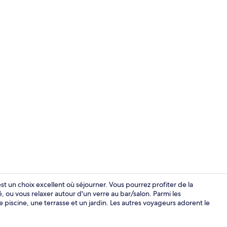
Vue aérienn
st un choix excellent où séjourner. Vous pourrez profiter de la
é, ou vous relaxer autour d'un verre au bar/salon. Parmi les
piscine, une terrasse et un jardin. Les autres voyageurs adorent le
Piscine extér