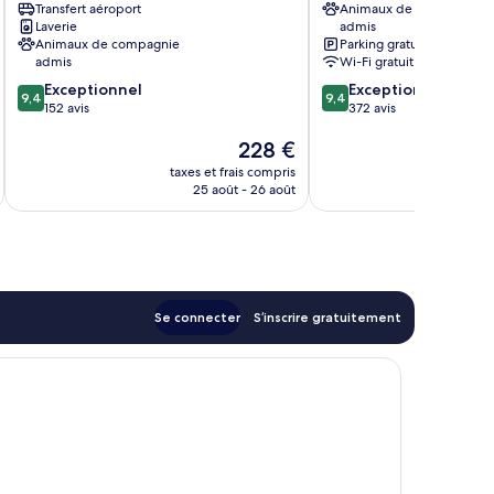
Transfert aéroport
Animaux de compagnie
Laverie
admis
Animaux de compagnie
Parking gratuit
admis
Wi-Fi gratuit
9.4
9.4
Exceptionnel
Exceptionnel
9,4
9,4
sur
sur
152 avis
372 avis
10,
10,
Le
228 €
Exceptionnel,
Exceptionnel,
nouveau
152 avis
372 avis
taxes et frais compris
tax
prix
25 août - 26 août
est
de
228 €
Se connecter
S’inscrire gratuitement