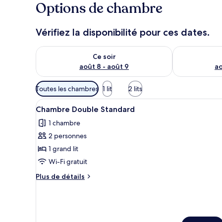
Options de chambre
Vérifiez la disponibilité pour ces dates.
Vérifier la disponibilité pour ce soir août 8 - août 9
Vérifier la di
Ce soir
août 8 - août 9
ao
Filtres
Toutes les chambres
1 lit
2 lits
disponibles
Afficher
Une chambre avec un mur en pie
pour
5
Chambre Double Standard
toutes
les
1 chambre
les
chambres
2 personnes
photos
pour
1 grand lit
ce
Wi-Fi gratuit
type
Plus
Plus de détails
de
de
chambre :
détails
sur
Chambre
le
Double
type