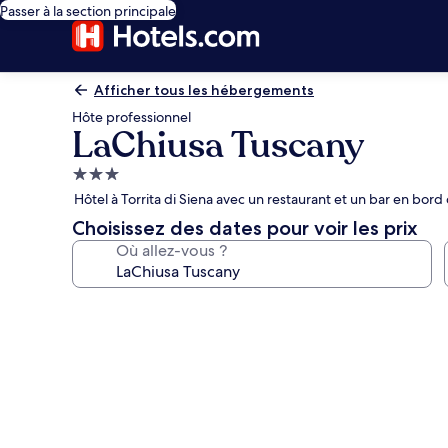
Passer à la section principale
Afficher tous les hébergements
Hôte professionnel
LaChiusa Tuscany
Hébergement
3.0 étoiles
Hôtel à Torrita di Siena avec un restaurant et un bar en bord
Choisissez des dates pour voir les prix
Où allez-vous ?
Galerie
photos
de
l’hébergement
LaChiusa