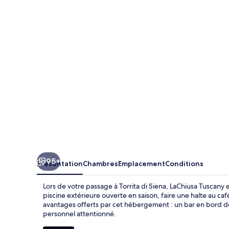
Tuscany
95+
Présentation
Chambres
Emplacement
Conditions
Lors de votre passage à Torrita di Siena, LaChiusa Tuscany e
piscine extérieure ouverte en saison, faire une halte au caf
avantages offerts par cet hébergement : un bar en bord de 
personnel attentionné.