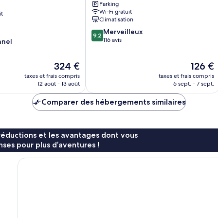
Parking
Wi-Fi gratuit
it
Climatisation
o
9.2
Merveilleux
9,2
sur
116 avis
nnel
10,
Merveilleux,
Le
Le
324 €
126 €
116 avis
nouveau
nouveau
taxes et frais compris
taxes et frais compris
prix
prix
12 août - 13 août
6 sept. - 7 sept.
est
est
de
de
Comparer des hébergements similaires
324 €
126 €
réductions et les avantages dont vous
ses pour plus d’aventures !