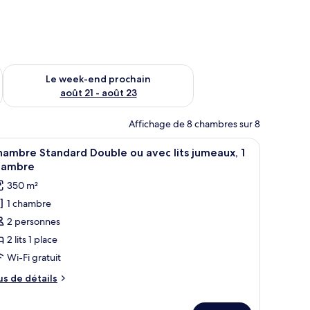
-end août 14 - août 16
Vérifier la disponibilité pour le week-end prochain août 21 - 
Le week-end prochain
août 21 - août 23
Affichage de 8 chambres sur 8
 chevet avec une lampe et une chaise en bois.
, un lit avec deux tables de chevet, une lampe suspendue et une armoire en
fficher
Une chambre d’hôtel avec un grand lit, deux 
6
ambre Standard Double ou avec lits jumeaux, 1
outes
hambre
s
350 m²
hotos
1 chambre
our
2 personnes
e
ype
2 lits 1 place
e
Wi-Fi gratuit
hambre :
us
us de détails
hambre
e
tandard
tails