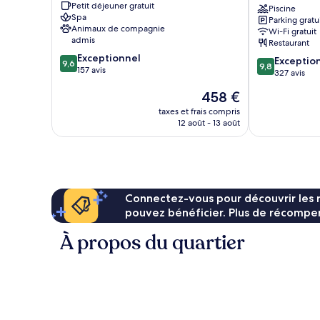
Petit déjeuner gratuit
Sala
UNA
Piscine
Spa
Parking gratu
Montepulciano
Esperienze
Animaux de compagnie
Wi-Fi gratuit
Montepulcian
admis
Restaurant
9.6
Exceptionnel
9.8
Exceptio
9,6
9,8
sur
157 avis
sur
327 avis
10,
10,
Le
458 €
Exceptionnel,
Exceptionnel,
nouveau
157 avis
327 avis
taxes et frais compris
prix
12 août - 13 août
est
de
458 €
Connectez-vous pour découvrir les 
pouvez bénéficier. Plus de récompen
À propos du quartier