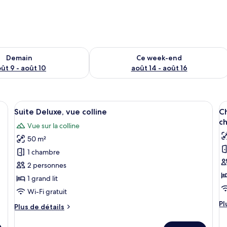
sponibilité pour demain août 9 - août 10
Vérifier la disponibilité pour ce week
Demain
Ce week-end
ût 9 - août 10
août 14 - août 16
rre, des poutres en bois au plafond, un lit avec deux oreillers, une table de
Afficher
Une chambre avec une arche en briques
A
6
Suite Deluxe, vue colline
Ch
toutes
t
c
Vue sur la colline
les
le
50 m²
photos
p
pour
p
1 chambre
ce
c
2 personnes
type
t
1 grand lit
de
d
Wi-Fi gratuit
chambre :
c
Pl
Pl
Plus
Plus de détails
Suite
C
d
de
Deluxe,
S
dé
détails