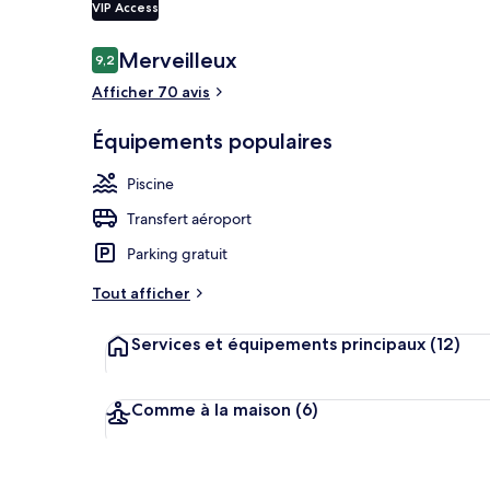
VIP Access
Avis
Merveilleux
9,2
9,2 sur 10
voyageurs
Entrée de l’
Afficher 70 avis
Équipements populaires
Piscine
Transfert aéroport
Parking gratuit
Tout afficher
Services et équipements principaux
(12)
Comme à la maison
(6)