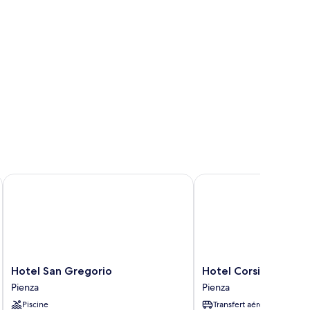
Hotel San Gregorio
Hotel Corsignano
Hotel
Hotel
Hotel San Gregorio
Hotel Corsignano
San
Corsignano
Pienza
Pienza
Gregorio
Pienza
Piscine
Transfert aéroport
Pienza