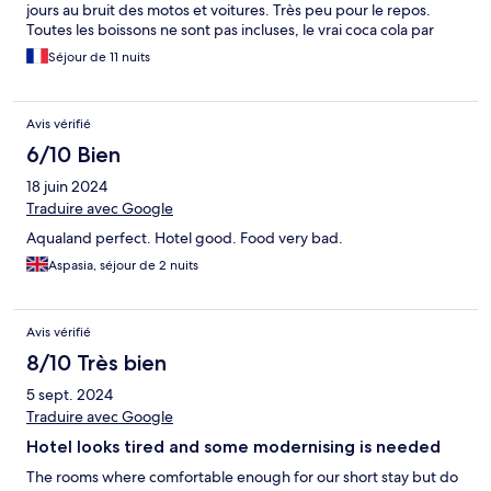
jours au bruit des motos et voitures. Très peu pour le repos.
Toutes les boissons ne sont pas incluses, le vrai coca cola par
exemple. Quasi tous les sodas et jus ont une saveur
Séjour de 11 nuits
d'aspartame. Personnel cependant très accueillant. Le
personnel d'animation polyglotte est tip top, les enfants ont
adoré.
Avis vérifié
6/10 Bien
18 juin 2024
Traduire avec Google
Aqualand perfect. Hotel good. Food very bad.
Aspasia, séjour de 2 nuits
Avis vérifié
8/10 Très bien
5 sept. 2024
Traduire avec Google
Hotel looks tired and some modernising is needed
The rooms where comfortable enough for our short stay but do