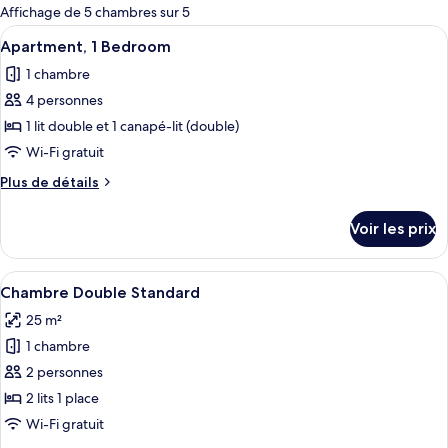
pour
Affichage de 5 chambres sur 5
les
Afficher
Un salon moderne avec un escalier, un c
10
Apartment, 1 Bedroom
chambres
toutes
1 chambre
les
4 personnes
photos
pour
1 lit double et 1 canapé-lit (double)
ce
Wi-Fi gratuit
type
Plus
Plus de détails
de
de
chambre :
détails
Voir les prix
sur
Apartment,
le
1
type
Afficher
Une chambre d’hôtel avec un lit en boi
Bedroom
2
de
Chambre Double Standard
toutes
chambre
25 m²
Apartment,
les
1
1 chambre
photos
Bedroom
pour
2 personnes
ce
2 lits 1 place
type
Wi-Fi gratuit
de