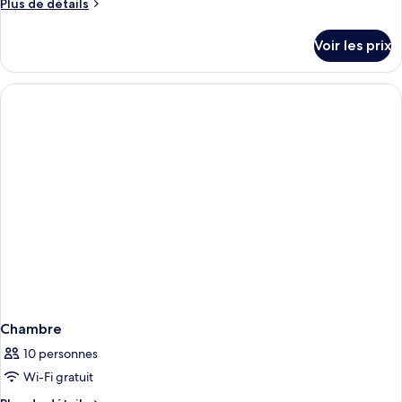
Plus
Plus de détails
de
détails
Voir les prix
sur
le
type
de
chambre
Chambre
Chambre
10 personnes
Wi-Fi gratuit