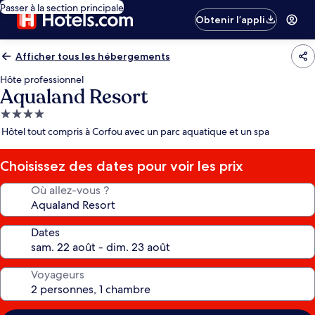
Passer à la section principale
Obtenir l’appli
Afficher tous les hébergements
Hôte professionnel
Aqualand Resort
Hébergement
4.0 étoiles
Hôtel tout compris à Corfou avec un parc aquatique et un spa
Choisissez des dates pour voir les prix
Où allez-vous ?
Dates
Voyageurs