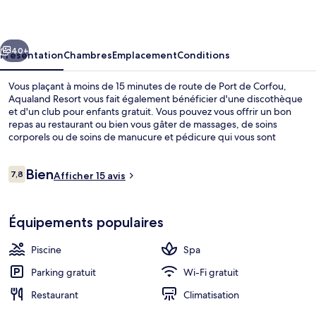
cédent
Suivant
40+
Présentation
Chambres
Emplacement
Conditions
Vous plaçant à moins de 15 minutes de route de Port de Corfou,
Aqualand Resort vous fait également bénéficier d'une discothèque
et d'un club pour enfants gratuit. Vous pouvez vous offrir un bon
repas au restaurant ou bien vous gâter de massages, de soins
corporels ou de soins de manucure et pédicure qui vous sont
proposés au spa. Cet hôtel tout inclus vous fait également profiter
d'un parc aquatique, d'un bar / salon et d'un sauna.
Avis
Bien
7,8
Afficher 15 avis
7,8 sur 10
voyageurs
Soins corporels, soins de manucure et
Équipements populaires
Piscine
Spa
Parking gratuit
Wi-Fi gratuit
Restaurant
Climatisation