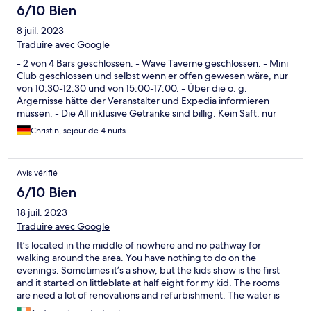
6/10 Bien
8 juil. 2023
Traduire avec Google
- 2 von 4 Bars geschlossen. - Wave Taverne geschlossen. - Mini
Club geschlossen und selbst wenn er offen gewesen wäre, nur
von 10:30-12:30 und von 15:00-17:00. - Über die o. g.
Ärgernisse hätte der Veranstalter und Expedia informieren
müssen. - Die All inklusive Getränke sind billig. Kein Saft, nur
Sirupgetränke. Limo okay, Bier auch. Auch bei Wein und Wasser
Christin, séjour de 4 nuits
kann man bichts falsch machen. Die Cocktails sind keine
Cocktails mit Saft sindern bunte Sirupgetränke mit einem
Schnaps drin. Nicht mein Fall. - Das Essen war gut bis
Avis vérifié
durchschnittlich, kein Vergleich zu einer Taverne aber man hat
immer etwas gefunden. Es ist halt für die überwiegend
6/10 Bien
britischen Gäste ausgerichtet. Das heißt viel fast food, wenig
18 juil. 2023
traditionelle Küche. - Am letzten Tag war der Kinderpool
gesperrt und auch am Abreisetag habe ich uhn nicht geöffnet
Traduire avec Google
gesehen. Grund waren die Wasserqualität, zu viele E-Coli-
It’s located in the middle of nowhere and no pathway for
Bakterien. Ich frage mich, wenn die Filteranlage normal
walking around the area. You have nothing to do on the
funktionieren würde, wie es dann sein kann. Vir Saisonbeginn
evenings. Sometimes it’s a show, but the kids show is the first
sollte die Technik doch gewartet sein.
and it started on littleblate at half eight for my kid. The rooms
are need a lot of renovations and refurbishment. The water is
always come back from the floor in the bathroom as it was