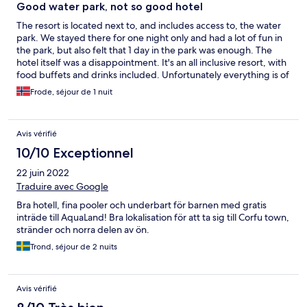
Good water park, not so good hotel
The resort is located next to, and includes access to, the water
park. We stayed there for one night only and had a lot of fun in
the park, but also felt that 1 day in the park was enough. The
hotel itself was a disappointment. It's an all inclusive resort, with
food buffets and drinks included. Unfortunately everything is of
very low quality. Warm beer, overcooked vegetables, dry meat,
Frode, séjour de 1 nuit
all in a noisy environment. The bedroom was ok size since we
were only staying for one night, but the combo bed was terrible
and wasn't even flat. In addition the hotel messed up which
Avis vérifié
room they gave us, so another family got keys to the same room.
If you want to visit the water park, I would recommend finding
10/10 Exceptionnel
another hotel in Corfu, visit the park during day, and find a nice
22 juin 2022
cosy restaurant in the evening.
Traduire avec Google
Bra hotell, fina pooler och underbart för barnen med gratis
inträde till AquaLand! Bra lokalisation för att ta sig till Corfu town,
stränder och norra delen av ön.
Trond, séjour de 2 nuits
Avis vérifié