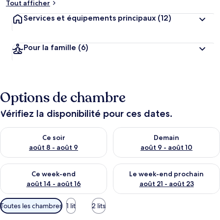
Tout afficher
Services et équipements principaux
(12)
Pour la famille
(6)
Options de chambre
Vérifiez la disponibilité pour ces dates.
Vérifier la disponibilité pour ce soir août 8 - août 9
Vérifier la disponibilité pour 
Ce soir
Demain
août 8 - août 9
août 9 - août 10
Vérifier la disponibilité pour ce week-end août 14 - août 16
Vérifier la disponibilité pour
Ce week-end
Le week-end prochain
août 14 - août 16
août 21 - août 23
Filtres
Toutes les chambres
1 lit
2 lits
disponibles