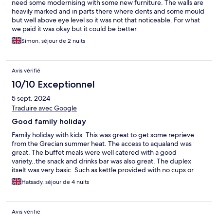
need some modernising with some new furniture. The walls are
heavily marked and in parts there where dents and some mould
but well above eye level so it was not that noticeable. For what
we paid it was okay but it could be better.
Simon, séjour de 2 nuits
Avis vérifié
10/10 Exceptionnel
5 sept. 2024
Traduire avec Google
Good family holiday
Family holiday with kids. This was great to get some reprieve
from the Grecian summer heat. The access to aqualand was
great. The buffet meals were well catered with a good
variety..the snack and drinks bar was also great. The duplex
itselt was very basic. Such as kettle provided with no cups or
tea/ coffee. It does have a bar fridge to keep drinks cold. Staff
Hatsady, séjour de 4 nuits
onsite were friendly and accommodating.
Avis vérifié