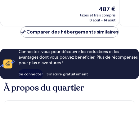
Très
Excellen
Le
487 €
bien,
20 avis
nouveau
482 avis
taxes et frais compris
prix
13 août - 14 août
est
de
Comparer des hébergements similaires
487 €
Connectez-vous pour découvrir les réductions et les
avantages dont vous pouvez bénéficier. Plus de récompenses
pour plus d’aventures !
Se connecter
S’inscrire gratuitement
À propos du quartier