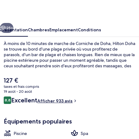
Doha
cédent
Suivant
125+
Présentation
Chambres
Emplacement
Conditions
À moins de 10 minutes de marche de Corniche de Doha, Hilton Doha
se trouve au bord d'une plage privée où vous profiterez de
parasols, d'un bar de plage et chaises longues. Rien de mieux que la
piscine extérieure pour passer un moment agréable, tandis que
ceux souhaitant prendre soin d'eux profiteront des massages, des
enveloppements corporels et des soins d'aromathérapie.
L'établissement Trader Vic's, l'un des 3 restaurants, sert des
Le
127 €
spécialités Cuisine méditerranéenne et est ouvert pour le déjeuner
prix
taxes et frais compris
et le dîner. Ce complexe touristique de luxe abrite en outre 6
actuel
19 août - 20 août
bars/lounges, un bar en bord de piscine et un centre de remise en
Piscine extérieure, tentes de plage, pa
est
Avis
forme ouvert 24 h/24. Les autres voyageurs adorent le personnel
Excellent
8,8
Afficher 933 avis
de
8,8 sur 10
attentionné et la proximité avec la plage.
voyageurs
127 €.
Équipements populaires
Piscine
Spa