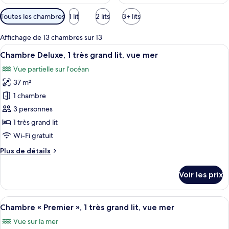
Filtres
Toutes les chambres
1 lit
2 lits
3+ lits
disponibles
pour
Affichage de 13 chambres sur 13
les
Afficher
Une chambre d’hôtel avec un grand lit,
11
Chambre Deluxe, 1 très grand lit, vue mer
chambres
toutes
Vue partielle sur l’océan
les
37 m²
photos
pour
1 chambre
ce
3 personnes
type
1 très grand lit
de
Wi-Fi gratuit
chambre :
Plus
Plus de détails
Chambre
de
Deluxe,
détails
Voir les prix
1
sur
le
très
type
Afficher
Une chambre d’hôtel avec un grand lit,
grand
7
de
Chambre « Premier », 1 très grand lit, vue mer
toutes
lit,
chambre
Vue sur la mer
Chambre
les
vue