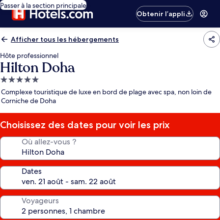
Passer à la section principale
Obtenir l’appli
Afficher tous les hébergements
Hôte professionnel
Hilton Doha
Hébergement
5.0 étoiles
Complexe touristique de luxe en bord de plage avec spa, non loin de
Corniche de Doha
Choisissez des dates pour voir les prix
Où allez-vous ?
Dates
Voyageurs