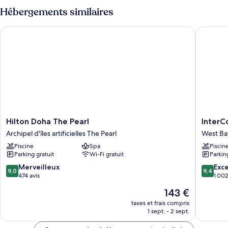
plusieurs
type
Hébergements similaires
lits
de
chambre
Hilton Doha The Pearl
InterCon
Suite
Familiale,
plusieurs
lits
Hilton
InterCon
Hilton Doha The Pearl
InterC
Doha
Doha
Archipel d'îles artificielles The Pearl
West Ba
The
Beach
Piscine
Spa
Piscin
Pearl
&
Parking gratuit
Wi-Fi gratuit
Parkin
Archipel
Spa
d'îles
by
9.0
9.4
Merveilleux
Exc
9,0
9,4
artificielles
IHG
sur
sur
474 avis
1 002
The
West
10,
10,
Le
143 €
Pearl
Bay
Merveilleux,
Exceptio
nouveau
474 avis
1 002 av
taxes et frais compris
prix
1 sept. - 2 sept.
est
de