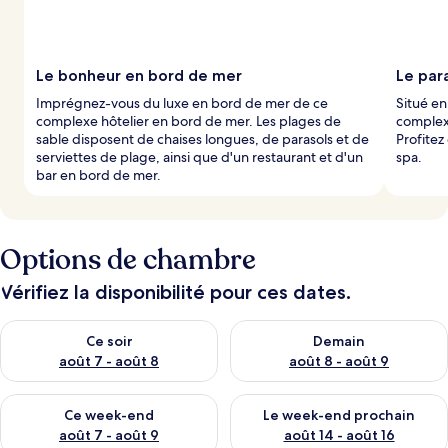
Le bonheur en bord de mer
Le para
Imprégnez-vous du luxe en bord de mer de ce
Situé en
complexe hôtelier en bord de mer. Les plages de
complexe
sable disposent de chaises longues, de parasols et de
Profitez
serviettes de plage, ainsi que d'un restaurant et d'un
spa.
bar en bord de mer.
Options de chambre
Vérifiez la disponibilité pour ces dates.
Vérifier la disponibilité pour ce soir août 7 - août 8
Vérifier la disponibilité pour 
Ce soir
Demain
août 7 - août 8
août 8 - août 9
Vérifier la disponibilité pour ce week-end août 7 - août 9
Vérifier la disponibilité pour 
Ce week-end
Le week-end prochain
août 7 - août 9
août 14 - août 16