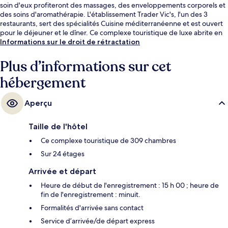
soin d'eux profiteront des massages, des enveloppements corporels et
des soins d'aromathérapie. L'établissement Trader Vic's, l'un des 3
restaurants, sert des spécialités Cuisine méditerranéenne et est ouvert
pour le déjeuner et le dîner. Ce complexe touristique de luxe abrite en
outre 6 bars/lounges, un bar en bord de piscine et un centre de remise
Informations sur le droit de rétractation
en forme ouvert 24 h/24. Les autres voyageurs adorent le personnel
attentionné et la proximité avec la plage.
Plus d’informations sur cet
hébergement
Aperçu
Taille de l'hôtel
Ce complexe touristique de 309 chambres
Sur 24 étages
Arrivée et départ
Heure de début de l'enregistrement : 15 h 00 ; heure de
fin de l'enregistrement : minuit.
Formalités d'arrivée sans contact
Service d’arrivée/de départ express