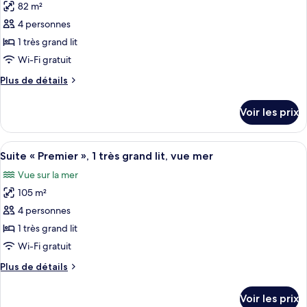
avec
82 m²
photos
lits
pour
4 personnes
jumeaux,
ce
vue
1 très grand lit
mer
type
Wi-Fi gratuit
de
Plus
Plus de détails
chambre :
de
Suite
détails
Voir les prix
sur
Panoramique,
le
vue
type
Afficher
Une chambre d’hôtel avec un grand lit,
mer
6
de
Suite « Premier », 1 très grand lit, vue mer
toutes
chambre
Vue sur la mer
Suite
les
Panoramique,
105 m²
photos
vue
pour
4 personnes
mer
ce
1 très grand lit
type
Wi-Fi gratuit
de
Plus
Plus de détails
chambre :
de
Suite
détails
Voir les prix
sur
«