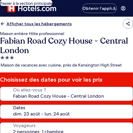
Passer à la section principale
Obtenir l’appli
Afficher tous les hébergements
Maison entière
·
Hôte professionnel
Fabian Road Cozy House - Central
London
Hébergement
3.0 étoiles
Maison de vacances avec cuisine, près de Kensington High Street
Choisissez des dates pour voir les prix
Où allez-vous ?
Dates
Voyageurs