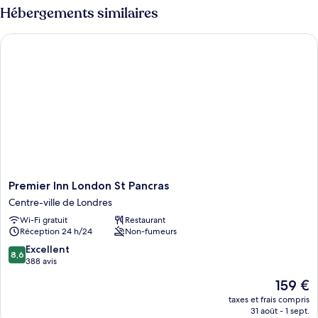
Hébergements similaires
Premier Inn London St Pancras
Premier
Premier Inn London St Pancras
Inn
Centre-ville de Londres
London
Wi-Fi gratuit
Restaurant
St
Réception 24 h/24
Non-fumeurs
Pancras
Centre-
8.6
Excellent
8,6
ville
sur
388 avis
de
10,
Le
159 €
Londres
Excellent,
nouveau
388 avis
taxes et frais compris
prix
31 août - 1 sept.