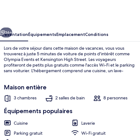
Road
Cozy
House
cédent
Suivant
-
36+
Présentation
Équipements
Emplacement
Conditions
Central
Lors de votre séjour dans cette maison de vacances, vous vous
London
trouverez à juste 5 minutes de voiture de points d'intérêt comme
Olympia Events et Kensington High Street. Les voyageurs
profiteront de petits plus gratuits comme l'accès Wi-Fi et le parking
sans voiturier. L'hébergement comprend une cuisine, un lave-
linge/sèche-linge et un balcon. Les transports publics se situent à
une courte distance à pied : Station de métro Fullham Broadway est
Maison entière
à 10 min et Station de métro Parsons Green, à 12 min.
3 chambres
2 salles de bain
8 personnes
Extérieur
Équipements populaires
Cuisine
Laverie
Parking gratuit
Wi-Fi gratuit