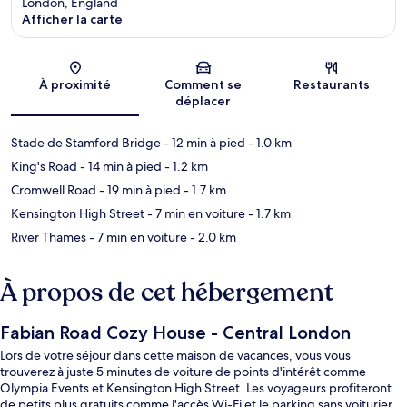
London, England
Afficher la carte
Carte
À proximité
Comment se
Restaurants
déplacer
Stade de Stamford Bridge
- 12 min à pied
- 1.0 km
King's Road
- 14 min à pied
- 1.2 km
Cromwell Road
- 19 min à pied
- 1.7 km
Kensington High Street
- 7 min en voiture
- 1.7 km
River Thames
- 7 min en voiture
- 2.0 km
À propos de cet hébergement
Fabian Road Cozy House - Central London
Lors de votre séjour dans cette maison de vacances, vous vous
trouverez à juste 5 minutes de voiture de points d'intérêt comme
Olympia Events et Kensington High Street. Les voyageurs profiteront
de petits plus gratuits comme l'accès Wi-Fi et le parking sans voiturier.