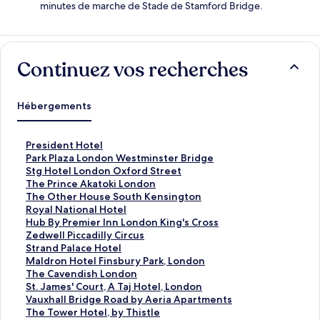
minutes de marche de Stade de Stamford Bridge.
Continuez vos recherches
Hébergements
L
President Hotel
i
L
Park Plaza London Westminster Bridge
e
i
L
Stg Hotel London Oxford Street
n
e
i
L
The Prince Akatoki London
o
n
e
i
L
The Other House South Kensington
u
o
n
e
i
L
Royal National Hotel
v
u
o
n
e
i
L
Hub By Premier Inn London King's Cross
r
v
u
o
n
e
i
L
Zedwell Piccadilly Circus
a
r
v
u
o
n
e
i
L
Strand Palace Hotel
n
a
r
v
u
o
n
e
i
L
Maldron Hotel Finsbury Park, London
t
n
a
r
v
u
o
n
e
i
L
The Cavendish London
l
t
n
a
r
v
u
o
n
e
i
L
St. James' Court, A Taj Hotel, London
a
l
t
n
a
r
v
u
o
n
e
i
L
Vauxhall Bridge Road by Aeria Apartments
p
a
l
t
n
a
r
v
u
o
n
e
i
L
The Tower Hotel, by Thistle