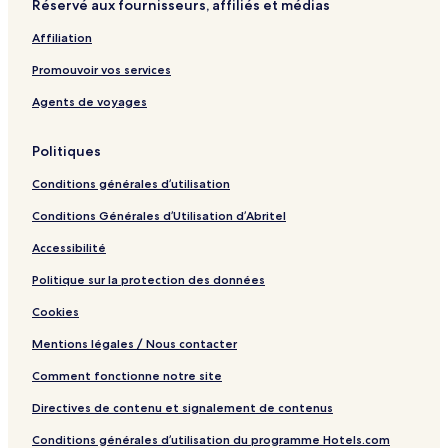
Réservé aux fournisseurs, affiliés et médias
g
e
o
n
d
t
C
s
y
a
t
e
P
r
Affiliation
C
!
d
n
a
o
r
H
n
s
Promouvoir vos services
o
o
c
s
s
t
r
b
Agents de voyages
s
e
a
y
l
s
I
Politiques
H
G
Conditions générales d’utilisation
Conditions Générales d’Utilisation d’Abritel
Accessibilité
Politique sur la protection des données
Cookies
Mentions légales / Nous contacter
Comment fonctionne notre site
Directives de contenu et signalement de contenus
Conditions générales d’utilisation du programme Hotels.com