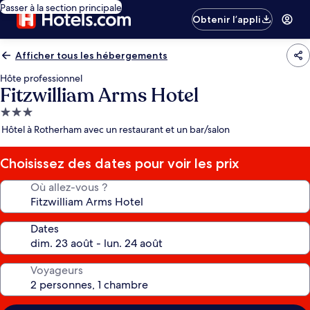
Passer à la section principale
Obtenir l’appli
Afficher tous les hébergements
Hôte professionnel
Fitzwilliam Arms Hotel
Hébergement
3.0 étoiles
Hôtel à Rotherham avec un restaurant et un bar/salon
Choisissez des dates pour voir les prix
Où allez-vous ?
Dates
Voyageurs