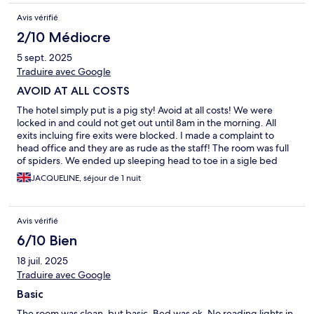
Avis vérifié
2/10 Médiocre
5 sept. 2025
Traduire avec Google
AVOID AT ALL COSTS
The hotel simply put is a pig sty! Avoid at all costs! We were
locked in and could not get out until 8am in the morning. All
exits incluing fire exits were blocked. I made a complaint to
head office and they are as rude as the staff! The room was full
of spiders. We ended up sleeping head to toe in a sigle bed
(had booked a twin room) and as I said we could not leave the
JACQUELINE, séjour de 1 nuit
property as exits were locked. Refused a refund even with
evidence.
Avis vérifié
6/10 Bien
18 juil. 2025
Traduire avec Google
Basic
The room was clean, but basic. Bed was ok. No reading lights in