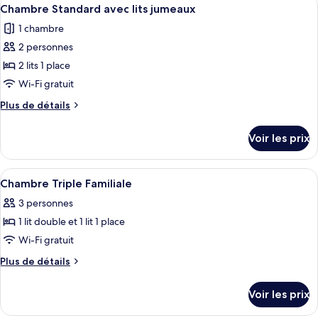
Afficher
3
Double
de
Chambre Standard avec lits jumeaux
toutes
chambre
Supérieure
1 chambre
Chambre
les
Double
2 personnes
photos
Supérieure
pour
2 lits 1 place
ce
Wi-Fi gratuit
type
Plus
Plus de détails
de
de
chambre :
détails
Voir les prix
sur
Chambre
le
Standard
type
Afficher
Chambre Triple Familiale | Bureau, fer e
avec
3
de
Chambre Triple Familiale
toutes
chambre
lits
3 personnes
Chambre
les
jumeaux
Standard
1 lit double et 1 lit 1 place
photos
avec
pour
Wi-Fi gratuit
lits
ce
jumeaux
Plus
Plus de détails
type
de
détails
de
Voir les prix
sur
chambre :
le