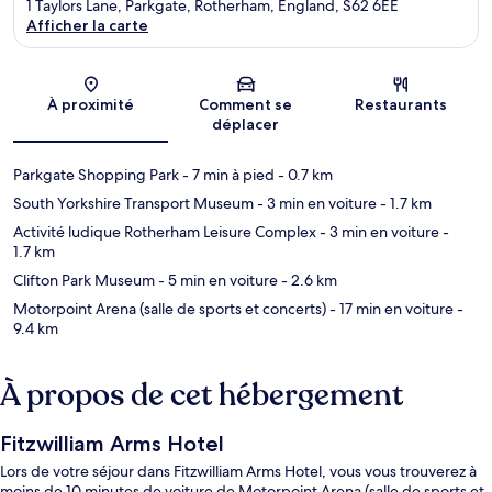
1 Taylors Lane, Parkgate, Rotherham, England, S62 6EE
Afficher la carte
Carte
À proximité
Comment se
Restaurants
déplacer
Parkgate Shopping Park
- 7 min à pied
- 0.7 km
South Yorkshire Transport Museum
- 3 min en voiture
- 1.7 km
Activité ludique Rotherham Leisure Complex
- 3 min en voiture
-
1.7 km
Clifton Park Museum
- 5 min en voiture
- 2.6 km
Motorpoint Arena (salle de sports et concerts)
- 17 min en voiture
-
9.4 km
À propos de cet hébergement
Fitzwilliam Arms Hotel
Lors de votre séjour dans Fitzwilliam Arms Hotel, vous vous trouverez à
moins de 10 minutes de voiture de Motorpoint Arena (salle de sports et