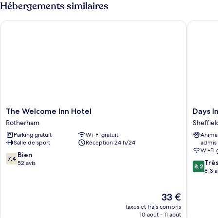
type
Hébergements similaires
Luxe
de
chambre
The Welcome Inn Hotel
Days Inn
Suite
Luxe
The
Days
The Welcome Inn Hotel
Days I
Welcome
Inn
Rotherham
Sheffiel
Inn
by
Parking gratuit
Wi-Fi gratuit
Anima
Hotel
Wyndh
Salle de sport
Réception 24 h/24
admis
Rotherham
Sheffiel
Wi-Fi 
M1
7.4
Bien
7,4
8.2
Sheffiel
Trè
sur
52 avis
8,2
sur
813 a
10,
10,
Bien,
Très
52 avis
Le
33 €
bien,
nouveau
813 avis
taxes et frais compris
prix
10 août - 11 août