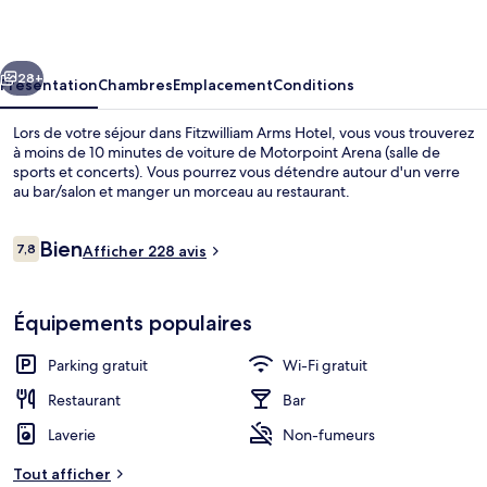
Hotel
cédent
Suivant
28+
Présentation
Chambres
Emplacement
Conditions
Lors de votre séjour dans Fitzwilliam Arms Hotel, vous vous trouverez
à moins de 10 minutes de voiture de Motorpoint Arena (salle de
sports et concerts). Vous pourrez vous détendre autour d'un verre
au bar/salon et manger un morceau au restaurant.
Avis
Bien
7,8
Afficher 228 avis
7,8 sur 10
voyageurs
Suite Luxe | Bureau, fer et planche à re
Équipements populaires
Parking gratuit
Wi-Fi gratuit
Restaurant
Bar
Laverie
Non-fumeurs
Tout afficher