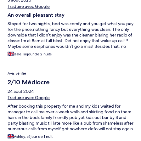
3 août 2025
Traduire avec Google
An overall pleasant stay
Stayed for two nights, bed was comfy and you get what you pay
for the price,nothing fancy but everything was clean. The only
downside that I didn’t enjoy was the cleaner blaring her radio of
classic fm at 8am at full blast. Did not enjoy that wake up call!!!
Maybe some earphones wouldn’t go a miss! Besides that, no
complaints what so ever!
dale, séjour de 2 nuits
Avis vérifié
2/10 Médiocre
24 août 2024
Traduire avec Google
After booking this property for me and my kids waited for
manager to call me over a week walls and skirting food on them
hairs in the beds family friendly pub yet kids out bar by 8 and
party blasting music till late more like a pub from shameless after
numerous calls from myself got nowhere defo will not stay again
Ashley, séjour de 1 nuit