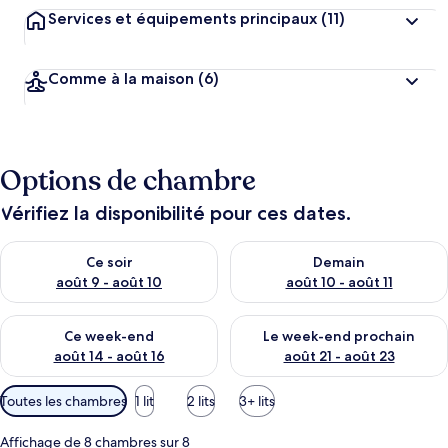
Services et équipements principaux
(11)
Comme à la maison
(6)
Options de chambre
Vérifiez la disponibilité pour ces dates.
Vérifier la disponibilité pour ce soir août 9 - août 10
Vérifier la disponibilité pour 
Ce soir
Demain
août 9 - août 10
août 10 - août 11
Vérifier la disponibilité pour ce week-end août 14 - août 16
Vérifier la disponibilité pour
Ce week-end
Le week-end prochain
août 14 - août 16
août 21 - août 23
Filtres
Toutes les chambres
1 lit
2 lits
3+ lits
disponibles
pour
Affichage de 8 chambres sur 8