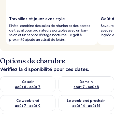
Travaillez et jouez avec style
Goût d
L'hôtel combine des salles de réunion et des postes
Savourez
de travail pour ordinateurs portables avec un bar-
avec ser
salon et un service d'étage nocturne. Le golf à
ingrédie
proximité ajoute un attrait de loisirs.
Options de chambre
Vérifiez la disponibilité pour ces dates.
Vérifier la disponibilité pour ce soir août 6 - août 7
Vérifier la disponibilité pour 
Ce soir
Demain
août 6 - août 7
août 7 - août 8
Vérifier la disponibilité pour ce week-end août 7 - août 9
Vérifier la disponibilité pour 
Ce week-end
Le week-end prochain
août 7 - août 9
août 14 - août 16