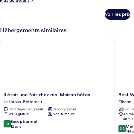
Plus de détails
Suite
de
Junior
détails
Voir les prix
sur
le
type
Hébergements similaires
de
chambre
Il était une fois chez moi Maison hôtes
Best West
Suite
Junior
Il
Best
Il était une fois chez moi Maison hôtes
Best W
était
Western
Le Loroux-Bottereau
Clisson
une
Plus
Petit déjeuner gratuit
Parking gratuit
Piscin
fois
Villa
Wi-Fi gratuit
Non-fumeurs
Anima
chez
Saint
admis
moi
Antoine
10.0
Exceptionnel
10
9.0
Maison
Clisson
Mer
sur
12 avis
9,0
sur
hôtes
414 a
10,