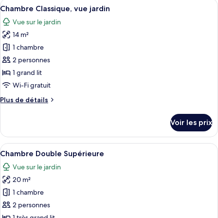
Afficher
Une chambre d’hôtel avec un grand lit,
5
Chambre Classique, vue jardin
toutes
Vue sur le jardin
les
14 m²
photos
pour
1 chambre
ce
2 personnes
type
1 grand lit
de
Wi-Fi gratuit
chambre :
Plus
Plus de détails
Chambre
de
Classique,
détails
Voir les prix
vue
sur
le
jardin
type
Afficher
Une chambre mansardée chaleureuse, a
5
de
Chambre Double Supérieure
toutes
chambre
Vue sur le jardin
Chambre
les
Classique,
20 m²
photos
vue
pour
1 chambre
jardin
ce
2 personnes
type
1 très grand lit