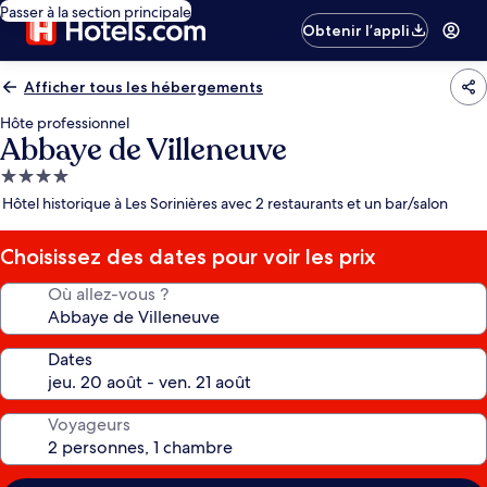
Passer à la section principale
Obtenir l’appli
Afficher tous les hébergements
Hôte professionnel
Abbaye de Villeneuve
Hébergement
4.0 étoiles
Hôtel historique à Les Sorinières avec 2 restaurants et un bar/salon
Choisissez des dates pour voir les prix
Où allez-vous ?
Dates
Voyageurs