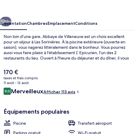
Villeneuve
cédent
Suivant
55+
Présentation
Chambres
Emplacement
Conditions
Non loin d'une gare, Abbaye de Villeneuve est un choix excellent
pour un séjour à Les Sorinières. À la piscine extérieure (ouverte en
saison), vous nagerez littéralement dans le bonheur. Vous pourrez
aussi vous faire plaisir à l'établissement L' Epicurien, l'un des 2
restaurants du lieu. Ouvert à l'heure du déjeuner et du dîner, il vous
régale de ses spécialités Cuisine française. Parmi les autres
avantages de cet hôtel historique, on trouve un bar / salon, une
Le
170 €
terrasse et un jardin, l'idéal pour des vacances sans soucis. Les
prix
taxes et frais compris
autres voyageurs ne disent que du bien en ce qui concerne le
actuel
11 août - 12 août
personnel attentionné.
Sert le déjeuner et le dîner
est
Avis
Merveilleux
9,0
Afficher 113 avis
de
9,0 sur 10
voyageurs
170 €.
Équipements populaires
Piscine
Transfert aéroport
Parking gratuit
Wi-Fi gratuit