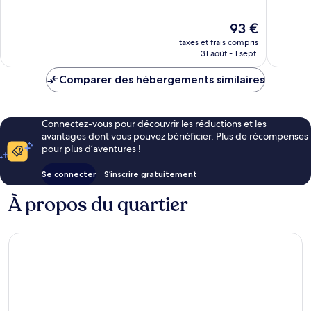
10,
Le
Exceptionnel,
Merveill
Loroux-
12 avis
Le
93 €
414 avis
Bottereau
nouveau
taxes et frais compris
prix
31 août - 1 sept.
est
de
Comparer des hébergements similaires
93 €
Connectez-vous pour découvrir les réductions et les
avantages dont vous pouvez bénéficier. Plus de récompenses
pour plus d’aventures !
Se connecter
S’inscrire gratuitement
À propos du quartier