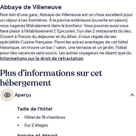
Abbaye de Villeneuve
Non loin d'une gare, Abbaye de Villeneuve est un choix excellent pour
un séjour à Les Sorinières. À la piscine extérieure (ouverte en saison),
vous nagerez littéralement dans le bonheur. Vous pourrez aussi vous
faire plaisir à l'établissement L' Epicurien, l'un des 2 restaurants du lieu.
Ouvert à l'heure du déjeuner et du dîner, il vous régale de ses
spécialités Cuisine française. Parmi les autres avantages de cet hôtel
historique, on trouve un bar / salon, une terrasse et un jardin, l'idéal
pour des vacances sans soucis. Les autres voyageurs ne disent que du
bien en ce qui concerne le personnel attentionné.
Informations sur le droit de rétractation
Plus d’informations sur cet
hébergement
Aperçu
Taille de l'hôtel
Hôtel de 18 chambres
Sur 2 étages
Arrivée et départ