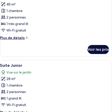
toutes
chambre
45 m²
Suite
les
1 chambre
photos
pour
2 personnes
ce
1 très grand lit
type
Wi-Fi gratuit
de
Plus
Plus de détails
chambre :
de
Suite
détails
Voir les prix
sur
Supérieure
le
type
Afficher
Une chambre à coucher avec un grand l
6
de
Suite Junior
toutes
chambre
Vue sur le jardin
Suite
les
Supérieure
28 m²
photos
pour
1 chambre
ce
2 personnes
type
1 grand lit
de
Wi-Fi gratuit
chambre :
Plus