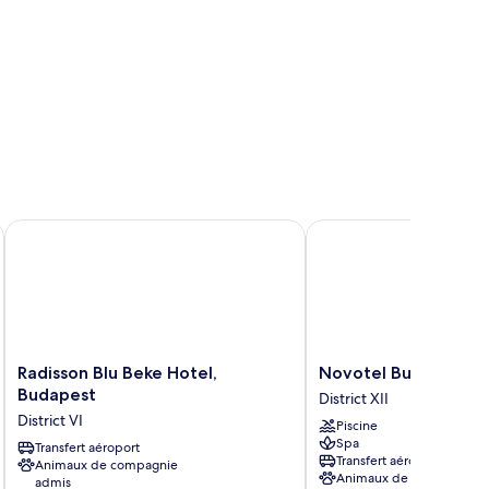
Radisson Blu Beke Hotel, Budapest
Novotel Budapest City
Radisson
Novotel
Radisson Blu Beke Hotel,
Novotel Budapest C
Blu
Budapest
Budapest
District XII
Beke
City
District VI
Piscine
Hotel,
District
Spa
Budapest
Transfert aéroport
XII
Transfert aéroport
Animaux de compagnie
District
Animaux de compagnie
admis
VI