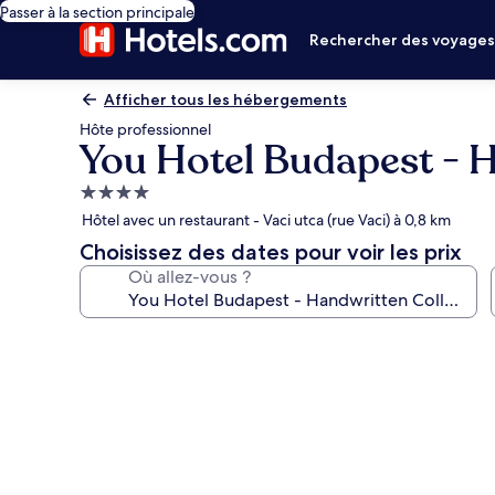
Passer à la section principale
Rechercher des voyage
Afficher tous les hébergements
Hôte professionnel
You Hotel Budapest - H
Hébergement
4.0 étoiles
Hôtel avec un restaurant - Vaci utca (rue Vaci) à 0,8 km
Choisissez des dates pour voir les prix
Où allez-vous ?
Galerie
photos
de
l’hébergement
You