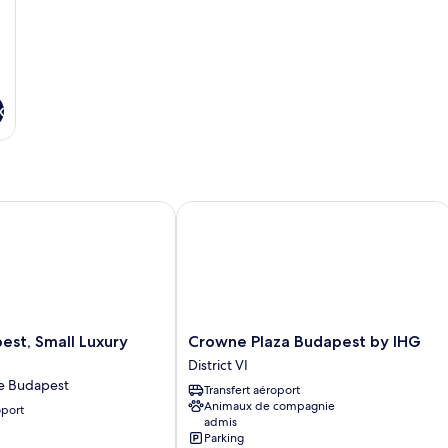
lit
x
, Small Luxury Hotels
Crowne Plaza Budapest by IHG
Crowne
st, Small Luxury
Crowne Plaza Budapest by IHG
Plaza
District VI
Budapest
de Budapest
Transfert aéroport
by
Animaux de compagnie
oport
IHG
admis
District
Parking
VI