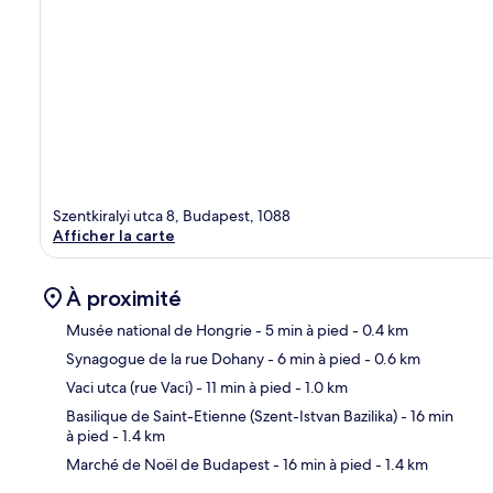
Szentkiralyi utca 8, Budapest, 1088
Afficher la carte
À proximité
Musée national de Hongrie
- 5 min à pied
- 0.4 km
Synagogue de la rue Dohany
- 6 min à pied
- 0.6 km
Car
Vaci utca (rue Vaci)
- 11 min à pied
- 1.0 km
Basilique de Saint-Etienne (Szent-Istvan Bazilika)
- 16 min
à pied
- 1.4 km
Marché de Noël de Budapest
- 16 min à pied
- 1.4 km