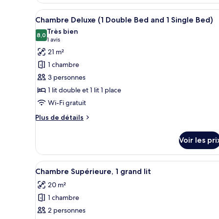
le
plusieurs
type
Afficher
Une chambre d’hôtel avec un gr
lits
12
de
Chambre Deluxe (1 Double Bed and 1 Single Bed)
toutes
chambre
Très bien
Appartement
les
8,0
8,0 sur 10
(1 avis)
1 avis
Familial,
photos
21 m²
plusieurs
pour
lits
1 chambre
ce
3 personnes
type
1 lit double et 1 lit 1 place
de
Wi-Fi gratuit
chambre :
Chambre
Plus
Plus de détails
Deluxe
de
détails
(1
Voir les pri
sur
Double
le
Bed
type
Afficher
Chambre Supérieure, 1 grand li
10
de
and
Chambre Supérieure, 1 grand lit
toutes
chambre
1
20 m²
Chambre
les
Single
Deluxe
1 chambre
photos
Bed)
(1
pour
2 personnes
Double