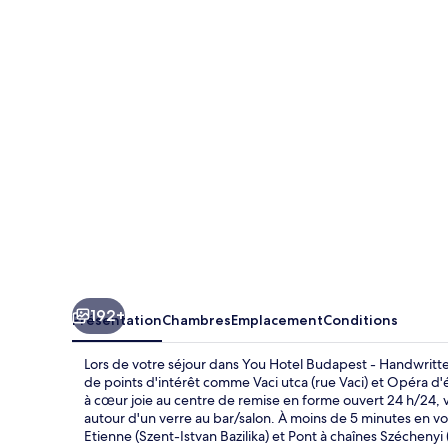
Hotel
Budapest
-
Handwritten
Collection
192+
Présentation
Chambres
Emplacement
Conditions
Lors de votre séjour dans You Hotel Budapest - Handwritte
de points d'intérêt comme Vaci utca (rue Vaci) et Opéra d
à cœur joie au centre de remise en forme ouvert 24 h/24, 
autour d'un verre au bar/salon. À moins de 5 minutes en vo
Etienne (Szent-Istvan Bazilika) et Pont à chaînes Széchenyi 