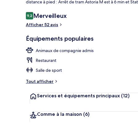
distance à pied : Arrêt de tram Astoria M est à 6 min et Sta
Avis
Merveilleux
9,2
9,2 sur 10
voyageurs
Afficher 52 avis
Extérieur
Équipements populaires
Animaux de compagnie admis
Restaurant
Salle de sport
Tout afficher
Services et équipements principaux
(12)
Comme à la maison
(6)