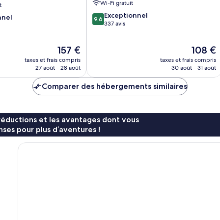
Wi-Fi gratuit
t
9.6
Exceptionnel
nnel
9,6
sur
337 avis
10,
Exceptionnel,
Le
Le
157 €
108 €
337 avis
nouveau
nouveau
taxes et frais compris
taxes et frais compris
prix
prix
27 août - 28 août
30 août - 31 août
est
est
de
de
Comparer des hébergements similaires
157 €
108 €
réductions et les avantages dont vous
ses pour plus d’aventures !