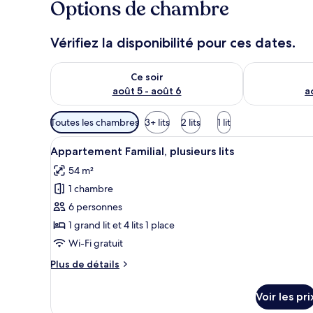
Options de chambre
Vérifiez la disponibilité pour ces dates.
Vérifier la disponibilité pour ce soir août 5 - août 6
Vérifier la di
Ce soir
août 5 - août 6
a
Filtres
Toutes les chambres
3+ lits
2 lits
1 lit
disponibles
Afficher
Bureau, espace de travail pour
pour
15
Appartement Familial, plusieurs lits
toutes
les
54 m²
les
chambres
1 chambre
photos
pour
6 personnes
ce
1 grand lit et 4 lits 1 place
type
Wi-Fi gratuit
de
Plus
Plus de détails
chambre :
de
Appartement
détails
Voir les pri
sur
Familial,