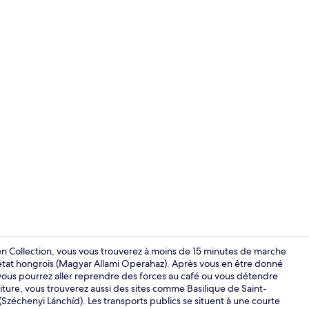
Terrasse/Pat
n Collection, vous vous trouverez à moins de 15 minutes de marche
'état hongrois (Magyar Allami Operahaz). Après vous en être donné
vous pourrez aller reprendre des forces au café ou vous détendre
Extérieur
iture, vous trouverez aussi des sites comme Basilique de Saint-
(Széchenyi Lánchíd). Les transports publics se situent à une courte