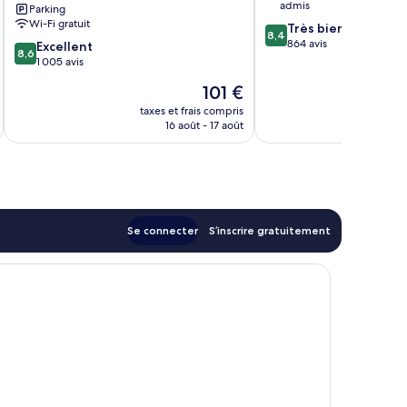
admis
Parking
Wi-Fi gratuit
8.4
Très bien
8,4
sur
864 avis
8.6
Excellent
8,6
10,
sur
1 005 avis
Très
10,
Le
101 €
bien,
Excellent,
nouveau
864 avis
1 005 avis
taxes et frais compris
tax
prix
16 août - 17 août
est
de
101 €
Se connecter
S’inscrire gratuitement