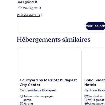
ce
Bed
1 grand lit
and
type
Wi-Fi gratuit
1
de
Single
Plus
Plus de détails
chambre :
Bed)
de
Chambre
détails
Voir les pri
sur
Supérieure,
le
1
type
Hébergements similaires
grand
de
lit
chambre
Chambre
Courtyard by Marriott Budapest City Center
Boho Budapest
Supérieure,
1
grand
lit
Courtyard
Boho
Courtyard by Marriott Budapest
Boho Budape
by
Budapest,
City Center
Hotels
Marriott
Small
Centre-ville de Budapest
Centre-ville 
Budapest
Luxury
City
Animaux de compagnie
Hotels
Transfert aér
admis
Wi-Fi gratuit
Center
Centre-
Parking
Climatisation
Centre-
ville