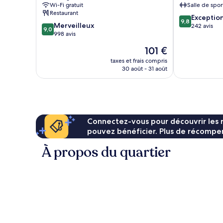
Wi-Fi gratuit
Salle de spor
ville
de
Restaurant
9.8
de
Budapest
Exceptio
9,8
9.0
Merveilleux
sur
Budapest
242 avis
9,0
sur
998 avis
10,
10,
Exceptionnel,
Le
101 €
Merveilleux,
242 avis
nouveau
998 avis
taxes et frais compris
prix
30 août - 31 août
est
de
101 €
Connectez-vous pour découvrir les 
pouvez bénéficier. Plus de récompen
À propos du quartier