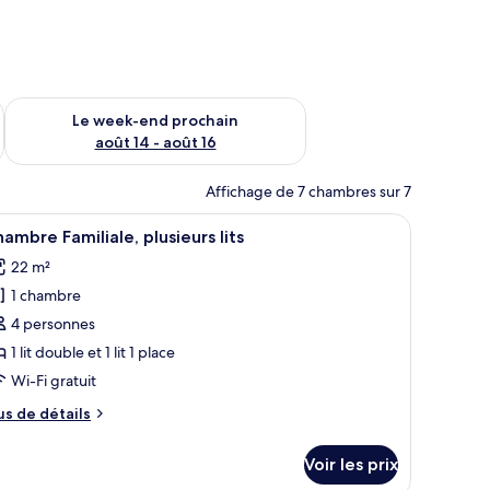
-end août 7 - août 9
Vérifier la disponibilité pour le week-end prochain août 14 - a
Le week-end prochain
août 14 - août 16
Affichage de 7 chambres sur 7
 lits | Bureau, espace de travail pour ordinateur portable, rideaux occultan
fficher
Bureau, espace de travail pour ordinateur por
10
ambre Familiale, plusieurs lits
outes
22 m²
s
1 chambre
hotos
our
4 personnes
e
1 lit double et 1 lit 1 place
ype
Wi-Fi gratuit
e
us
us de détails
hambre :
e
hambre
tails
Voir les prix
r
miliale,