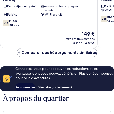
Hotel
Njivice
Petit déjeuner gratuit
Animaux de compagnie
Petit 
by
Omisalj
admis
Wi-Fi 
Aminess
Parking
Wi-Fi gratuit
Omisalj
7.8
Bie
7,8
7.6
Bien
sur
64 av
7,6
sur
181 avis
10,
10,
Bien,
Le
149 €
Bien,
64 avis
nouveau
181 avis
taxes et frais compris
prix
3 sept. - 4 sept.
est
de
Comparer des hébergements similaires
149 €
Connectez-vous pour découvrir les réductions et les
avantages dont vous pouvez bénéficier. Plus de récompenses
pour plus d’aventures !
Se connecter
S’inscrire gratuitement
À propos du quartier