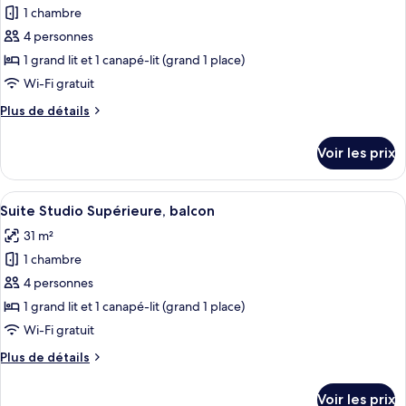
Double
1 chambre
photos
View
Room
pour
4 personnes
with
ce
balcony,
1 grand lit et 1 canapé-lit (grand 1 place)
Sea
type
Wi-Fi gratuit
View
de
Plus
Plus de détails
chambre :
de
Suite
détails
Voir les prix
sur
Studio
le
Junior
type
Afficher
Une chambre d’hôtel avec un lit, un ca
4
de
Suite Studio Supérieure, balcon
toutes
chambre
31 m²
Suite
les
Studio
1 chambre
photos
Junior
pour
4 personnes
ce
1 grand lit et 1 canapé-lit (grand 1 place)
type
Wi-Fi gratuit
de
Plus
Plus de détails
chambre :
de
Suite
détails
Voir les prix
sur