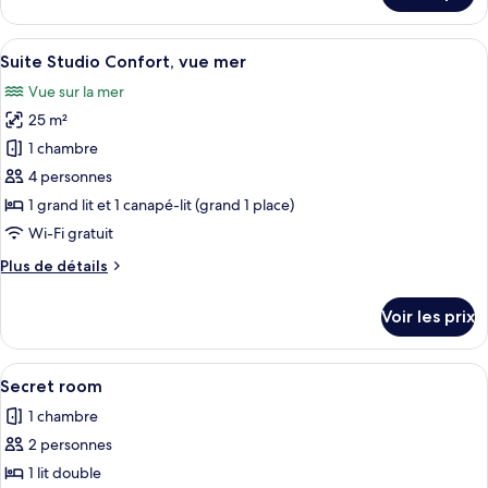
Studio
le
Supérieure,
type
Afficher
Une chambre d’hôtel avec un lit, un b
balcon
4
de
Suite Studio Confort, vue mer
toutes
chambre
Vue sur la mer
Suite
les
Studio
25 m²
photos
Supérieure,
pour
1 chambre
balcon
ce
4 personnes
type
1 grand lit et 1 canapé-lit (grand 1 place)
de
Wi-Fi gratuit
chambre :
Plus
Plus de détails
Suite
de
Studio
détails
Voir les prix
Confort,
sur
le
vue
type
Afficher
Une chambre d’hôtel avec un lit en boi
mer
3
de
Secret room
toutes
chambre
1 chambre
Suite
les
Studio
2 personnes
photos
Confort,
pour
1 lit double
vue