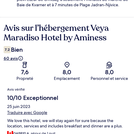
Baie de Kvarner et à 7 minutes de Plage Jadran-Njivice.
Avis sur l’hébergement Veya
Avis
Maradiso Hotel by Aminess
Bien
7,2
60 avis
7,6
8,0
8,0
Propreté
Emplacement
Personnel et service
Avis
Avis vérifié
10/10 Exceptionnel
25 juin 2023
Traduire avec Google
We love this hotel, we will stay again for sure because the
location, services and includes breakfast and dinner are a plus.
GABRIELA, séjour de 1 nuit