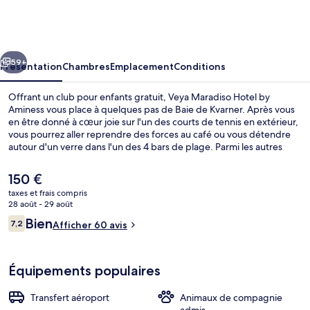
Maradiso
Hotel
by
cédent
Suivant
Aminess
59+
Présentation
Chambres
Emplacement
Conditions
Offrant un club pour enfants gratuit, Veya Maradiso Hotel by
Aminess vous place à quelques pas de Baie de Kvarner. Après vous
en être donné à cœur joie sur l'un des courts de tennis en extérieur,
vous pourrez aller reprendre des forces au café ou vous détendre
autour d'un verre dans l'un des 4 bars de plage. Parmi les autres
petits avantages de cet hébergement figurent un bar / salon, une
terrasse, et un jardin.
Le
150 €
prix
taxes et frais compris
actuel
28 août - 29 août
Bar (sur place)
est
Avis
Bien
7,2
Afficher 60 avis
de
7,2 sur 10
voyageurs
150 €.
Équipements populaires
Transfert aéroport
Animaux de compagnie