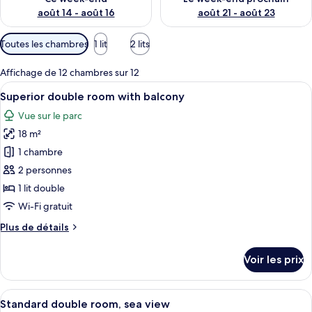
août 14 - août 16
août 21 - août 23
Filtres
Toutes les chambres
1 lit
2 lits
disponibles
pour
Affichage de 12 chambres sur 12
les
Afficher
Une chambre d’hôtel avec une tête de l
12
Superior double room with balcony
chambres
toutes
Vue sur le parc
les
18 m²
photos
pour
1 chambre
ce
2 personnes
type
1 lit double
de
Wi-Fi gratuit
chambre :
Plus
Plus de détails
Superior
de
double
détails
Voir les prix
room
sur
le
with
type
Afficher
Une chambre d’hôtel avec un grand lit,
balcony
3
de
Standard double room, sea view