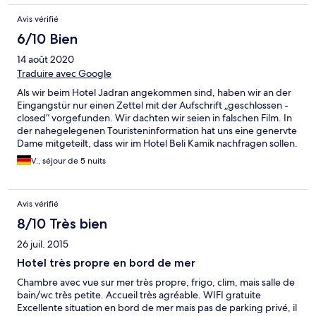
Avis vérifié
6/10 Bien
14 août 2020
Traduire avec Google
Als wir beim Hotel Jadran angekommen sind, haben wir an der
Eingangstür nur einen Zettel mit der Aufschrift „geschlossen -
closed“ vorgefunden. Wir dachten wir seien in falschen Film. In
der nahegelegenen Touristeninformation hat uns eine genervte
Dame mitgeteilt, dass wir im Hotel Beli Kamik nachfragen sollen.
Wir waren in den letzten Tagen offensichtlich nicht die einzigen,
V., séjour de 5 nuits
die nach Informationen suchten. Im Hotel Beli Kamik war unser
Zimmer reserviert, als hätten wir nie woanders gebucht. Wir
bekamen auch keine Erklärung oder Entschuldigung. Es sind
Avis vérifié
sehr viele Kinder im Hotel sowie am Strand. Für Kinder gibt es
viele Angebote, somit ein guter Ort für Familien, aber nicht sehr
8/10 Très bien
passend für Paare und Freunde. Das Personal ist sehr freundlich
26 juil. 2015
und bemüht. Die Zimmer sind sauber.
Hotel très propre en bord de mer
Chambre avec vue sur mer très propre, frigo, clim, mais salle de
bain/wc très petite. Accueil très agréable. WIFI gratuite
Excellente situation en bord de mer mais pas de parking privé, il