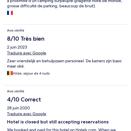
à proximité d'un camping surpeuplé (plagette noire de monde,
grosse difficulté de parking, beaucoup de bruit).
Avis vérifié
8/10 Très bien
2 juin 2023
Traduire avec Google
Zeer vriendelijk en behulpzaam personeel. De kamers zijn basic
maar oké.
Hilde, séjour de 4 nuits
Avis vérifié
4/10 Correct
28 juin 2020
Traduire avec Google
Hotel is closed but still accepting reservations
We booked and paid for this hotel on Hotels.com. When we