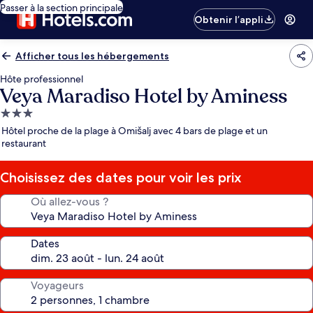
Passer à la section principale
Obtenir l’appli
Afficher tous les hébergements
Hôte professionnel
Veya Maradiso Hotel by Aminess
Hébergement
3.0 étoiles
Hôtel proche de la plage à Omišalj avec 4 bars de plage et un
restaurant
Choisissez des dates pour voir les prix
Où allez-vous ?
Dates
Voyageurs