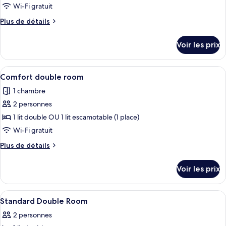
ce
mer
Wi-Fi gratuit
type
Plus
Plus de détails
de
de
chambre :
détails
Voir les prix
sur
Secret
le
room
type
Afficher
Une chambre d’hôtel comprenant un lit
7
de
Comfort double room
toutes
chambre
1 chambre
Secret
les
room
2 personnes
photos
pour
1 lit double OU 1 lit escamotable (1 place)
ce
Wi-Fi gratuit
type
Plus
Plus de détails
de
de
chambre :
détails
Voir les prix
sur
Comfort
le
double
type
Afficher
Minibar, bureau, Wi-Fi gratuit, draps 
room
1
de
Standard Double Room
toutes
chambre
2 personnes
Comfort
les