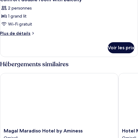
2 personnes
1 grand lit
Wi-Fi gratuit
Plus
Plus de détails
de
détails
Voir les prix
sur
le
type
Hébergements similaires
de
chambre
Magal Maradiso Hotel by Aminess
Hotel Mi
Comfort
double
room
with
balcony
Magal
Hotel
Magal Maradiso Hotel by Aminess
Hotel 
Maradiso
Miramar
Omisalj
Omisalj