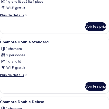
pour
1 grand lit et 2 lits 1 place
ce
Wi-Fi gratuit
type
Plus
Plus de détails
de
de
chambre :
détails
Voir les prix
sur
Chambre
le
Deluxe
type
Afficher
Un lit bien fait, avec une literie blan
4
de
Chambre Double Standard
toutes
chambre
1 chambre
Chambre
les
Deluxe
2 personnes
photos
pour
1 grand lit
ce
Wi-Fi gratuit
type
Plus
Plus de détails
de
de
chambre :
détails
Voir les prix
sur
Chambre
le
Double
type
Afficher
Une chambre d’hôtel comprenant un lit
Standard
4
de
Chambre Double Deluxe
toutes
chambre
1 chambre