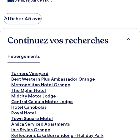
Glenn, séjour de 1 nuit
Afficher 45 avis
Continuez vos recherches
Hébergements
L
Turners Vineyard
i
L
Best Western Plus Ambassador Orange
e
i
L
Metropolitan Hotel Orange
n
e
i
L
The Ophir Hotel
o
n
e
i
L
Midcity Motor Lodge
u
o
n
e
i
L
Central Caleula Motor Lodge
v
u
o
n
e
i
L
Hotel Canobolas
r
v
u
o
n
e
i
L
Royal Hotel
a
r
v
u
o
n
e
i
L
Town Square Motel
n
a
r
v
u
o
n
e
i
L
Amica Serviced Apartments
t
n
a
r
v
u
o
n
e
i
L
Ibis Styles Orange
l
t
n
a
r
v
u
o
n
e
i
L
Reflections Lake Burrendong - Holiday Park