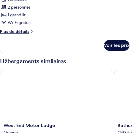
Chambre
les
Double
2 personnes
photos
Standard
pour
1 grand lit
ce
Wi-Fi gratuit
type
Plus
Plus de détails
de
de
chambre :
détails
Voir les prix
sur
Chambre
le
Double
type
Hébergements similaires
Deluxe
de
chambre
West End Motor Lodge
Bathurst
Chambre
Double
Deluxe
West
Bathurst
West End Motor Lodge
Bathur
End
Explorer
Orange
CBD de 