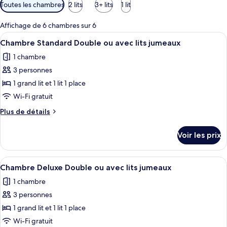
Filtres
Toutes les chambres
2 lits
3+ lits
1 lit
disponibles
pour
Affichage de 6 chambres sur 6
les
Afficher
Un lit bien fait, avec une literie blan
5
Chambre Standard Double ou avec lits jumeaux
chambres
toutes
1 chambre
les
3 personnes
photos
pour
1 grand lit et 1 lit 1 place
ce
Wi-Fi gratuit
type
Plus
Plus de détails
de
de
chambre :
détails
Voir les prix
sur
Chambre
le
Standard
type
Afficher
Une chambre d’hôtel avec deux lits, un
Double
6
de
Chambre Deluxe Double ou avec lits jumeaux
toutes
chambre
ou
1 chambre
Chambre
les
avec
Standard
3 personnes
photos
lits
Double
pour
1 grand lit et 1 lit 1 place
jumeaux
ou
ce
avec
Wi-Fi gratuit