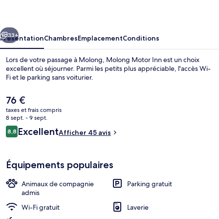
Inn
cédent
Suivant
33+
Présentation
Chambres
Emplacement
Conditions
Lors de votre passage à Molong, Molong Motor Inn est un choix
excellent où séjourner. Parmi les petits plus appréciable, l'accès Wi-
Fi et le parking sans voiturier.
Le
76 €
prix
taxes et frais compris
actuel
8 sept. - 9 sept.
est
Avis
Excellent
8,8
Afficher 45 avis
de
8,8 sur 10
voyageurs
Bureau, espace de travail pour ordina
76 €.
Équipements populaires
Animaux de compagnie
Parking gratuit
admis
Wi-Fi gratuit
Laverie