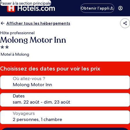
Passer à la section principale
Obtenir l’appli
Afficher tous les hébergements
Hôte professionnel
Molong Motor Inn
Hébergement
2.0 étoiles
Motel à Molong
Choisissez des dates pour voir les prix
Où allez-vous ?
Dates
Voyageurs