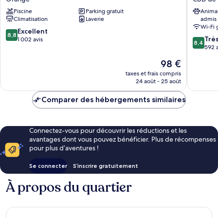
Motor
Motel
Piscine
Parking gratuit
Anima
Lodge
CBD
Climatisation
Laverie
admis
Orange
de
Wi-Fi 
Bathurst
8.8
Excellent
8,8
8.4
Trè
sur
1 002 avis
8,4
sur
592 a
10,
10,
Excellent,
Le
98 €
Très
1 002 avis
nouveau
bien,
taxes et frais compris
prix
24 août - 25 août
592 avis
est
de
Comparer des hébergements similaires
98 €
Connectez-vous pour découvrir les réductions et les
avantages dont vous pouvez bénéficier. Plus de récompenses
pour plus d’aventures !
Se connecter
S’inscrire gratuitement
À propos du quartier