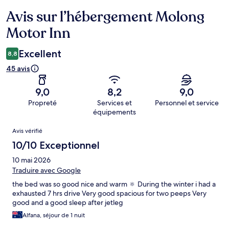
Avis sur l’hébergement Molong
Avis
Motor Inn
Excellent
8,8
45 avis
9,0
8,2
9,0
Propreté
Services et
Personnel et service
équipements
Avis
Avis vérifié
10/10 Exceptionnel
10 mai 2026
Traduire avec Google
the bed was so good nice and warm 🔅 During the winter i had a
exhausted 7 hrs drive Very good spacious for two peeps Very
good and a good sleep after jetleg
Alfana, séjour de 1 nuit