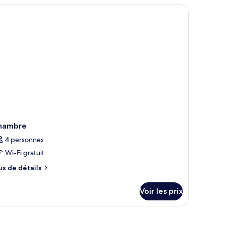
une lampe.
hambre
4 personnes
Wi-Fi gratuit
us
us de détails
e
tails
Voir les prix
r
pe
e