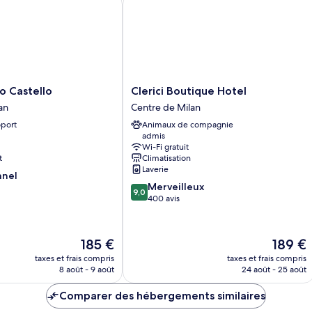
Clerici
o Castello
Clerici Boutique Hotel
Boutique
an
Centre de Milan
Hotel
oport
Animaux de compagnie
Centre
admis
de
Wi-Fi gratuit
Milan
t
Climatisation
Laverie
nnel
9.0
Merveilleux
9,0
sur
400 avis
10,
Merveilleux,
400 avis
Le
Le
185 €
189 €
nouveau
nouveau
taxes et frais compris
taxes et frais compris
prix
prix
8 août - 9 août
24 août - 25 août
est
est
de
de
Comparer des hébergements similaires
185 €
189 €