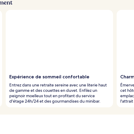
ement
Expérience de sommeil confortable
Charm
Entrez dans une retraite sereine avec une literie haut
Émervei
de gamme et des couettes en duvet. Enfilez un
cet hôt
peignoir moelleux tout en profitant du service
emplace
d'étage 24h/24 et des gourmandises du minibar.
l'attrai