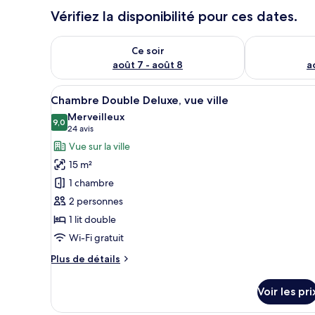
Vérifiez la disponibilité pour ces dates.
Vérifier la disponibilité pour ce soir août 7 - août 8
Vérifier la di
Ce soir
août 7 - août 8
a
Afficher
Une chambre moderne avec un m
13
Chambre Double Deluxe, vue ville
toutes
Merveilleux
les
9,0
9,0 sur 10
(24 avis)
24 avis
photos
Vue sur la ville
pour
15 m²
ce
1 chambre
type
2 personnes
de
1 lit double
chambre :
Chambre
Wi-Fi gratuit
Double
Plus
Plus de détails
Deluxe,
de
détails
vue
Voir les pri
sur
ville
le