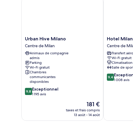
Urban
Hotel
Urban Hive Milano
Hotel Milan
Hive
Milano
Centre de Milan
Centre de Mil
Milano
Castello
Animaux de compagnie
Transfert aér
Centre
Centre
admis
Wi-Fi gratuit
de
de
Parking
Climatisation
Milan
Milan
Wi-Fi gratuit
Salle de spor
Chambres
9.4
Exceptio
communicantes
9,4
sur
1 008 avis
disponibles
10,
9.8
Exceptionnel
Exceptionnel,
9,8
sur
1 195 avis
1 008 avis
10,
Le
181 €
Exceptionnel,
nouveau
1 195 avis
taxes et frais compris
prix
13 août - 14 août
est
de
181 €