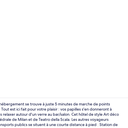
Bar lounge
'hébergement se trouve à juste 5 minutes de marche de points
ut est ici fait pour votre plaisir : vos papilles s'en donneront à
 relaxer autour d'un verre au bar/salon. Cet hôtel de style Art déco
Suite | Liter
drale de Milan et de Teatro della Scala. Les autres voyageurs
sports publics se situent à une courte distance à pied : Station de