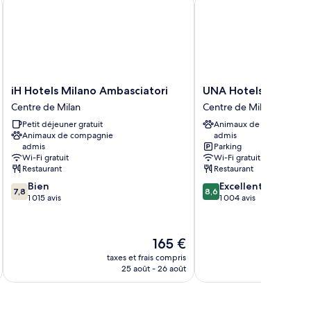
iH
UNA
iH Hotels Milano Ambasciatori
UNA Hotels Cusani M
Hotels
Hotels
Centre de Milan
Centre de Milan
Milano
Cusani
Petit déjeuner gratuit
Animaux de compagnie
Ambasciatori
Milano
Animaux de compagnie
admis
Centre
Centre
admis
Parking
de
de
Wi-Fi gratuit
Wi-Fi gratuit
Milan
Milan
Restaurant
Restaurant
7.8
8.6
Bien
Excellent
7,8
8,6
sur
sur
1 015 avis
1 004 avis
10,
10,
Bien,
Excellent,
1 015 avis
1 004 avis
Le
165 €
nouveau
taxes et frais compris
tax
prix
25 août - 26 août
est
de
165 €