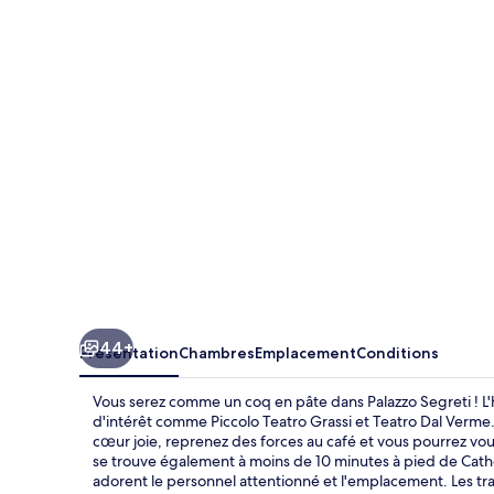
Segreti
44+
Présentation
Chambres
Emplacement
Conditions
Vous serez comme un coq en pâte dans Palazzo Segreti ! L
d'intérêt comme Piccolo Teatro Grassi et Teatro Dal Verme. To
cœur joie, reprenez des forces au café et vous pourrez vous
se trouve également à moins de 10 minutes à pied de Cathé
adorent le personnel attentionné et l'emplacement. Les tran