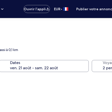
•
s
Ouvrir l’appli
EUR
Publier votre annon
ssi à 0,1 km
Dates
Voya