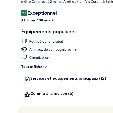
métro Cairoli est à 2 min et Arrêt de tram Via Cusani, à 3 mi
Avis
Exceptionnel
9,4
9,4 sur 10
voyageurs
Afficher 439 avis
Façade de l’
Équipements populaires
Petit déjeuner gratuit
Animaux de compagnie admis
Climatisation
Tout afficher
Services et équipements principaux
(12)
Comme à la maison
(6)