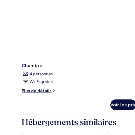
double
(Design)
Chambre
4 personnes
Wi-Fi gratuit
Plus
Plus de détails
de
détails
Voir les pri
sur
le
type
Hébergements similaires
de
chambre
Chambre
Urban Hive Milano
Hotel Milano 