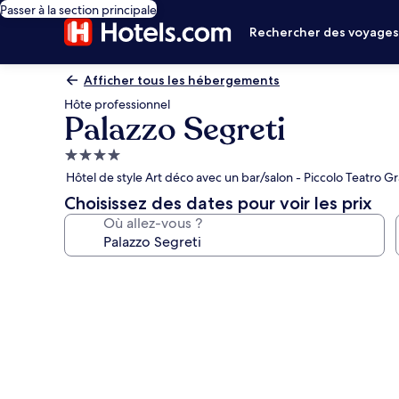
Passer à la section principale
Rechercher des voyage
Afficher tous les hébergements
Hôte professionnel
Palazzo Segreti
Hébergement
4.0 étoiles
Hôtel de style Art déco avec un bar/salon - Piccolo Teatro Gra
Choisissez des dates pour voir les prix
Où allez-vous ?
Galerie
photos
de
l’hébergement
Palazzo