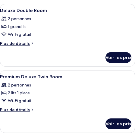
Exécutive
type
Afficher
Minibar, coffres-forts dans les chambr
(Sanouva)
13
de
Deluxe Double Room
toutes
chambre
2 personnes
Chambre
les
Exécutive
1 grand lit
photos
(Sanouva)
pour
Wi-Fi gratuit
ce
Plus
Plus de détails
type
de
détails
de
Voir les prix
sur
chambre :
le
Deluxe
type
Afficher
Minibar, coffres-forts dans les chambr
9
Double
de
Premium Deluxe Twin Room
toutes
chambre
Room
2 personnes
Deluxe
les
Double
2 lits 1 place
photos
Room
pour
Wi-Fi gratuit
ce
Plus
Plus de détails
type
de
détails
de
Voir les prix
sur
chambre :
le