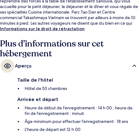
reprendre des forces à la table de l'établissement Sanouva, qui vous
accueille pour le petit déjeuner, le déjeuner et le dîner et vous régale de
ses spécialités Cuisine internationale. Parc Tao Dan et Centre
commercial Takashimaya Vietnam se trouvent par ailleurs à moins de 10
minutes à pied. Les autres voyageurs ne disent que du bien en ce qui
concerne le personnel attentionné. L'hébergement se situe à une très
Informations sur le droit de rétractation
courte distance à pied des transports publics : Station de métro Ben
Thanh se trouve à 5 min et Station de métro Opera House, à 10 min.
Plus d’informations sur cet
hébergement
Aperçu
Taille de l'hôtel
Hôtel de 53 chambres
Arrivée et départ
Heure de début de l'enregistrement : 14 h 00 ; heure de
fin de l'enregistrement : minuit.
Âge minimum pour effectuer l'enregistrement : 18 ans
L'heure de départ est 12 h 00