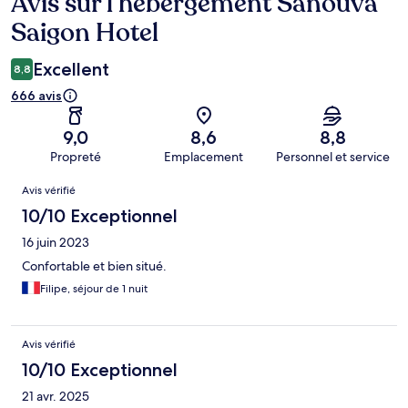
Avis sur l’hébergement Sanouva
Avis
Saigon Hotel
Excellent
8,8
666 avis
9,0
8,6
8,8
Propreté
Emplacement
Personnel et service
Avis
Avis vérifié
10/10 Exceptionnel
16 juin 2023
Confortable et bien situé.
Filipe, séjour de 1 nuit
Avis vérifié
10/10 Exceptionnel
21 avr. 2025