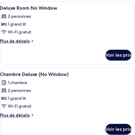
Premium
type
Afficher
Une chambre à coucher avec un lit, un
5
Deluxe
de
Deluxe Room No Window
toutes
chambre
Twin
2 personnes
Premium
les
Room
Deluxe
1 grand lit
photos
Twin
pour
Wi-Fi gratuit
Room
ce
Plus
Plus de détails
type
de
détails
de
Voir les prix
sur
chambre :
le
Deluxe
type
Afficher
Une chambre d’hôtel avec un grand lit
2
Room
de
Chambre Deluxe (No Window)
toutes
chambre
No
1 chambre
Deluxe
les
Window
Room
2 personnes
photos
No
pour
1 grand lit
Window
ce
Wi-Fi gratuit
type
Plus
Plus de détails
de
de
chambre :
détails
Voir les prix
sur
Chambre