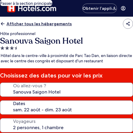
Passer à la section principale
Obtenir l’appli
Afficher tous les hébergements
Hôte professionnel
Sanouva Saigon Hotel
Hébergement
3.5 étoiles
Hôtel dans le centre-ville à proximité de Parc Tao Dan, en liaison directe
avec le centre des congrès et disposant d'un restaurant
Choisissez des dates pour voir les prix
Où allez-vous ?
Dates
Voyageurs