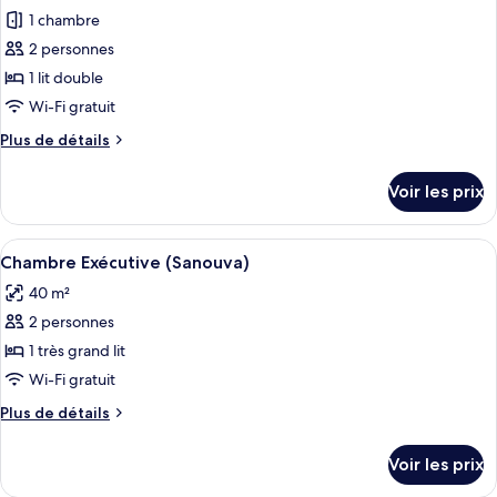
Deluxe
1 chambre
photos
Double
pour
2 personnes
ce
1 lit double
type
Wi-Fi gratuit
de
Plus
Plus de détails
chambre :
de
Chambre
détails
Voir les prix
sur
Double
le
Deluxe
type
Afficher
Une chambre à coucher avec un grand li
12
de
Chambre Exécutive (Sanouva)
toutes
chambre
40 m²
Chambre
les
Double
2 personnes
photos
Deluxe
pour
1 très grand lit
ce
Wi-Fi gratuit
type
Plus
Plus de détails
de
de
chambre :
détails
Voir les prix
sur
Chambre
le