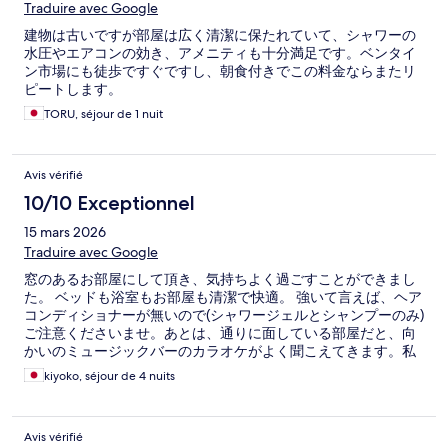
Traduire avec Google
建物は古いですが部屋は広く清潔に保たれていて、シャワーの
水圧やエアコンの効き、アメニティも十分満足です。ベンタイ
ン市場にも徒歩ですぐですし、朝食付きでこの料金ならまたリ
ピートします。
TORU, séjour de 1 nuit
Avis vérifié
10/10 Exceptionnel
15 mars 2026
Traduire avec Google
窓のあるお部屋にして頂き、気持ちよく過ごすことができまし
た。 ベッドも浴室もお部屋も清潔で快適。 強いて言えば、ヘア
コンディショナーが無いので(シャワージェルとシャンプーのみ)
ご注意くださいませ。あとは、通りに面している部屋だと、向
かいのミュージックバーのカラオケがよく聞こえてきます。私
は気にならずに眠ってしまいましたが。 独り旅で快適に過ごせ
kiyoko, séjour de 4 nuits
ました。
Avis vérifié