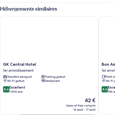
le
Deluxe
type
Hébergements similaires
(No
de
chambre
Window)
GK Central Hotel
Bon Ami 
Chambre
Deluxe
(No
Window)
GK
Bon
GK Central Hotel
Bon Am
Central
Ami
1er arrondissement
1er arr
Hotel
Hotel
Transfert aéroport
Parking gratuit
Petit 
1er
-
Wi-Fi gratuit
Restaurant
Wi-Fi 
arrondissement
Thiên
Xuân
8.6
8.6
Excellent
Exce
8,6
8,6
1er
sur
sur
1 004 avis
746 a
arrondi
10,
10,
Le
42 €
Excellent,
Excellen
nouveau
1 004 avis
746 avis
taxes et frais compris
prix
16 août - 17 août
est