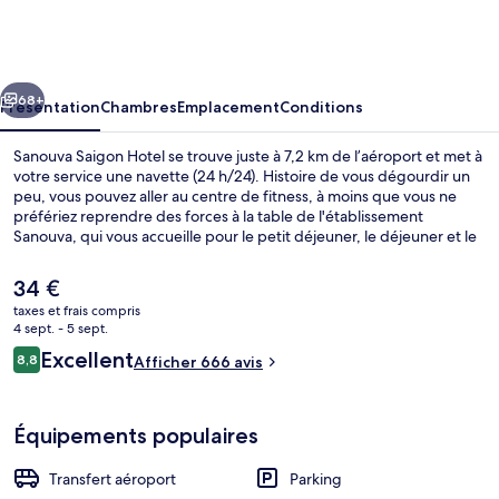
Saigon
Hotel
cédent
Suivant
68+
Présentation
Chambres
Emplacement
Conditions
Sanouva Saigon Hotel se trouve juste à 7,2 km de l’aéroport et met à
votre service une navette (24 h/24). Histoire de vous dégourdir un
peu, vous pouvez aller au centre de fitness, à moins que vous ne
préfériez reprendre des forces à la table de l'établissement
Sanouva, qui vous accueille pour le petit déjeuner, le déjeuner et le
dîner et vous régale de ses spécialités Cuisine internationale. Parc
Tao Dan et Centre commercial Takashimaya Vietnam se trouvent par
Le
34 €
ailleurs à moins de 10 minutes à pied. Les autres voyageurs ne disent
prix
taxes et frais compris
que du bien en ce qui concerne le personnel attentionné.
actuel
4 sept. - 5 sept.
L'hébergement se situe à une très courte distance à pied des
Petit déjeuner, déjeuner et dîner servis
est
Avis
transports publics : Station de métro Ben Thanh se trouve à 5 min et
Excellent
8,8
Afficher 666 avis
de
8,8 sur 10
Station de métro Opera House, à 10 min.
voyageurs
34 €.
Équipements populaires
Transfert aéroport
Parking