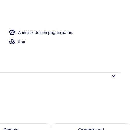
ieure (ouverte en saison)
Animaux de compagnie admis
Spa
sponibilité pour demain août 7 - août 8
Vérifier la disponibilité pour ce week
Demain
Ce week-end