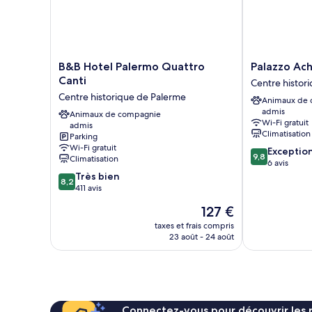
B&B
Palazzo
B&B Hotel Palermo Quattro
Palazzo Ac
Hotel
Achates
Canti
Centre histor
Palermo
Centre
Centre historique de Palerme
Animaux de
Quattro
historique
admis
Canti
Animaux de compagnie
de
Wi-Fi gratuit
admis
Centre
Palerme
Climatisation
Parking
historique
Wi-Fi gratuit
9.8
Exceptio
de
9,8
Climatisation
sur
6 avis
Palerme
8.2
10,
Très bien
8,2
sur
Exceptionnel,
411 avis
10,
6 avis
Le
127 €
Très
nouveau
bien,
taxes et frais compris
prix
23 août - 24 août
411 avis
est
de
127 €
Connectez-vous pour découvrir les 