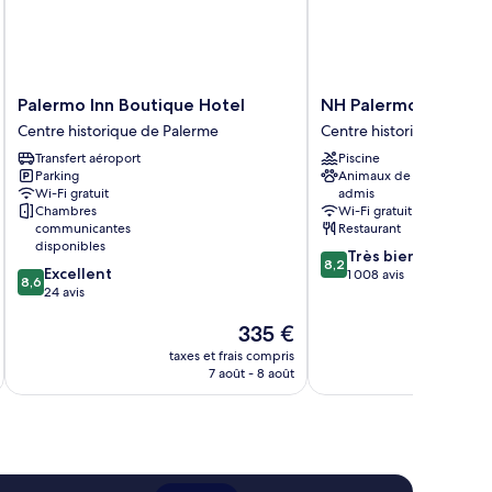
le
Palermo
NH
Palermo Inn Boutique Hotel
NH Palermo
Inn
Palermo
Centre historique de Palerme
Centre historique de Pa
Boutique
Centre
Transfert aéroport
Piscine
Hotel
historique
Parking
Animaux de compagnie
Centre
de
Wi-Fi gratuit
admis
historique
Palerme
Chambres
Wi-Fi gratuit
de
communicantes
Restaurant
Palerme
disponibles
8.2
Très bien
8,2
8.6
Excellent
sur
1 008 avis
8,6
sur
24 avis
10,
10,
Très
Le
335 €
Excellent,
bien,
nouveau
24 avis
1 008 avis
taxes et frais compris
tax
prix
7 août - 8 août
est
de
335 €