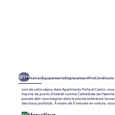
di
Castro
21+
Présentation
Équipements
Emplacement
Prix
Conditions
Lors de votre séjour dans Apartments Porta di Castro, vou
marche de points d'intérêt comme Cathédrale de Palerme 
pouvez aller vous baigner dans la piscine extérieure (ouve
des tissus profonds. À moins de 5 minutes en voiture, vou
Avis
Merveilleux
9,0