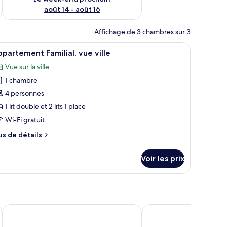
août 14 - août 16
Affichage de 3 chambres sur 3
bureau, une chaise, une télévision et un escalier.
fficher
Un balcon offrant une vue sur la ville et les 
9
partement Familial, vue ville
outes
Vue sur la ville
s
1 chambre
hotos
our
4 personnes
e
1 lit double et 2 lits 1 place
ype
Wi-Fi gratuit
e
us
us de détails
hambre :
e
ppartement
tails
Voir les prix
r
milial,
ue
pe
lle
e
hambre
partement
Palermo Inn Boutique Hotel
NH Palermo
milial,
e