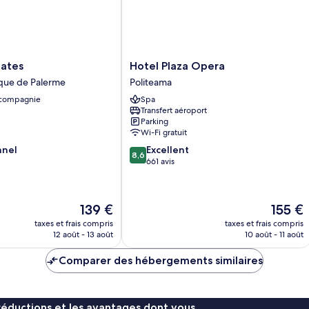
vil
Hotel
hates
Hotel Plaza Opera
Plaza
ique de Palerme
Politeama
Opera
 compagnie
Spa
Politeama
Transfert aéroport
Parking
Wi-Fi gratuit
8.6
nnel
Excellent
8,6
sur
661 avis
10,
Excellent,
661 avis
Le
Le
139 €
155 €
nouveau
nouveau
taxes et frais compris
taxes et frais compris
prix
prix
12 août - 13 août
10 août - 11 août
est
est
de
de
Comparer des hébergements similaires
139 €
155 €
réductions et les avantages dont vous