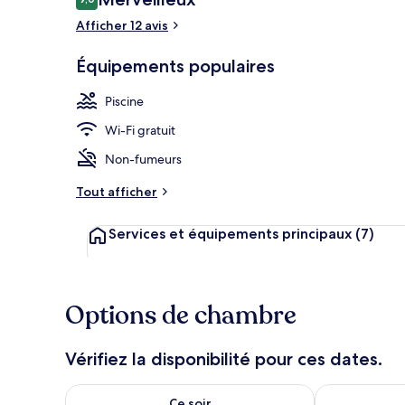
9,0 sur 10
voyageurs
Afficher 12 avis
Piscine extér
Équipements populaires
Piscine
Wi-Fi gratuit
Non-fumeurs
Tout afficher
Services et équipements principaux
(7)
Options de chambre
Vérifiez la disponibilité pour ces dates.
Vérifier la disponibilité pour ce soir août 6 - août 7
Vérifier la di
Ce soir