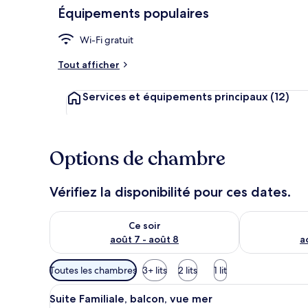
Équipements populaires
Wi-Fi gratuit
Chambre Doub
Tout afficher
Services et équipements principaux
(12)
Options de chambre
Vérifiez la disponibilité pour ces dates.
Vérifier la disponibilité pour ce soir août 7 - août 8
Vérifier la di
Ce soir
août 7 - août 8
a
Filtres
Toutes les chambres
3+ lits
2 lits
1 lit
disponibles
Afficher
Une chambre à coucher avec un l
pour
2
Suite Familiale, balcon, vue mer
toutes