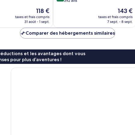
sur
392 avis
10,
Le
Le
118 €
143 €
Exceptionnel,
nouveau
nouveau
392 avis
taxes et frais compris
taxes et frais compris
prix
prix
31 août - 1 sept.
7 sept. - 8 sept.
est
est
de
de
Comparer des hébergements similaires
118 €
143 €
réductions et les avantages dont vous
ses pour plus d’aventures !