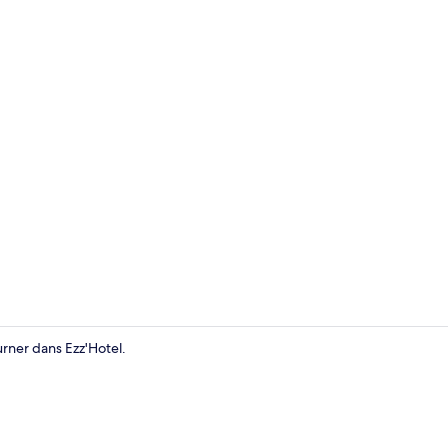
Restauratio
urner dans Ezz'Hotel.
Wi-Fi gratui