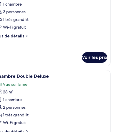
1 chambre
s
3 personnes
hotos
our
1 très grand lit
e
Wi-Fi gratuit
ype
us
us de détails
e
e
hambre :
tails
r
hambre
Voir les prix
ouble,
pe
alcon
e
n lit recouvert d’une courtepointe, un plafond en bois et une vue sur le jar
fficher
Une chambre à coucher comprenant un lit, un 
hambre
1
hambre Double Deluxe
hambre
outes
uble,
Vue sur la mer
s
lcon
28 m²
hotos
our
1 chambre
e
2 personnes
ype
1 très grand lit
e
Wi-Fi gratuit
hambre :
us
us de détails