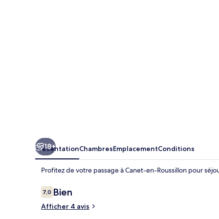
18+
Présentation
Chambres
Emplacement
Conditions
Profitez de votre passage à Canet-en-Roussillon pour séjo
Avis
Bien
7,0
7,0 sur 10
voyageurs
Afficher 4 avis