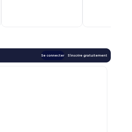
10,
10,
Excellent,
Excellent,
78 avis
100 avis
tax
Se connecter
S’inscrire gratuitement