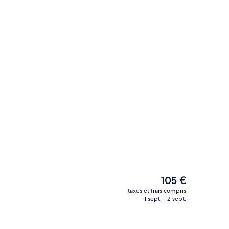
n
Salle de bain
Le
105 €
prix
taxes et frais compris
actuel
1 sept. - 2 sept.
t
Extérieur
est
de
105 €.