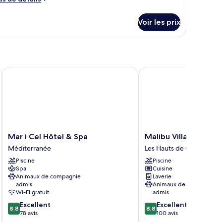
hambre
e
ouble
tails
Voir les prix
eluxe
r
pe
e
hambre
hambre
Mar i Cel Hôtel & Spa
Malibu Village
uble
luxe
Mar
Malibu
Mar i Cel Hôtel & Spa
Malibu Village
i
Village
Méditerranée
Les Hauts de Canet
Cel
Les
Piscine
Piscine
Hôtel
Hauts
Spa
Cuisine
&
de
Animaux de compagnie
Laverie
Spa
Canet
admis
Animaux de compagnie
Méditerranée
Wi-Fi gratuit
admis
8.8
8.8
Excellent
Excellent
8,8
8,8
sur
sur
78 avis
100 avis