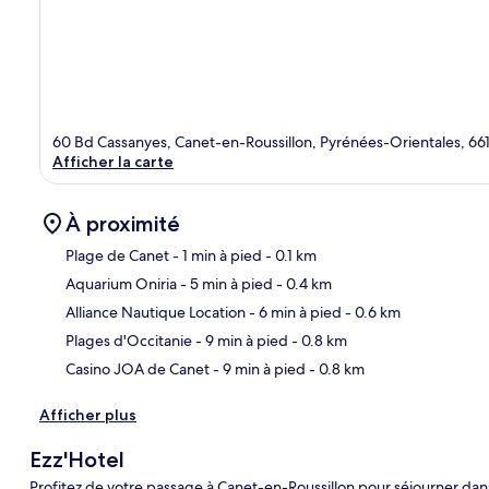
60 Bd Cassanyes, Canet-en-Roussillon, Pyrénées-Orientales, 66
Afficher la carte
À proximité
Plage de Canet
- 1 min à pied
- 0.1 km
Aquarium Oniria
- 5 min à pied
- 0.4 km
Car
Alliance Nautique Location
- 6 min à pied
- 0.6 km
Plages d'Occitanie
- 9 min à pied
- 0.8 km
Casino JOA de Canet
- 9 min à pied
- 0.8 km
Afficher plus
Ezz'Hotel
Profitez de votre passage à Canet-en-Roussillon pour séjourner dans