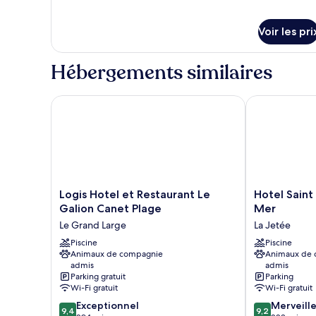
Chambre
détails
sur
Familiale,
le
Voir les pri
balcon,
type
vue
de
Hébergements similaires
mer
chambre
Chambre
Familiale,
Logis Hotel et Restaurant Le Galion Canet Plage
Hotel Saint G
balcon,
vue
mer
Logis
Hotel
Logis Hotel et Restaurant Le
Hotel Saint
Hotel
Saint
Galion Canet Plage
Mer
et
Georges,
Le Grand Large
La Jetée
Restaurant
Face
Le
Piscine
à
Piscine
Animaux de compagnie
Animaux de
Galion
la
admis
admis
Canet
Mer
Parking gratuit
Parking
Plage
La
Wi-Fi gratuit
Wi-Fi gratuit
Le
Jetée
9.4
9.2
Exceptionnel
Merveill
Grand
9,4
9,2