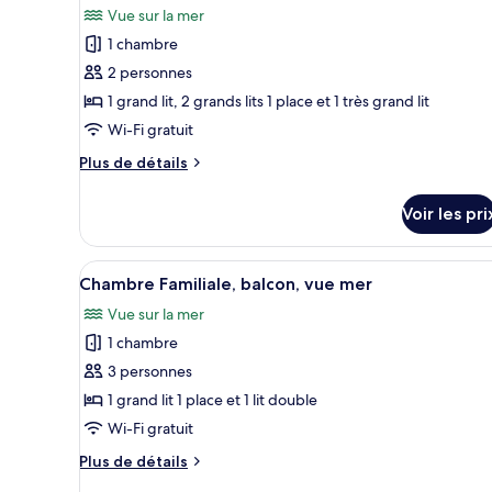
les
Vue sur la mer
les
chambres
1 chambre
photos
pour
2 personnes
ce
1 grand lit, 2 grands lits 1 place et 1 très grand lit
type
Wi-Fi gratuit
de
Plus
Plus de détails
chambre :
de
Suite
détails
Voir les pri
sur
Familiale,
le
balcon,
type
Afficher
Une chambre avec deux lits, u
vue
1
de
Chambre Familiale, balcon, vue mer
toutes
mer
chambre
Vue sur la mer
Suite
les
Familiale,
1 chambre
photos
balcon,
pour
3 personnes
vue
ce
mer
1 grand lit 1 place et 1 lit double
type
Wi-Fi gratuit
de
Plus
Plus de détails
chambre :
de