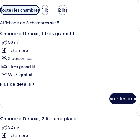
Filtres
Toutes les chambres
1 lit
2 lits
disponibles
pour
Affichage de 5 chambres sur 5
les
Afficher
Une chambre d’hôtel moderne équipée d
8
Chambre Deluxe, 1 très grand lit
chambres
toutes
33 m²
les
1 chambre
photos
pour
3 personnes
ce
1 très grand lit
type
Wi-Fi gratuit
de
Plus
Plus de détails
chambre :
de
Chambre
détails
Voir les prix
sur
Deluxe,
le
1
type
Afficher
Une chambre d’hôtel avec deux lits, u
très
7
de
Chambre Deluxe, 2 lits une place
toutes
grand
chambre
32 m²
Chambre
les
lit
Deluxe,
1 chambre
photos
1