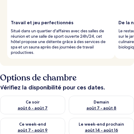
Travail et jeu perfectionnés
De la n
Situé dans un quartier d'affaires avec des salles de
Le resta
réunion et une salle de sport ouverte 24h/24, cet
sur le j
hôtel propose une détente grâce à des services de
culinair
spa et un sauna après des journées de travail
biologiq
productives.
Options de chambre
Vérifiez la disponibilité pour ces dates.
Vérifier la disponibilité pour ce soir août 6 - août 7
Vérifier la disponibilité pour 
Ce soir
Demain
août 6 - août 7
août 7 - août 8
Vérifier la disponibilité pour ce week-end août 7 - août 9
Vérifier la disponibilité pour 
Ce week-end
Le week-end prochain
août 7 - août 9
août 14 - août 16