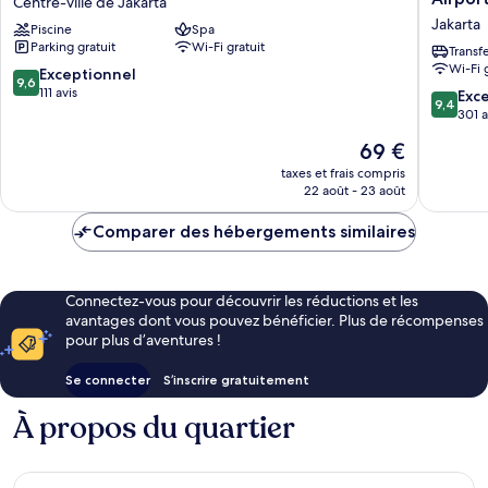
Centre-ville de Jakarta
(Pullman
Jakarta
Marriott
view)
Suite
Jakarta
Piscine
Spa
City
Jakarta
-
Parking gratuit
Wi-Fi gratuit
Centre
Soekarn
Transf
Central
Wi-Fi 
Centre-
Hatta
9.6
Exceptionnel
Park
9,6
ville
Airport
sur
111 avis
9.4
Exc
view)
9,4
de
Jakarta
10,
sur
301 a
Jakarta
Exceptionnel,
10,
Le
69 €
111 avis
Exceptio
nouveau
301 avis
taxes et frais compris
prix
22 août - 23 août
est
de
Comparer des hébergements similaires
69 €
Connectez-vous pour découvrir les réductions et les
avantages dont vous pouvez bénéficier. Plus de récompenses
pour plus d’aventures !
Se connecter
S’inscrire gratuitement
À propos du quartier