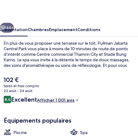
Jakarta
Central
Park
cédent
Suivant
140+
Présentation
Chambres
Emplacement
Conditions
En plus de vous proposer une terrasse sur le toit, Pullman Jakarta
Central Park vous place à moins de 10 minutes de route de points
d'intérêt comme Centre commercial Thamrin City et Stade Bung
Karno. Le spa vous invite à la détente le temps de doux massages,
des soins d'aromathérapie ou soins de réflexologie. Et pour vous
rassasier, des spécialités Cuisine internationale vous sont servies à
l'établissement Collage All Day Dining, qui est ouvert à l'heure du
Le
102 €
petit déjeuner, du déjeuner et du dîner. Cet hôtel de luxe abrite en
prix
taxes et frais compris
outre une piscine extérieure, un bar / salon et une salle de fitness
actuel
23 août - 24 août
ouverte 24 h/24. Les autres voyageurs adorent le personnel
Extérieur
est
Avis
attentionné et la proximité avec de nombreux magasins.
Excellent
8,6
Afficher 1 001 avis
de
8,6 sur 10
voyageurs
102 €.
Équipements populaires
Piscine
Spa