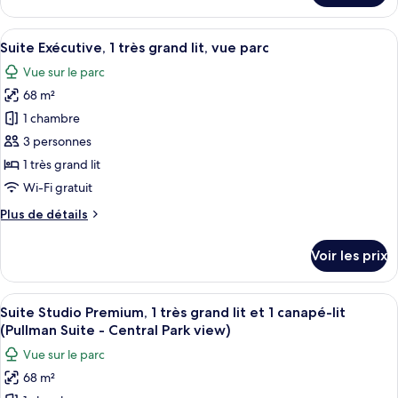
le
très
type
Afficher
Une chambre d’hôtel moderne équipée d
grand
14
de
Suite Exécutive, 1 très grand lit, vue parc
toutes
lit,
chambre
Vue sur le parc
Chambre
les
vue
Deluxe,
68 m²
photos
parc
1
pour
1 chambre
très
ce
grand
3 personnes
lit,
type
1 très grand lit
vue
de
Wi-Fi gratuit
parc
chambre :
Plus
Plus de détails
Suite
de
Exécutive,
détails
Voir les prix
1
sur
le
très
type
Afficher
Une chambre d’hôtel moderne dotée d’u
grand
16
de
Suite Studio Premium, 1 très grand lit et 1 canapé-lit
toutes
lit,
chambre
(Pullman Suite - Central Park view)
Suite
les
vue
Vue sur le parc
Exécutive,
photos
parc
1
68 m²
pour
très