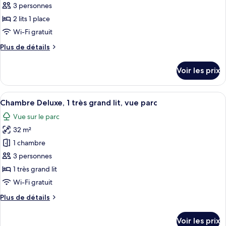
pour
3 personnes
très
ce
grand
2 lits 1 place
lit
type
Wi-Fi gratuit
de
Plus
Plus de détails
chambre :
de
Chambre
détails
Voir les prix
sur
Deluxe,
le
2
type
Afficher
Une chambre d’hôtel dotée d’une grande
lits
8
de
Chambre Deluxe, 1 très grand lit, vue parc
toutes
une
chambre
Vue sur le parc
Chambre
les
place
Deluxe,
32 m²
photos
2
pour
1 chambre
lits
ce
une
3 personnes
place
type
1 très grand lit
de
Wi-Fi gratuit
chambre :
Plus
Plus de détails
Chambre
de
Deluxe,
détails
Voir les prix
1
sur