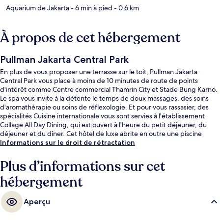
Aquarium de Jakarta
- 6 min à pied
- 0.6 km
À propos de cet hébergement
Pullman Jakarta Central Park
En plus de vous proposer une terrasse sur le toit, Pullman Jakarta
Central Park vous place à moins de 10 minutes de route de points
d'intérêt comme Centre commercial Thamrin City et Stade Bung Karno.
Le spa vous invite à la détente le temps de doux massages, des soins
d'aromathérapie ou soins de réflexologie. Et pour vous rassasier, des
spécialités Cuisine internationale vous sont servies à l'établissement
Collage All Day Dining, qui est ouvert à l'heure du petit déjeuner, du
déjeuner et du dîner. Cet hôtel de luxe abrite en outre une piscine
extérieure, un bar / salon et une salle de fitness ouverte 24 h/24. Les
Informations sur le droit de rétractation
autres voyageurs adorent le personnel attentionné et la proximité avec
de nombreux magasins.
Plus d’informations sur cet
hébergement
Aperçu