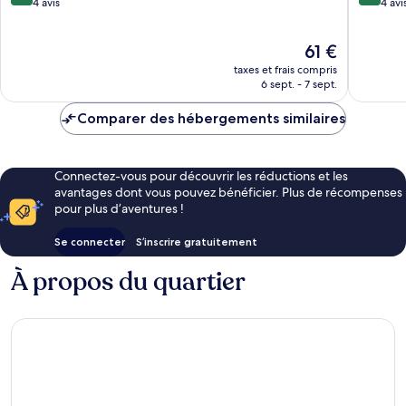
sur
sur
4 avis
and-
4 avi
10,
10,
Chamm
Merveilleux,
Très
Le
61 €
4 avis
bien,
nouveau
4 avis
taxes et frais compris
prix
6 sept. - 7 sept.
est
de
Comparer des hébergements similaires
61 €
Connectez-vous pour découvrir les réductions et les
avantages dont vous pouvez bénéficier. Plus de récompenses
pour plus d’aventures !
Se connecter
S’inscrire gratuitement
À propos du quartier