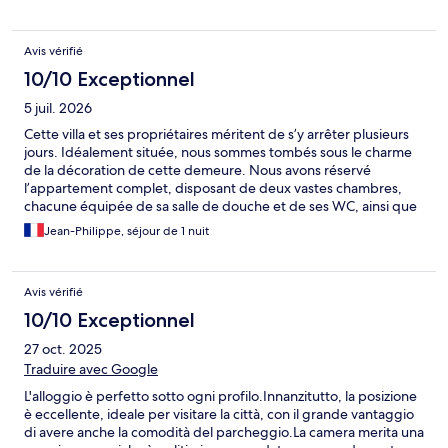
Avis vérifié
10/10 Exceptionnel
5 juil. 2026
Cette villa et ses propriétaires méritent de s’y arrêter plusieurs
jours. Idéalement située, nous sommes tombés sous le charme
de la décoration de cette demeure. Nous avons réservé
l’appartement complet, disposant de deux vastes chambres,
chacune équipée de sa salle de douche et de ses WC, ainsi que
d’un canapé-lit dans le séjour, doté d’un véritable matelas. Nous
Jean-Philippe, séjour de 1 nuit
étions cinq et avons passé une très bonne nuit grâce à une
literie de qualité. Au réveil, un petit-déjeuner gargantuesque
nous attendait. Quel régal ! Un grand merci à Céline et Julien
Avis vérifié
pour leur adorable accueil.
10/10 Exceptionnel
27 oct. 2025
Traduire avec Google
​L'alloggio è perfetto sotto ogni profilo. ​Innanzitutto, la posizione
è eccellente, ideale per visitare la città, con il grande vantaggio
di avere anche la comodità del parcheggio. ​La camera merita una