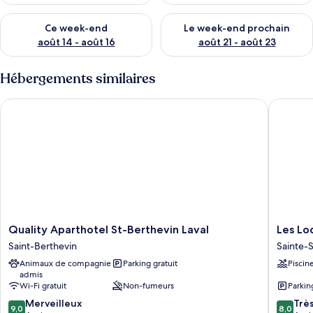
Vérifier la disponibilité pour ce week-end août 14 - août 16
Vérifier la disponibilité pour
Ce week-end
Le week-end prochain
août 14 - août 16
août 21 - août 23
Hébergements similaires
Quality Aparthotel St-Berthevin Laval
Les Lodg
Quality
Les
Quality Aparthotel St-Berthevin Laval
Les Lo
Aparthotel
Lodges
Saint-Berthevin
Sainte
St-
de
Animaux de compagnie
Parking gratuit
Piscin
Berthevin
Sainte-
admis
Laval
Suzanne
Wi-Fi gratuit
Non-fumeurs
Parkin
Saint-
Sainte-
9.0
8.0
Berthevin
Merveilleux
Suzanne
Trè
9,0
8,0