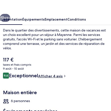
cédent
Suivant
49+
Présentation
Équipements
Emplacement
Conditions
Dans le quartier des divertissements, cette maison de vacances est
un choix excellent pour un séjour à Mayenne. Parmi les services
gratuits, l'accès Wi-Fi et le parking sans voiturier. L'hébergement
comprend une terrasse, un jardin et des services de réparation de
vélos.
Le
117 €
prix
taxes et frais compris
actuel
9 août - 10 août
Réception
est
Avis
Exceptionnel
9,6
Afficher 4 avis
de
9,6 sur 10
voyageurs
117 €.
Maison entière
6 personnes