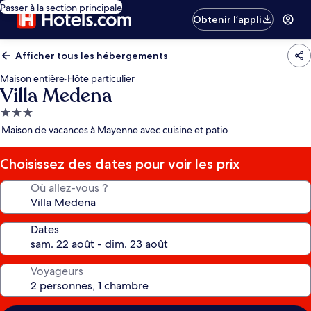
Passer à la section principale
Obtenir l’appli
Afficher tous les hébergements
Maison entière
·
Hôte particulier
Villa Medena
Hébergement
3.0 étoiles
Maison de vacances à Mayenne avec cuisine et patio
Choisissez des dates pour voir les prix
Où allez-vous ?
Dates
Voyageurs