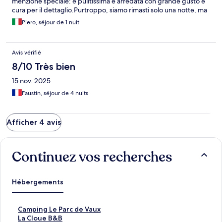
menzione speciale: è pulitissima e arredata con grande gusto e
cura per il dettaglio. ​Purtroppo, siamo rimasti solo una notte, ma
è un alloggio che consigliamo caldamente anche per un
Piero, séjour de 1 nuit
soggiorno più lungo!
Avis vérifié
8/10 Très bien
15 nov. 2025
Faustin, séjour de 4 nuits
Afficher 4 avis
Continuez vos recherches
Hébergements
L
Camping Le Parc de Vaux
i
L
La Cloue B&B