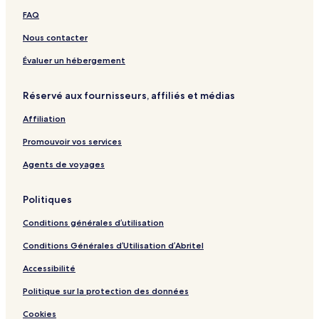
L
r
a
n
FAQ
a
m
n
s
i
o
t
u
Nous contacter
t
r
C
n
r
l
Évaluer un hébergement
o
i
i
e
Réservé aux fournisseurs, affiliés et médias
x
u
V
i
Affiliation
e
n
r
s
Promouvoir vos services
t
o
e
l
Agents de voyages
i
t
Politiques
e
Conditions générales d’utilisation
Conditions Générales d’Utilisation d’Abritel
Accessibilité
Politique sur la protection des données
Cookies