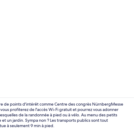
Salle de réc
iture de points d'intérêt comme Centre des congrès NürnbergMesse
ous profiterez de l'accès Wi-Fi gratuit et pourrez vous adonner
lesquelles de la randonnée à pied ou à vélo. Au menu des petits
Bar (sur plac
se et un jardin. Sympa non ? Les transports publics sont tout
ue à seulement 9 min à pied.