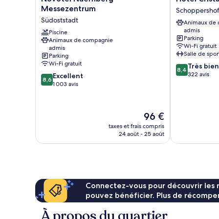
Nuernberg
Cristal
Messezentrum
Schoppersho
Messezentrum
Schoppershof
Südoststadt
Animaux de
Südoststadt
admis
Piscine
Parking
Animaux de compagnie
Wi-Fi gratuit
admis
Salle de spor
Parking
Wi-Fi gratuit
8.4
Très bien
8,4
sur
322 avis
8.6
Excellent
8,6
10,
sur
1 003 avis
Très
10,
bien,
Excellent,
322 avis
1 003 avis
Le
96 €
nouveau
taxes et frais compris
prix
24 août - 25 août
est
de
96 €
Connectez-vous pour découvrir les 
pouvez bénéficier. Plus de récompen
À propos du quartier