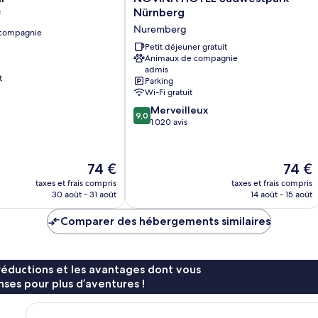
HOTEL
Nürnberg
f
Südwestpark
Nuremberg
 compagnie
Nürnberg
Nuremberg
Petit déjeuner gratuit
Animaux de compagnie
admis
t
Parking
Wi-Fi gratuit
9.0
Merveilleux
9,0
sur
1 020 avis
10,
Merveilleux,
1 020 avis
Le
Le
74 €
74 €
nouveau
nouvea
taxes et frais compris
taxes et frais compris
prix
prix
30 août - 31 août
14 août - 15 août
est
est
de
de
Comparer des hébergements similaires
74 €
74 €
réductions et les avantages dont vous
ses pour plus d’aventures !