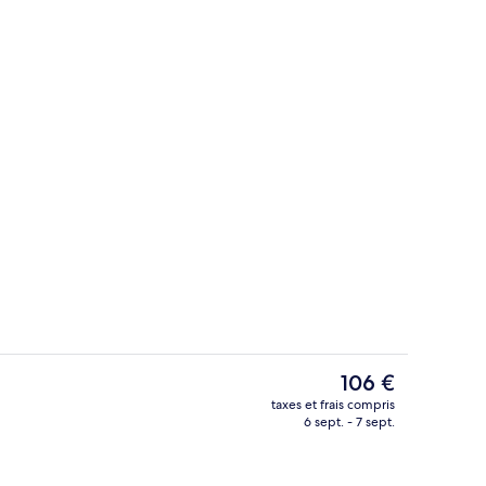
eption
Extérieur
Le
106 €
prix
taxes et frais compris
actuel
6 sept. - 7 sept.
e)
Appartement Confort | Coffres-forts 
est
de
106 €.