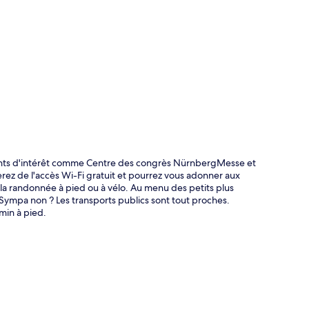
te
points d'intérêt comme Centre des congrès NürnbergMesse et
ez de l'accès Wi-Fi gratuit et pourrez vous adonner aux
 la randonnée à pied ou à vélo. Au menu des petits plus
n. Sympa non ? Les transports publics sont tout proches.
min à pied.