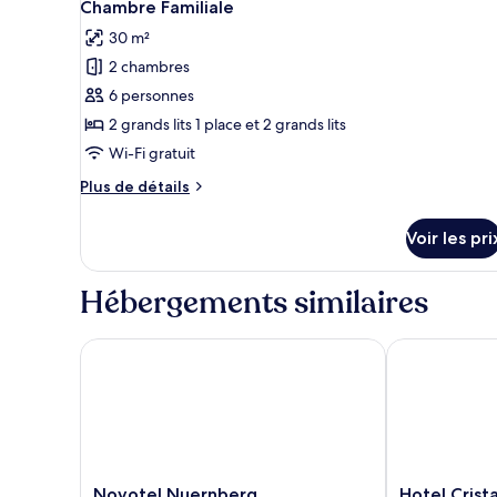
5
de
Chambre Familiale
toutes
chambre
30 m²
Chambre
les
Simple
2 chambres
photos
pour
6 personnes
ce
2 grands lits 1 place et 2 grands lits
type
Wi-Fi gratuit
de
Plus
Plus de détails
chambre :
de
Chambre
détails
Voir les pri
sur
Familiale
le
type
Hébergements similaires
de
chambre
Chambre
Novotel Nuernberg Messezentrum
Hotel Cristal
Familiale
Novotel
Hotel
Novotel Nuernberg
Hotel Crista