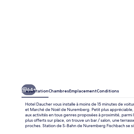
64+
Présentation
Chambres
Emplacement
Conditions
Hotel Daucher vous installe à moins de 15 minutes de vo
et Marché de Noël de Nuremberg. Petit plus appréciable, v
aux activités en tous genres proposées à proximité, parmi 
plus offerts sur place, on trouve un bar / salon, une terras
proches. Station de S-Bahn de Nuremberg Fischbach se sit