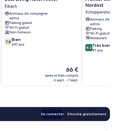
Living
Inn
Nordost
Eibach
Hotel
Nürnberg
Schoppershof
Animaux de compagnie
Arotel
City
admis
Eibach
Nordost
Animaux de compagnie
Parking gratuit
admis
Schoppershof
Wi-Fi gratuit
Parking
Non-fumeurs
Wi-Fi gratuit
Restaurant
7.8
Bien
7,8
sur
247 avis
8.2
Très bien
8,2
10,
sur
97 avis
Bien,
10,
247 avis
Très
bien,
Le
66 €
97 avis
u
nouveau
taxes et frais compris
tax
prix
6 sept. - 7 sept.
est
de
66 €
Se connecter
S’inscrire gratuitement