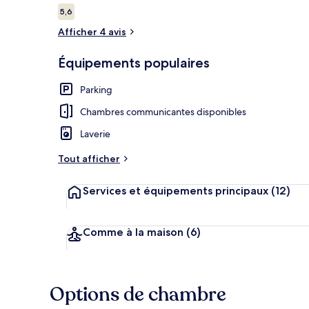
Avis
5,6
5,6 sur 10
voyageurs
Afficher 4 avis
Restaurant
Équipements populaires
Parking
Chambres communicantes disponibles
Laverie
Tout afficher
Services et équipements principaux
(12)
Comme à la maison
(6)
Options de chambre