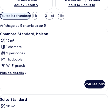
Ce week-end
Le week-end prochain
août 7 - août 9
août 14 - août 16
Filtres
Toutes les chambres
1 lit
3+ lits
2 lits
disponibles
pour
Affichage de 5 chambres sur 5
les
Afficher
Un lit double avec une tête de lit en 
14
Chambre Standard, balcon
chambres
toutes
16 m²
les
1 chambre
photos
pour
2 personnes
ce
1 lit double
type
Wi-Fi gratuit
de
Plus
Plus de détails
chambre :
de
Chambre
détails
Voir les prix
sur
Standard,
le
balcon
type
Afficher
Un lit double avec un cadre en bois et 
15
de
Suite Standard
toutes
chambre
28 m²
Chambre
les