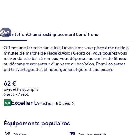
cédent
Suivant
67+
Présentation
Chambres
Emplacement
Conditions
Offrant une terrasse sur le toit, Iliovasilema vous place à moins de 5
minutes de marche de Plage d'Agios Georgios. Vous pourrez vous
relaxer dans le bain à remous, vous dépenser au centre de fitness
ou décompresser autour d'un verre au bar/salon. Parmi les autres
petits avantages de cet hébergement figurent une piscine
extérieure, un sauna, et une piscine pour enfants.
Le
62 €
prix
taxes et frais compris
actuel
6 sept. - 7 sept.
Piscine extérieure, chaises longues
est
Avis
Excellent
8,6
Afficher 180 avis
de
8,6 sur 10
voyageurs
62 €.
Équipements populaires