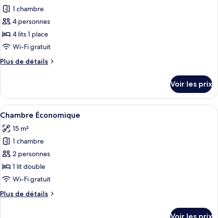
Standard,
1 chambre
photos
balcon
pour
4 personnes
ce
4 lits 1 place
type
Wi-Fi gratuit
de
Plus
Plus de détails
chambre :
de
Suite
détails
Voir les prix
sur
Standard
le
type
Afficher
Un lit double avec une tête de lit en 
3
de
Chambre Économique
toutes
chambre
15 m²
Suite
les
Standard
1 chambre
photos
pour
2 personnes
ce
1 lit double
type
Wi-Fi gratuit
de
Plus
Plus de détails
chambre :
de
Chambre
détails
Voir les prix