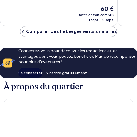
10,
10,
Le
60 €
Bien,
Exceptio
nouveau
113 avis
177 avis
taxes et frais compris
prix
1 sept. - 2 sept.
est
de
Comparer des hébergements similaires
60 €
Connectez-vous pour découvrir les réductions et les
avantages dont vous pouvez bénéficier. Plus de récompenses
pour plus d’aventures !
Se connecter
S’inscrire gratuitement
À propos du quartier