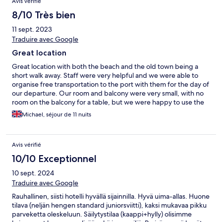
Avis vérifié
8/10 Très bien
11 sept. 2023
Traduire avec Google
Great location
Great location with both the beach and the old town being a
short walk away. Staff were very helpful and we were able to
organise free transportation to the port with them for the day of
our departure. Our room and balcony were very small, with no
room on the balcony for a table, but we were happy to use the
shared terrace instead.
Michael, séjour de 11 nuits
Avis vérifié
10/10 Exceptionnel
10 sept. 2024
Traduire avec Google
Rauhallinen, siisti hotelli hyvällä sijainnilla. Hyvä uima-allas. Huone
tilava (neljän hengen standard juniorsviitti), kaksi mukavaa pikku
parveketta oleskeluun. Säilytystilaa (kaappi+hylly) olisimme