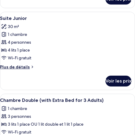
sur
Économique
le
type
Afficher
Un lit double avec deux oreillers, une
7
de
Suite Junior
toutes
chambre
30 m²
Chambre
les
Économique
1 chambre
photos
pour
4 personnes
ce
4 lits 1 place
type
Wi-Fi gratuit
de
Plus
Plus de détails
chambre :
de
Suite
détails
Voir les prix
sur
Junior
le
type
Afficher
Un lit double avec une tête de lit et un
6
de
Chambre Double (with Extra Bed for 3 Adults)
toutes
chambre
1 chambre
Suite
les
Junior
3 personnes
photos
pour
3 lits 1 place OU 1 lit double et 1 lit 1 place
ce
Wi-Fi gratuit