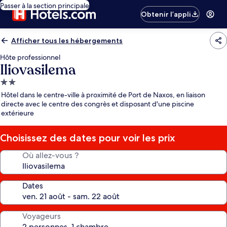
Passer à la section principale
Obtenir l’appli
Afficher tous les hébergements
Hôte professionnel
Iliovasilema
Hébergement
2.0 étoiles
Hôtel dans le centre-ville à proximité de Port de Naxos, en liaison
directe avec le centre des congrès et disposant d'une piscine
extérieure
Choisissez des dates pour voir les prix
Où allez-vous ?
Dates
Voyageurs