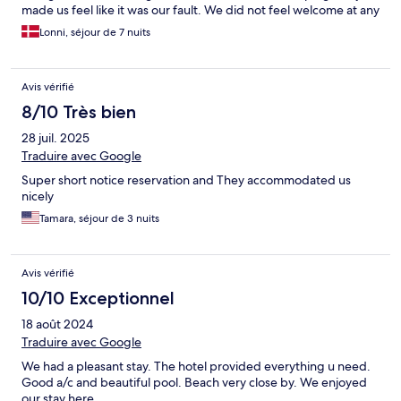
made us feel like it was our fault. We did not feel welcome at any
point during our stay. The owner even told Hotels.com that they
Lonni, séjour de 7 nuits
wanted us out of the hotel, which says a lot about how they treat
their guests. They also charge too much for breakfast, which is
definitely not worth it. You can get a much better breakfast for
Avis vérifié
less money in town. I would strongly recommend staying
somewhere else.!!
8/10 Très bien
28 juil. 2025
Traduire avec Google
Super short notice reservation and They accommodated us
nicely
Tamara, séjour de 3 nuits
Avis vérifié
10/10 Exceptionnel
18 août 2024
Traduire avec Google
We had a pleasant stay. The hotel provided everything u need.
Good a/c and beautiful pool. Beach very close by. We enjoyed
our stay here.