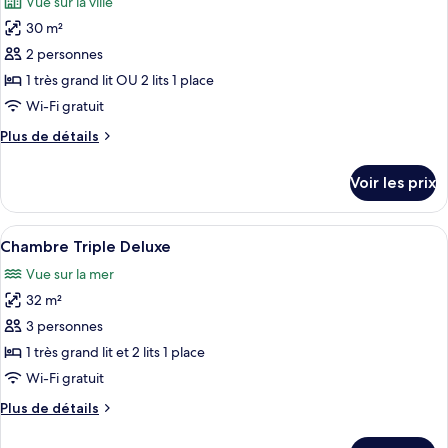
Vue sur la ville
Chambre
les
grand
Simple
30 m²
photos
lit
Deluxe,
pour
2 personnes
1
ce
très
1 très grand lit OU 2 lits 1 place
grand
type
Wi-Fi gratuit
lit
de
Plus
Plus de détails
chambre :
de
Chambre
détails
Voir les prix
sur
Deluxe
le
Double
type
Afficher
Une chambre d’hôtel avec deux lits, un 
ou
5
de
Chambre Triple Deluxe
toutes
avec
chambre
Vue sur la mer
Chambre
les
lits
Deluxe
32 m²
photos
jumeaux
Double
pour
3 personnes
ou
ce
avec
1 très grand lit et 2 lits 1 place
lits
type
Wi-Fi gratuit
jumeaux
de
Plus
Plus de détails
chambre :
de
Chambre
détails