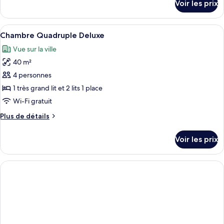
Voir les prix
sur
Triple
le
Deluxe
type
Afficher
Une chambre d’hôtel avec trois lits, un
5
de
Chambre Quadruple Deluxe
toutes
chambre
Vue sur la ville
Chambre
les
Triple
40 m²
photos
Deluxe
pour
4 personnes
ce
1 très grand lit et 2 lits 1 place
type
Wi-Fi gratuit
de
Plus
Plus de détails
chambre :
de
Chambre
détails
Voir les prix
sur
Quadruple
le
Deluxe
type
de
chambre
Chambre
Quadruple
Deluxe