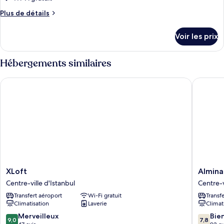
type
Plus
Plus de détails
de
de
chambre :
détails
Voir les prix
sur
Double
le
deluxe
type
Hébergements similaires
de
chambre
XLoft
Almina I
Double
deluxe
XLoft
Almina
XLoft
Almina
Centre-
Inn
Centre-ville d'Istanbul
Centre-v
ville
Hotel
Transfert aéroport
Wi-Fi gratuit
Transf
d'Istanbul
Centre-
Climatisation
Laverie
Climat
ville
d'Istanb
9.0
7.8
Merveilleux
Bie
9,0
7,8