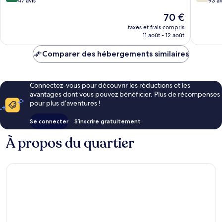
sur
sur
47 avis
93 av
10,
10,
Le
70 €
Merveilleux,
Bien,
nouveau
47 avis
93 avis
taxes et frais compris
prix
11 août - 12 août
est
de
Comparer des hébergements similaires
70 €
Connectez-vous pour découvrir les réductions et les
avantages dont vous pouvez bénéficier. Plus de récompenses
pour plus d’aventures !
Se connecter
S’inscrire gratuitement
À propos du quartier