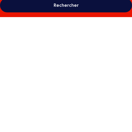
Rechercher
Galerie
photos
de
l’hébergement
Emporium
Hotel