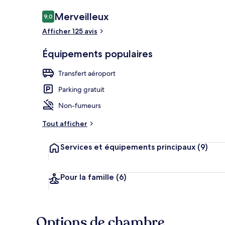
Avis
Merveilleux
9,0
9,0 sur 10
voyageurs
Afficher 125 avis
Chambre Famil
Équipements populaires
Transfert aéroport
Parking gratuit
Non-fumeurs
Tout afficher
Services et équipements principaux
(9)
Pour la famille
(6)
Options de chambre