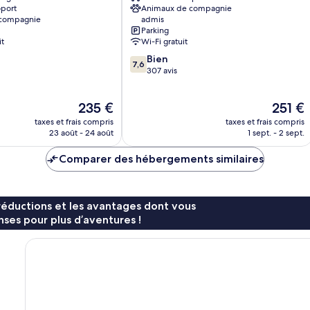
oport
Animaux de compagnie
d'Ampezzo
 compagnie
admis
Parking
it
Wi-Fi gratuit
7.6
Bien
7,6
sur
307 avis
10,
Bien,
Le
Le
235 €
251 €
307 avis
nouveau
nouveau
taxes et frais compris
taxes et frais compris
prix
prix
23 août - 24 août
1 sept. - 2 sept.
est
est
de
de
Comparer des hébergements similaires
235 €
251 €
réductions et les avantages dont vous
ses pour plus d’aventures !