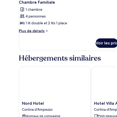
25
Chambre Familiale
Chambre
toutes
Simple
1 chambre
les
4 personnes
photos
pour
1 lit double et 2 lits 1 place
ce
Plus
Plus de détails
type
de
détails
de
Voir les pri
sur
chambre :
le
Chambre
type
Hébergements similaires
Familiale
de
chambre
Chambre
Nord Hotel
Hotel Villa Ar
Familiale
Nord
Hotel
Nord Hotel
Hotel Villa
Hotel
Villa
Cortina d'Ampezzo
Cortina d'Am
Cortina
Argentina
Animaux de compagnie
Petit déjeune
d'Ampezzo
Cortina