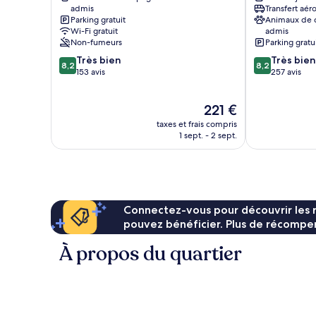
admis
Transfert aér
d'Ampezzo
Parking gratuit
Animaux de
Wi-Fi gratuit
admis
Non-fumeurs
Parking gratu
8.2
8.2
Très bien
Très bien
8,2
8,2
sur
sur
153 avis
257 avis
10,
10,
Très
Très
Le
221 €
bien,
bien,
nouveau
153 avis
257 avis
taxes et frais compris
prix
1 sept. - 2 sept.
est
de
221 €
Connectez-vous pour découvrir les 
pouvez bénéficier. Plus de récompen
À propos du quartier