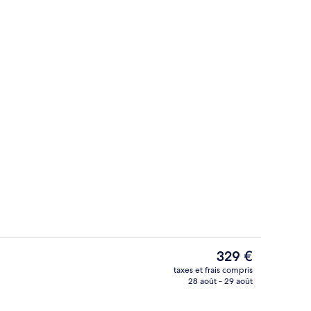
r buffet servi tous les jours en supplément
Extérieur
Le
329 €
prix
taxes et frais compris
actuel
28 août - 29 août
Chambre Double | Rideaux occultants,
est
de