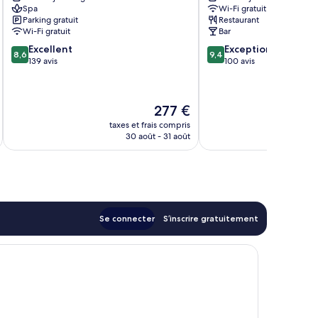
Spa
Wi-Fi gratuit
Vito
Parking gratuit
Restaurant
di
Wi-Fi gratuit
Bar
Cadore
8.6
9.4
Excellent
Exceptionnel
8,6
9,4
sur
sur
139 avis
100 avis
10,
10,
Excellent,
Exceptionnel,
139 avis
100 avis
Le
277 €
nouveau
taxes et frais compris
tax
prix
30 août - 31 août
est
de
277 €
Se connecter
S’inscrire gratuitement