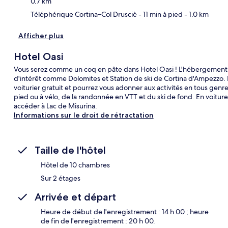
0.7 km
Téléphérique Cortina–Col Drusciè
- 11 min à pied
- 1.0 km
Afficher plus
Hotel Oasi
Vous serez comme un coq en pâte dans Hotel Oasi ! L'hébergement 
d'intérêt comme Dolomites et Station de ski de Cortina d'Ampezzo. P
voiturier gratuit et pourrez vous adonner aux activités en tous gen
pied ou à vélo, de la randonnée en VTT et du ski de fond. En voitur
accéder à Lac de Misurina.
Informations sur le droit de rétractation
Taille de l'hôtel
Hôtel de 10 chambres
Sur 2 étages
Arrivée et départ
Heure de début de l'enregistrement : 14 h 00 ; heure
de fin de l'enregistrement : 20 h 00.