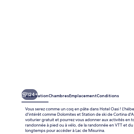
Oasi
124+
Présentation
Chambres
Emplacement
Conditions
Vous serez comme un coq en pâte dans Hotel Oasi ! L'héb
d'intérêt comme Dolomites et Station de ski de Cortina d'A
voiturier gratuit et pourrez vous adonner aux activités en 
randonnée à pied ou à vélo, de la randonnée en VTT et du s
longtemps pour accéder à Lac de Misurina.