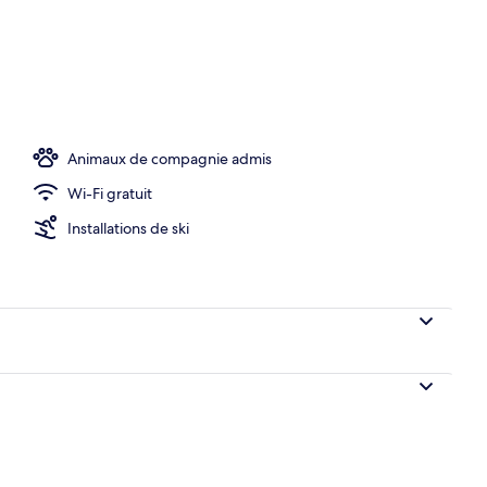
iale | Rideaux occultants, draps fournis
Animaux de compagnie admis
Wi-Fi gratuit
Installations de ski