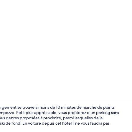
Petit déjeune
ergement se trouve à moins de 10 minutes de marche de points
mpezzo. Petit plus appréciable, vous profiterez d'un parking sans
tous genres proposées à proximité, parmi lesquelles de la
Intérieur
ki de fond. En voiture depuis cet hôtel il ne vous faudra pas