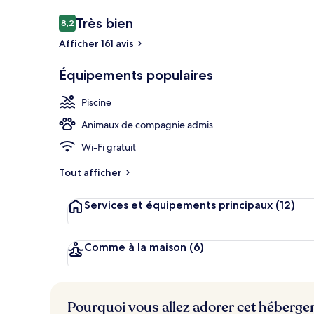
Avis
Très bien
8,2
8,2 sur 10
voyageurs
Afficher 161 avis
Façade de l’
Équipements populaires
Piscine
Animaux de compagnie admis
Wi-Fi gratuit
Tout afficher
Services et équipements principaux
(12)
Comme à la maison
(6)
Pourquoi vous allez adorer cet héberg