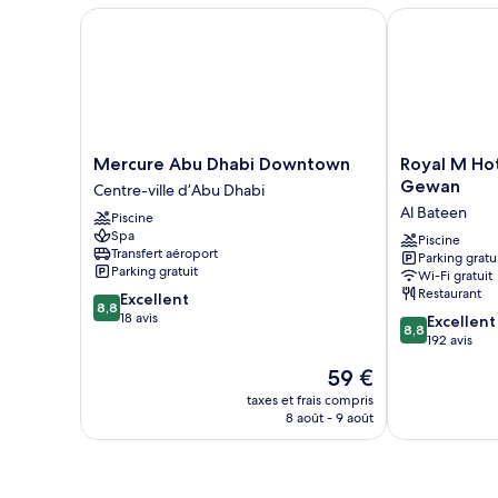
Suite
Mercure Abu Dhabi Downtown
Royal M Hote
Exécutive
Mercure
Royal
Mercure Abu Dhabi Downtown
Royal M Ho
Abu
M
Gewan
Centre-ville d’Abu Dhabi
Dhabi
Hotel
Al Bateen
Piscine
Downtown
Abu
Spa
Centre-
Dhabi
Piscine
Transfert aéroport
Parking gratu
ville
by
Parking gratuit
Wi-Fi gratuit
d’Abu
Gewan
Restaurant
8.8
Excellent
Dhabi
Al
8,8
sur
18 avis
8.8
Bateen
Excellent
8,8
10,
sur
192 avis
Excellent,
10,
Le
59 €
18 avis
Excellent,
nouveau
192 avis
taxes et frais compris
prix
8 août - 9 août
est
de
59 €