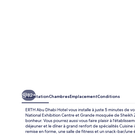
Abu
Dhabi
Hotel
82+
Présentation
Chambres
Emplacement
Conditions
ERTH Abu Dhabi Hotel vous installe à juste 5 minutes de v
National Exhibition Centre et Grande mosquée de Sheikh Za
bonheur. Vous pourrez aussi vous faire plaisir à l'établissem
déjeuner et le dîner à grand renfort de spécialités Cuisine 
remise en forme, une salle de fitness et un snack-bar/une é