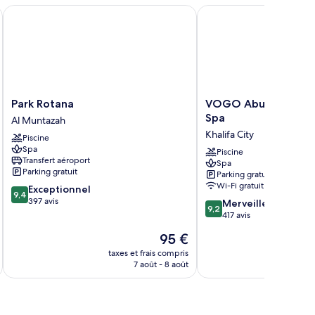
Park Rotana
VOGO Abu Dhabi Golf 
Park
VOGO
Park Rotana
VOGO Abu Dhabi Gol
Rotana
Abu
Spa
Al Muntazah
Al
Dhabi
Khalifa City
Piscine
Muntazah
Golf
Spa
Resort
Piscine
Transfert aéroport
Spa
&
Parking gratuit
Parking gratuit
Spa
Wi-Fi gratuit
9.4
Exceptionnel
Khalifa
9,4
sur
397 avis
9.2
City
Merveilleux
9,2
10,
sur
417 avis
Exceptionnel,
10,
Le
95 €
397 avis
Merveilleux,
u
nouveau
417 avis
taxes et frais compris
tax
prix
7 août - 8 août
est
de
95 €