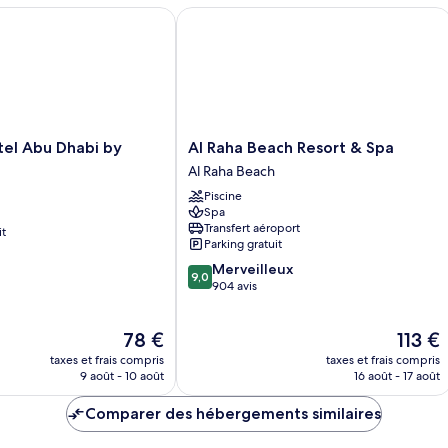
Chambre
l Abu Dhabi by Gewan
Al Raha Beach Resort & Spa
Deluxe
avec
lits
jumeaux
Al
tel Abu Dhabi by
Al Raha Beach Resort & Spa
Raha
Al Raha Beach
Beach
Piscine
Resort
Spa
&
Transfert aéroport
it
Spa
Parking gratuit
Al
9.0
Merveilleux
Raha
9,0
sur
904 avis
Beach
10,
Merveilleux,
Le
Le
78 €
113 €
904 avis
nouveau
nouvea
taxes et frais compris
taxes et frais compris
prix
prix
9 août - 10 août
16 août - 17 août
est
est
de
de
Comparer des hébergements similaires
78 €
113 €