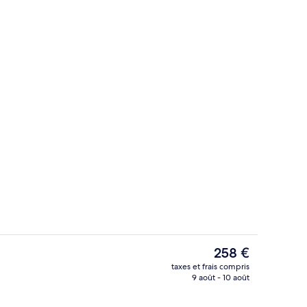
Villa Supérieure | Coin séjour | Télévi
ateur soumise par lana__creator
Le
258 €
prix
taxes et frais compris
actuel
9 août - 10 août
Piscine couverte
est
de