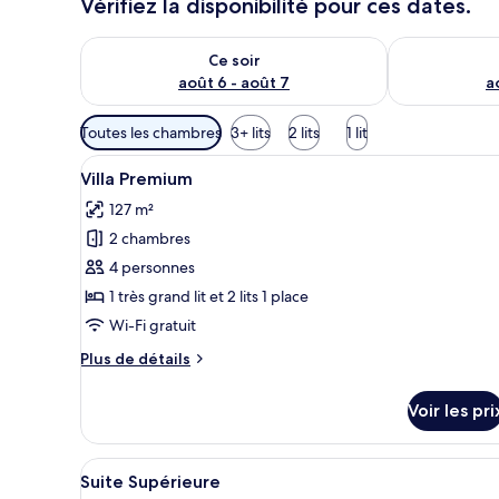
Vérifiez la disponibilité pour ces dates.
Vérifier la disponibilité pour ce soir août 6 - août 7
Vérifier la di
Ce soir
août 6 - août 7
a
Filtres
Toutes les chambres
3+ lits
2 lits
1 lit
disponibles
Afficher
Une chambre d’hôtel avec un gra
pour
9
Villa Premium
toutes
les
127 m²
les
chambres
2 chambres
photos
pour
4 personnes
ce
1 très grand lit et 2 lits 1 place
type
Wi-Fi gratuit
de
Plus
Plus de détails
chambre :
de
Villa
détails
Voir les pri
sur
Premium
le
type
Afficher
Une chambre d’hôtel moderne do
8
de
Suite Supérieure
toutes
chambre