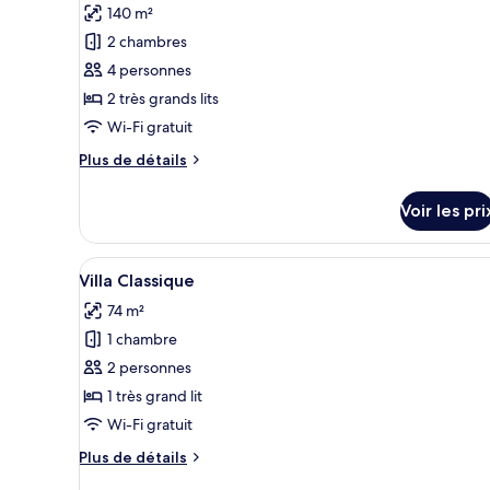
140 m²
Villa
les
Premium
2 chambres
photos
pour
4 personnes
ce
2 très grands lits
type
Wi-Fi gratuit
de
Plus
Plus de détails
chambre :
de
Suite
détails
Voir les pri
sur
Supérieure
le
type
Afficher
Une chambre d’hôtel avec un gr
5
de
Villa Classique
toutes
chambre
74 m²
Suite
les
Supérieure
1 chambre
photos
pour
2 personnes
ce
1 très grand lit
type
Wi-Fi gratuit
de
Plus
Plus de détails
chambre :
de