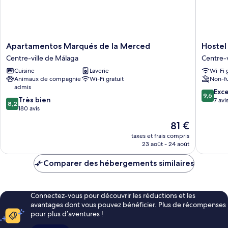
Apartamentos
Hostel
Apartamentos Marqués de la Merced
Hostel 
Marqués
Superlat
Centre-ville de Málaga
Centre-v
de
Vialia
Cuisine
Laverie
Wi-Fi 
la
I
Animaux de compagnie
Wi-Fi gratuit
Non-f
Merced
Centre-
admis
Centre-
ville
9.6
Exc
9,6
8.2
ville
Très bien
de
sur
7 avi
8,2
sur
de
180 avis
Málaga
10,
10,
Málaga
Exceptio
Le
81 €
Très
7 avis
nouveau
bien,
taxes et frais compris
prix
23 août - 24 août
180 avis
est
de
Comparer des hébergements similaires
81 €
Connectez-vous pour découvrir les réductions et les
avantages dont vous pouvez bénéficier. Plus de récompenses
pour plus d’aventures !