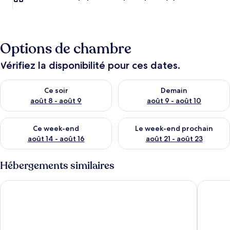
Options de chambre
Vérifiez la disponibilité pour ces dates.
Vérifier la disponibilité pour ce soir août 8 - août 9
Vérifier la disponibilité pour 
Ce soir
Demain
août 8 - août 9
août 9 - août 10
Vérifier la disponibilité pour ce week-end août 14 - août 16
Vérifier la disponibilité pour
Ce week-end
Le week-end prochain
août 14 - août 16
août 21 - août 23
Hébergements similaires
Apartamentos Marqués de la Merced
Hostel Su