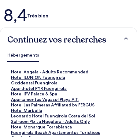
Avis
8,4
Très bien
Continuez vos recherches
Hébergements
L
Hotel Angela - Adults Recommended
i
L
Hotel ILUNION Fuengirola
e
i
L
Occidental Fuengirola
n
e
i
L
Aparthotel PYR Fuengirola
o
n
e
i
L
Hotel IPV Palace & Spa
u
o
n
e
i
L
Apartamentos Vegasol Playa A.T.
v
u
o
n
e
i
L
Hotel Las Palmeras Affiliated by FERGUS
r
v
u
o
n
e
i
L
Hotel Marbella
a
r
v
u
o
n
e
i
L
Leonardo Hotel Fuengirola Costa del Sol
n
a
r
v
u
o
n
e
i
L
Solroom Plz La Nogalera - Adults Only
t
n
a
r
v
u
o
n
e
i
L
Hotel Monarque Torreblanca
l
t
n
a
r
v
u
o
n
e
i
L
Fuengirola Beach Apartamentos Turisticos