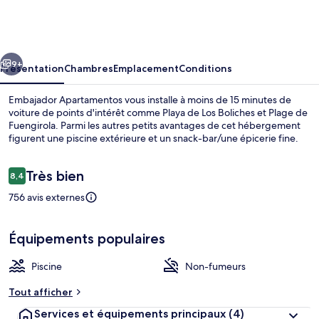
Apartamentos
cédent
Suivant
9+
Présentation
Chambres
Emplacement
Conditions
Embajador Apartamentos vous installe à moins de 15 minutes de
voiture de points d'intérêt comme Playa de Los Boliches et Plage de
Fuengirola. Parmi les autres petits avantages de cet hébergement
figurent une piscine extérieure et un snack-bar/une épicerie fine.
Avis
Très bien
8,4
8,4 sur 10
voyageurs
756 avis externes
Salle de séjour
Équipements populaires
Piscine
Non-fumeurs
Tout afficher
Services et équipements principaux
(4)