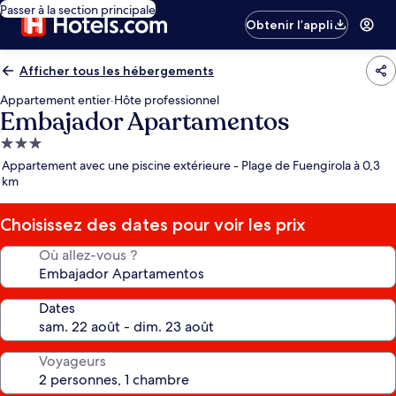
Passer à la section principale
Obtenir l’appli
Afficher tous les hébergements
Appartement entier
·
Hôte professionnel
Embajador Apartamentos
Hébergement
3.0 étoiles
Appartement avec une piscine extérieure - Plage de Fuengirola à 0,3
km
Choisissez des dates pour voir les prix
Où allez-vous ?
Dates
Voyageurs