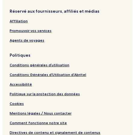
c
r
c
o
o
l
o
o
e
s
C
a
Réservé aux fournisseurs, affiliés et médias
s
l
s
T
o
-
a
u
l
B
Affiliation
r
l
e
í
e
a
Promouvoir vos services
s
c
c
t
t
h
Agents de voyages
i
i
a
c
o
p
Politiques
o
n
a
s
b
r
Conditions générales d’utilisation
y
t
H
m
Conditions Générales d’Utilisation d’Abritel
i
e
l
n
Accessibilité
t
t
o
Politique sur la protection des données
n
Cookies
Mentions légales / Nous contacter
Comment fonctionne notre site
Directives de contenu et signalement de contenus