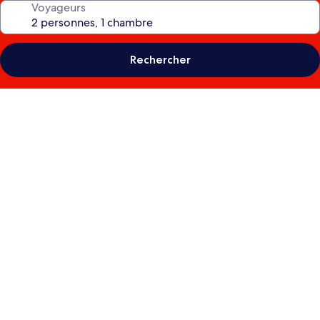
Voyageurs
Rechercher
Galerie
photos
de