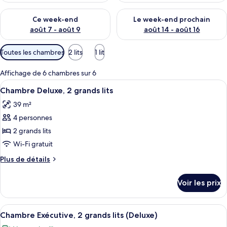
é
Vérifier la disponibilité pour ce week-end août 7 - août 9
Vérifier la disponibilité pour 
s
Ce week-end
Le week-end prochain
août 7 - août 9
août 14 - août 16
p
a
Filtres
Toutes les chambres
2 lits
1 lit
r
disponibles
pour
l
Affichage de 6 chambres sur 6
les
e
Afficher
Une pièce comprenant un lit, une tab
6
Chambre Deluxe, 2 grands lits
chambres
s
toutes
39 m²
les
v
4 personnes
o
photos
y
pour
2 grands lits
a
ce
Wi-Fi gratuit
g
type
e
Plus
Plus de détails
u
de
de
r
chambre :
détails
s
Voir les prix
sur
Chambre
le
Deluxe,
type
Afficher
Couette en duvet d'oie, bureau, ridea
2
11
de
Chambre Exécutive, 2 grands lits (Deluxe)
toutes
chambre
grands