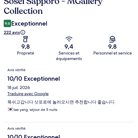
Sosei Sapporo - MGallery
Collection
Exceptionnel
9,6
222 avis
9,8
9,4
9,8
Propreté
Services et
Personnel et service
équipements
Avis
Avis vérifié
10/10 Exceptionnel
18 juil. 2026
Traduire avec Google
푹쉬고갑니다 삿포로에 놀러오시면 추천합니다 좋습니디
tae yang, séjour de 5 nuits
Avis vérifié
10/10 Exceptionnel