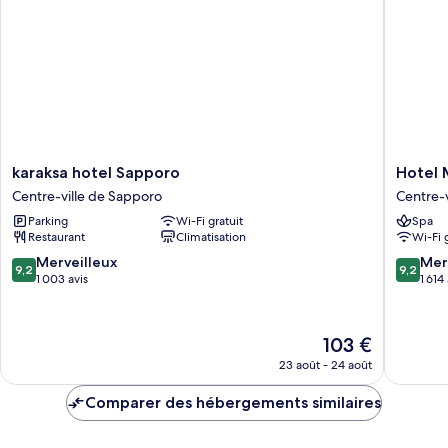
lit
Supérieure,
(Heritage
1
View)
très
grand
lit
(Heritage
View)
karaksa
Hotel
karaksa hotel Sapporo
Hotel 
hotel
Monter
Centre-ville de Sapporo
Centre-
Sapporo
Edelhof
Parking
Wi-Fi gratuit
Spa
Centre-
Sappor
Restaurant
Climatisation
Wi-Fi 
ville
Centre-
de
ville
9.2
9.2
Merveilleux
Mer
9,2
9,2
Sapporo
de
sur
sur
1 003 avis
1 614
Sappor
10,
10,
Merveilleux,
Merveill
1 003 avis
1 614 avis
Le
103 €
nouveau
23 août - 24 août
prix
est
Comparer des hébergements similaires
de
103 €