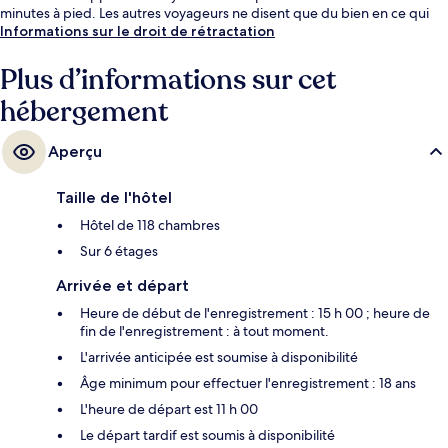
minutes à pied. Les autres voyageurs ne disent que du bien en ce qui
concerne le personnel attentionné. Les transports publics sont tout
Informations sur le droit de rétractation
proches. Station Odori se situe à seulement 9 min à pied.
Plus d’informations sur cet
hébergement
Aperçu
Taille de l'hôtel
Hôtel de 118 chambres
Sur 6 étages
Arrivée et départ
Heure de début de l'enregistrement : 15 h 00 ; heure de
fin de l'enregistrement : à tout moment.
L'arrivée anticipée est soumise à disponibilité
Âge minimum pour effectuer l'enregistrement : 18 ans
L'heure de départ est 11 h 00
Le départ tardif est soumis à disponibilité