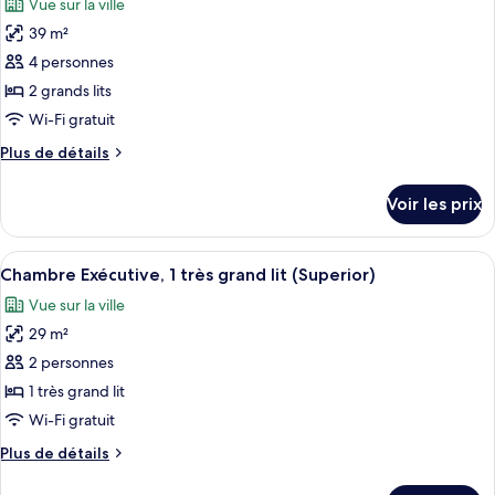
Vue sur la ville
Chambre
les
lits
Deluxe,
39 m²
photos
2
pour
4 personnes
grands
ce
lits
2 grands lits
type
Wi-Fi gratuit
de
Plus
Plus de détails
chambre :
de
Chambre
détails
Voir les prix
sur
Exécutive,
le
2
type
Afficher
Couette en duvet d'oie, bureau, ridea
grands
13
de
Chambre Exécutive, 1 très grand lit (Superior)
toutes
lits
chambre
Vue sur la ville
Chambre
les
(Deluxe)
Exécutive,
29 m²
photos
2
pour
2 personnes
grands
ce
lits
1 très grand lit
(Deluxe)
type
Wi-Fi gratuit
de
Plus
Plus de détails
chambre :
de
Chambre
détails