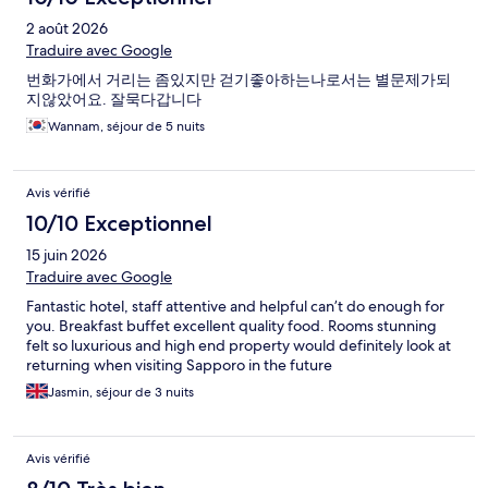
2 août 2026
Traduire avec Google
번화가에서 거리는 좀있지만 걷기좋아하는나로서는 별문제가되
지않았어요. 잘묵다갑니다
Wannam, séjour de 5 nuits
Avis vérifié
10/10 Exceptionnel
15 juin 2026
Traduire avec Google
Fantastic hotel, staff attentive and helpful can’t do enough for
you. Breakfast buffet excellent quality food. Rooms stunning
felt so luxurious and high end property would definitely look at
returning when visiting Sapporo in the future
Jasmin, séjour de 3 nuits
Avis vérifié