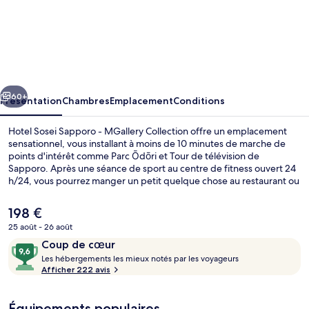
l’hébergement
Hotel
Sosei
Sapporo
-
cédent
Suivant
MGallery
60+
Présentation
Chambres
Emplacement
Conditions
Collection
Hotel Sosei Sapporo - MGallery Collection offre un emplacement
sensationnel, vous installant à moins de 10 minutes de marche de
points d'intérêt comme Parc Ōdōri et Tour de télévision de
Sapporo. Après une séance de sport au centre de fitness ouvert 24
h/24, vous pourrez manger un petit quelque chose au restaurant ou
siroter une boisson rafraîchissante au bar/salon. Tour de l’horloge de
Sapporo et Centre commercial Sapporo Factory se trouvent par
Le
198 €
ailleurs à moins de 10 minutes à pied. Les autres voyageurs ne disent
prix
25 août - 26 août
que du bien en ce qui concerne le personnel attentionné. Les
actuel
transports publics sont tout proches. Station Odori se situe à
Avis
9,6
Coup de cœur
Restaurant
est
seulement 9 min à pied.
voyageurs
L
sur
Les hébergements les mieux notés par les voyageurs
de
e
Afficher 222 avis
198 €.
10,
s
Coup
de
Équipements populaires
h