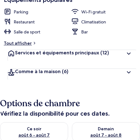
cœur
é
b
Parking
Wi-Fi gratuit
e
r
Restaurant
Climatisation
g
Salle de sport
Bar
e
m
Tout afficher
e
n
Services et équipements principaux
(12)
t
s
Comme à la maison
(6)
l
e
s
m
Options de chambre
i
e
u
Vérifiez la disponibilité pour ces dates.
x
Vérifier la disponibilité pour ce soir août 6 - août 7
Vérifier la disponibilité pour 
n
Ce soir
Demain
o
août 6 - août 7
août 7 - août 8
t