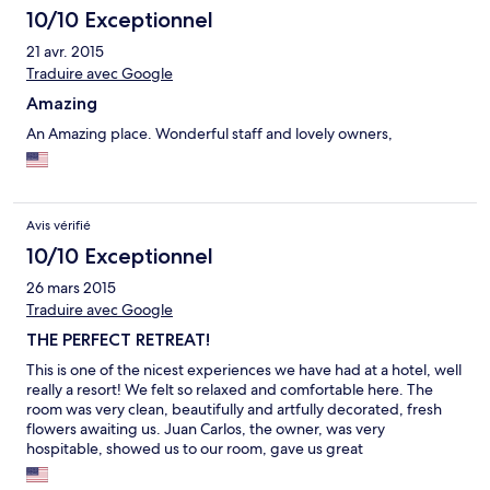
a dormir: Nos quedamos hospedados en la habitación llamada
10/10 Exceptionnel
"Sueña" y soñar fue precisamente lo único que no pudimos
21 avr. 2015
hacer. El sonido de una bomba de agua que se activa y
Traduire avec Google
desactiva cada 60 segundos se cuela al cuarto lo cual hace
imposible descansar, y desafortunadamente junto a nosotros
Amazing
estaban unos baños para uso común con un olor asqueroso que
se filtra a la habitación, en verdad sucios y desatendidos. El
An Amazing place. Wonderful staff and lovely owners,
mobiliario del cuarto es contrastante: lo mismo encuentras
muebles preciosos de madera apolillada que tapetes sucios y
viejos de muy mal aspecto. Le falta mantenimiento a las llaves,
regadera y mosquiteros... y por otro lado puedes disfrutar de
Avis vérifié
un café muy fino cortesía de la casa. La comida es buena aunque
nada fuera de este mundo, las margaritas demasiado dulces y el
10/10 Exceptionnel
pan delicioso. La alberca nos resultó muy divertida... aunque
26 mars 2015
también estaba sucia.
Traduire avec Google
THE PERFECT RETREAT!
This is one of the nicest experiences we have had at a hotel, well
really a resort! We felt so relaxed and comfortable here. The
room was very clean, beautifully and artfully decorated, fresh
flowers awaiting us. Juan Carlos, the owner, was very
hospitable, showed us to our room, gave us great
recommendations for local restaurants and attractions. His
suggestions really made our trip great. The thermal hot spring in