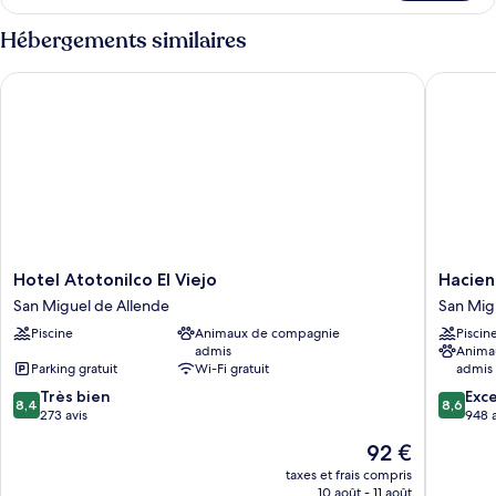
le
Suite
type
Hébergements similaires
(Alegria)
de
chambre
Hotel Atotonilco El Viejo
Hacienda
Suite
(Alegria)
Hotel
Haciend
Hotel Atotonilco El Viejo
Hacien
Atotonilco
Los
San Miguel de Allende
San Mig
El
Picacho
Piscine
Animaux de compagnie
Piscin
Viejo
San
admis
Anima
San
Miguel
Parking gratuit
Wi-Fi gratuit
admis
Miguel
de
8.4
8.6
de
Très bien
Allende
Exce
8,4
8,6
sur
sur
Allende
273 avis
948 a
10,
10,
Le
92 €
Très
Excellen
nouveau
bien,
948 avis
taxes et frais compris
prix
10 août - 11 août
273 avis