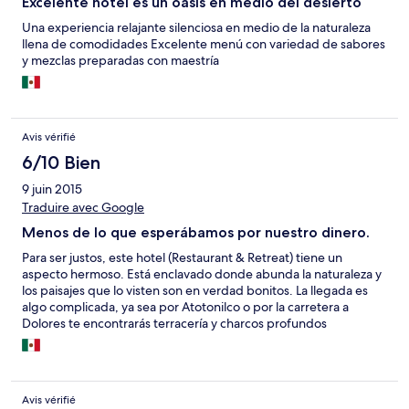
Excelente hotel es un oasis en medio del desierto
Una experiencia relajante silenciosa en medio de la naturaleza
llena de comodidades Excelente menú con variedad de sabores
y mezclas preparadas con maestría
Avis vérifié
6/10 Bien
9 juin 2015
Traduire avec Google
Menos de lo que esperábamos por nuestro dinero.
Para ser justos, este hotel (Restaurant & Retreat) tiene un
aspecto hermoso. Está enclavado donde abunda la naturaleza y
los paisajes que lo visten son en verdad bonitos. La llegada es
algo complicada, ya sea por Atotonilco o por la carretera a
Dolores te encontrarás terracería y charcos profundos
especialmente si es temporada de lluvia. Una vez en la
recepción empiezas a notar la ambientación de muy buen
gusto; los muebles, las luces, el sonido, todo dispuesto para
invitarte a descansar... el check in fue rápido y sin
Avis vérifié
complicaciones. Nuestro problema empezó al llegar la noche e ir