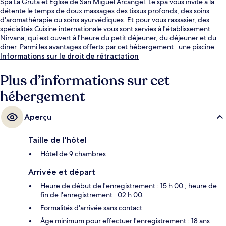
Spa La Gruta et Église de San Miguel Arcángel. Le spa vous invite à la
détente le temps de doux massages des tissus profonds, des soins
d'aromathérapie ou soins ayurvédiques. Et pour vous rassasier, des
spécialités Cuisine internationale vous sont servies à l'établissement
Nirvana, qui est ouvert à l'heure du petit déjeuner, du déjeuner et du
dîner. Parmi les avantages offerts par cet hébergement : une piscine
extérieure, une terrasse et un jardin.
Informations sur le droit de rétractation
Plus d’informations sur cet
hébergement
Aperçu
Taille de l'hôtel
Hôtel de 9 chambres
Arrivée et départ
Heure de début de l'enregistrement : 15 h 00 ; heure de
fin de l'enregistrement : 02 h 00.
Formalités d'arrivée sans contact
Âge minimum pour effectuer l'enregistrement : 18 ans