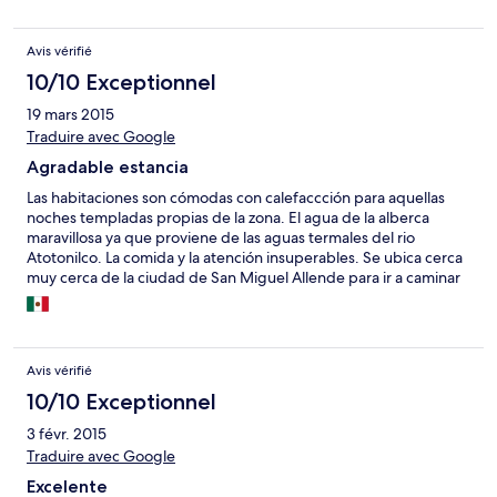
the pool was unique and very relaxing. (also great that they
don't use chemicals in their pool) The food was excellent and
Avis vérifié
the dining area is a very beautiful and restful environment to
enjoy meals , cocktails or just relaxing by the pool. The staff at
10/10 Exceptionnel
NIrvana were personable and very professional. I had a massage
19 mars 2015
in the spa area that was also excellent. We loved the taxi driver,
Traduire avec Google
Vicente, who Juan Carlos called for us to take us into town. we
used him for the rest of our trip.
Agradable estancia
Las habitaciones son cómodas con calefaccción para aquellas
noches templadas propias de la zona. El agua de la alberca
maravillosa ya que proviene de las aguas termales del rio
Atotonilco. La comida y la atención insuperables. Se ubica cerca
muy cerca de la ciudad de San Miguel Allende para ir a caminar
y conocer.
Avis vérifié
10/10 Exceptionnel
3 févr. 2015
Traduire avec Google
Excelente