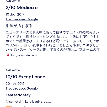
Avis vérifié
2/10 Médiocre
10 déc. 2017
Traduire avec Google
部屋が汚すぎる
ニューデリーのど真ん中にあって便利です…メトロの駅も歩い
てすぐです！周りショッピングするにも、ご飯にも便利です！
ホテルの部屋はびっくりするほど汚いです！あっちこっちでホ
コリがいっぱい。夜中トイレ行こうとしたら小さいゴキブリが
いっぱい スーツケースが開けて置くのが怖い…バスルームの排
水の臭いが我慢の限界です！ 朝ご飯は不味かった！
Rabi, séjour de 1 nuit
Avis vérifié
10/10 Exceptionnel
20 nov. 2017
Traduire avec Google
Fantastic stay
Nice hotel in karolbagh area....