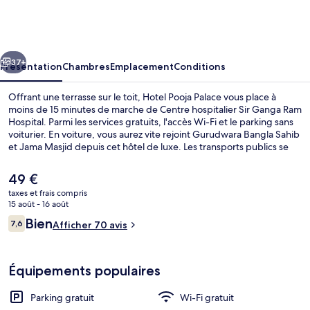
Pooja
Palace
cédent
Suivant
37+
Présentation
Chambres
Emplacement
Conditions
Offrant une terrasse sur le toit, Hotel Pooja Palace vous place à
moins de 15 minutes de marche de Centre hospitalier Sir Ganga Ram
Hospital. Parmi les services gratuits, l'accès Wi-Fi et le parking sans
voiturier. En voiture, vous aurez vite rejoint Gurudwara Bangla Sahib
et Jama Masjid depuis cet hôtel de luxe. Les transports publics se
situent à une courte distance à pied : Station de métro Karol Bagh
est à 3 min et Station de métro Jhandewalan, à 14 min.
Le
49 €
prix
taxes et frais compris
actuel
15 août - 16 août
Terrasse sur le toit
est
Avis
Bien
7,6
Afficher 70 avis
de
7,6 sur 10
voyageurs
49 €.
Équipements populaires
Parking gratuit
Wi-Fi gratuit