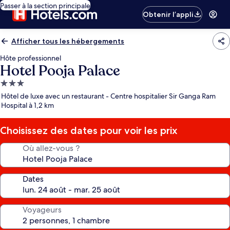
Passer à la section principale
Obtenir l’appli
Afficher tous les hébergements
Hôte professionnel
Hotel Pooja Palace
Hébergement
3.0 étoiles
Hôtel de luxe avec un restaurant - Centre hospitalier Sir Ganga Ram
Hospital à 1,2 km
Choisissez des dates pour voir les prix
Où allez-vous ?
Dates
Voyageurs