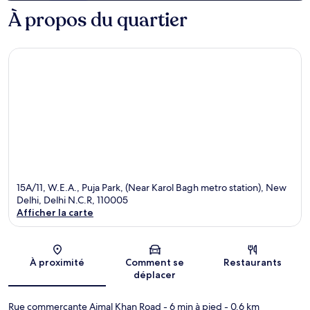
À propos du quartier
15A/11, W.E.A., Puja Park, (Near Karol Bagh metro station), New
Delhi, Delhi N.C.R, 110005
Afficher la carte
Carte
À proximité
Comment se
Restaurants
déplacer
Rue commerçante Ajmal Khan Road
- 6 min à pied
- 0.6 km