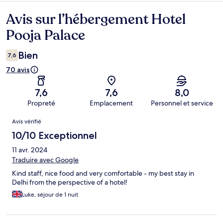
Avis sur l’hébergement Hotel
Avis
Pooja Palace
Bien
7,6
70 avis
7,6
7,6
8,0
Propreté
Emplacement
Personnel et service
Avis
Avis vérifié
10/10 Exceptionnel
11 avr. 2024
Traduire avec Google
Kind staff, nice food and very comfortable - my best stay in
Delhi from the perspective of a hotel!
Luke, séjour de 1 nuit