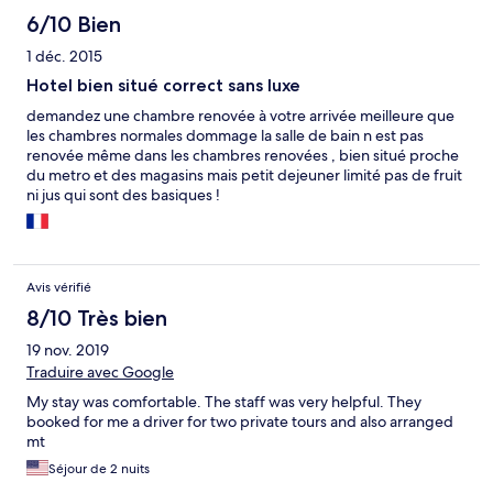
tenere acceso il condizionatore oppure il ventilatore ma senza
6/10 Bien
poter dormire per il rumore. Dopo la prima notte insonne
1 déc. 2015
abbiamo chiesto allora la possibilità di cambiare stanza perchè
non era proprio fattibile rimanere in quella assegnata. Il
Hotel bien situé correct sans luxe
proprietario con la massima disponibilità ci ha assegnato un'altra
demandez une chambre renovée à votre arrivée meilleure que
camera doppia, ma molto più grande, con due letti singoli
les chambres normales dommage la salle de bain n est pas
(come per altro avevamo chiesto in fase di prenotazione), bagno
renovée même dans les chambres renovées , bien situé proche
più moderno e spazioso, ventilatore a soffitto con velocità
du metro et des magasins mais petit dejeuner limité pas de fruit
regolabile e meno rumoroso e condizionatore sempre antiquato
ni jus qui sont des basiques !
a muro ma molto meno rumoroso del precedente. Quindi
sempre stanza doppia ma molto migliore della precedente e
questa volta quanto meno vivibile. Durante il nostro soggiorno
di 3 giorni la pulizia della stanza non è mai stata fatta, forse
bisognava chiederlo.
Avis vérifié
8/10 Très bien
19 nov. 2019
Traduire avec Google
My stay was comfortable. The staff was very helpful. They
booked for me a driver for two private tours and also arranged
mt
Séjour de 2 nuits