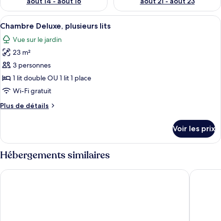
août 14 - août 16
août 21 - août 23
Afficher
Une chambre d’hôtel équipée d’un lit, 
9
Chambre Deluxe, plusieurs lits
toutes
Vue sur le jardin
les
23 m²
photos
pour
3 personnes
ce
1 lit double OU 1 lit 1 place
type
Wi-Fi gratuit
de
Plus
Plus de détails
chambre :
de
Chambre
détails
Voir les prix
sur
Deluxe,
le
plusieurs
type
Hébergements similaires
lits
de
chambre
Hotel Tripple Tree
Hotel Co
Chambre
Deluxe,
plusieurs
lits