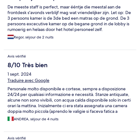
De meeste staff is perfect, maar ééntje die meestal aan de
frontdesk s'avonds verblijf mag wat vriendelijker zijn. Let op: De
3 persoons kamer is de 3de bed een matras op de grond. De 3
persoons excecutive kamer op de begane grond in de lobby is
rumoerig en helaas door het hotel personeel zelf.
Regor, séjour de 2 nuits
Avis vérifié
8/10 Très bien
1 sept. 2024
Traduire avec Google
Personale molto disponibile e cortese, sempre a disposizione
24/24 per qualsiasi informazione e necessità. Stanze antiquate,
alcune non sono vivibili, con acqua calda disponibile solo in certi
orari la mattina. Inizialmente ci era stata assegnata una camera
doppia molto piccola (aprendo le valigie si faceva fatica a
spostarsi per la stanza) con letto matrimoniale, ventilatore a
ANDREA, séjour de 4 nuits
soffitto che andava a tutta velocità (non regolabile) e faceva un
rumore infernale. In più era presente un vecchio condizionatore
a muro che però faceva ancora più rumore all'interno della
Avis vérifié
stanza. Tasso di umidità altissimo e di notte era obbligatorio