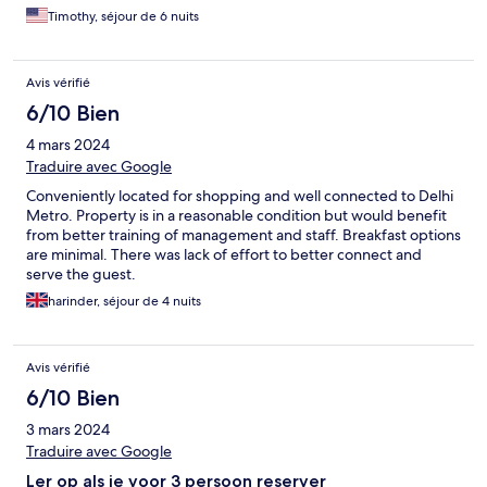
my room to check that I was okay. I appreciated the staff and
Timothy, séjour de 6 nuits
enjoyed my stay.
Avis vérifié
6/10 Bien
4 mars 2024
Traduire avec Google
Conveniently located for shopping and well connected to Delhi
Metro. Property is in a reasonable condition but would benefit
from better training of management and staff. Breakfast options
are minimal. There was lack of effort to better connect and
serve the guest.
harinder, séjour de 4 nuits
Avis vérifié
6/10 Bien
3 mars 2024
Traduire avec Google
Ler op als je voor 3 persoon reserver