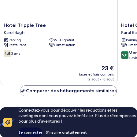
Hotel
Hotel
Hotel Tripple Tree
Hotel 
Tripple
Cosmo
Karol Bagh
Karol B
Tree
Near
Parking
Wi-Fi gratuit
Parkin
Karol
BLK
Restaurant
Climatisation
Climat
Bagh
Hospital
Karol
4.8
9.0
Mer
4,8
3 avis
9,0
Bagh
sur
sur
4 avi
Karol
10,
10,
Le
23 €
Bagh
3 avis
Merveill
nouveau
4 avis
taxes et frais compris
prix
12 août - 13 août
est
de
Comparer des hébergements similaires
23 €
Connectez-vous pour découvrir les réductions et les
avantages dont vous pouvez bénéficier. Plus de récompenses
pour plus d’aventures !
Se connecter
S’inscrire gratuitement