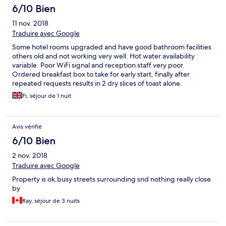
6/10 Bien
11 nov. 2018
Traduire avec Google
Some hotel rooms upgraded and have good bathroom facilities
others old and not working very well. Hot water availability
variable. Poor WiFi signal and reception staff very poor.
Ordered breakfast box to take for early start, finally after
repeated requests results in 2 dry slices of toast alone.
Restaurant/coffee shop poor.
Fi, séjour de 1 nuit
Avis vérifié
6/10 Bien
2 nov. 2018
Traduire avec Google
Property is ok,busy streets surrounding snd nothing really close
by
Ray, séjour de 3 nuits