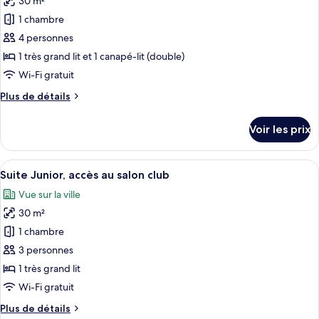
30 m²
photos
(King)
pour
1 chambre
ce
4 personnes
type
1 très grand lit et 1 canapé-lit (double)
de
Wi-Fi gratuit
chambre :
Plus
Plus de détails
Chambre
de
Familiale
détails
Voir les prix
(Superior)
sur
le
type
Afficher
Trois bouteilles de gel douche, de sh
20
de
Suite Junior, accès au salon club
toutes
chambre
Vue sur la ville
Chambre
les
Familiale
30 m²
photos
(Superior)
pour
1 chambre
ce
3 personnes
type
1 très grand lit
de
Wi-Fi gratuit
chambre :
Plus
Plus de détails
Suite