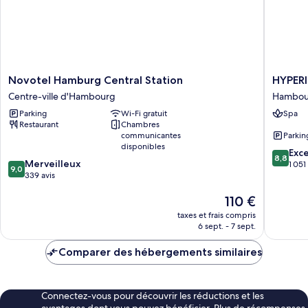
Novotel
HYPERI
Novotel Hamburg Central Station
HYPER
Hamburg
Hotel
Centre-ville d'Hambourg
Hambou
Central
Hambur
Parking
Wi-Fi gratuit
Spa
Station
Hambou
Restaurant
Chambres
Centre-
Mitte
communicantes
Parkin
ville
disponibles
8.8
d'Hambourg
Exce
8,8
9.0
Merveilleux
sur
1 051
9,0
sur
339 avis
10,
10,
Excellen
Le
110 €
Merveilleux,
1 051 avi
nouveau
339 avis
taxes et frais compris
prix
6 sept. - 7 sept.
est
de
Comparer des hébergements similaires
110 €
Connectez-vous pour découvrir les réductions et les