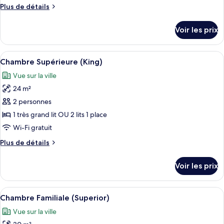
de
Plus
Plus de détails
chambre :
de
Chambre
détails
Voir les prix
sur
Standard
le
(King)
type
Afficher
Une chambre d’hôtel moderne équipée d’
12
de
Chambre Supérieure (King)
toutes
chambre
Vue sur la ville
Chambre
les
Standard
24 m²
photos
(King)
pour
2 personnes
ce
1 très grand lit OU 2 lits 1 place
type
Wi-Fi gratuit
de
Plus
Plus de détails
chambre :
de
Chambre
détails
Voir les prix
sur
Supérieure
le
(King)
type
Afficher
Une chambre d’hôtel moderne équipée d’
13
de
Chambre Familiale (Superior)
toutes
chambre
Vue sur la ville
Chambre
les
Supérieure