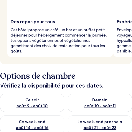
Des repas pour tous
Expéri
Cet hôtel propose un café, un bar et un buffet petit
Envelopp
déjeuner pour hébergement commencer la journée.
voyageur
Les options végétariennes et végétaliennes
hypoalle
garantissent des choix de restauration pour tous les
gamme. L
goûts.
paisible.
Options de chambre
Vérifiez la disponibilité pour ces dates.
Vérifier la disponibilité pour ce soir août 9 - août 10
Vérifier la disponibilité pour 
Ce soir
Demain
août 9 - août 10
août 10 - août 11
Vérifier la disponibilité pour ce week-end août 14 - août 16
Vérifier la disponibilité pour
Ce week-end
Le week-end prochain
août 14 - août 16
août 21 - août 23