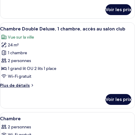
de
Junior,
détails
Voir les prix
accès
sur
le
au
type
Afficher
Une chambre d’hôtel comprenant un lit
salon
14
de
Chambre Double Deluxe, 1 chambre, accès au salon club
toutes
club
chambre
Vue sur la ville
Suite
les
Junior,
24 m²
photos
accès
pour
1 chambre
au
ce
salon
2 personnes
club
type
1 grand lit OU 2 lits 1 place
de
Wi-Fi gratuit
chambre :
Plus
Plus de détails
Chambre
de
Double
détails
Voir les prix
Deluxe,
sur
le
1
type
Afficher
Une chambre d’hôtel équipée d’un lit, 
chambre,
7
de
Chambre
toutes
accès
chambre
2 personnes
Chambre
les
au
Double
Wi-Fi gratuit