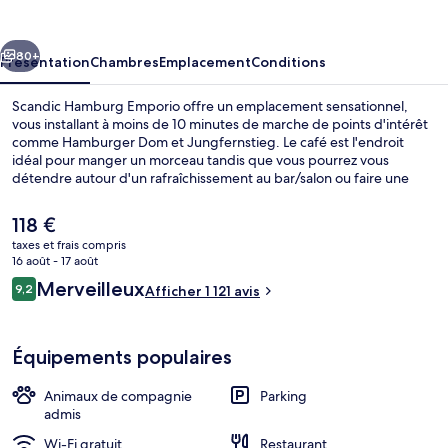
Emporio
cédent
Suivant
80+
Présentation
Chambres
Emplacement
Conditions
Scandic Hamburg Emporio offre un emplacement sensationnel,
vous installant à moins de 10 minutes de marche de points d'intérêt
comme Hamburger Dom et Jungfernstieg. Le café est l'endroit
idéal pour manger un morceau tandis que vous pourrez vous
détendre autour d'un rafraîchissement au bar/salon ou faire une
halte bien-être dans le sauna. Cet hôtel de luxe abrite en outre une
salle de fitness, un snack-bar/une épicerie fine et une terrasse. Les
Le
118 €
autres voyageurs adorent le personnel attentionné et le petit
prix
taxes et frais compris
déjeuner. L'hébergement se situe à une très courte distance à pied
actuel
16 août - 17 août
des transports publics : Station U-Bahn Gänsemarkt se trouve à 5
Restaurant
est
Avis
min et Station U-Bahn Messehallen, à 8 min.
Merveilleux
9,2
Afficher 1 121 avis
de
9,2 sur 10
voyageurs
118 €.
Équipements populaires
Animaux de compagnie
Parking
admis
Wi-Fi gratuit
Restaurant