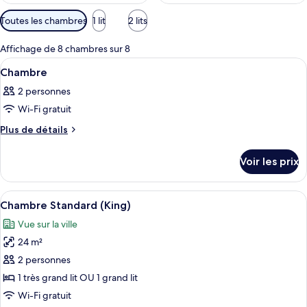
Filtres
Toutes les chambres
1 lit
2 lits
disponibles
pour
Affichage de 8 chambres sur 8
les
Afficher
Une chambre d’hôtel avec un grand lit
4
Chambre
chambres
toutes
2 personnes
les
Wi-Fi gratuit
photos
pour
Plus
Plus de détails
de
ce
détails
type
Voir les prix
sur
de
le
chambre :
type
Afficher
Une chambre d’hôtel avec un grand lit
12
de
Chambre
Chambre Standard (King)
toutes
chambre
Vue sur la ville
Chambre
les
24 m²
photos
pour
2 personnes
ce
1 très grand lit OU 1 grand lit
type
Wi-Fi gratuit