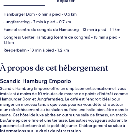
déplacer
Hamburger Dom
- 6 min à pied
- 0.5 km
Jungfernstieg
- 7 min à pied
- 0.7 km
Foire et centre de congrès de Hambourg
- 13 min à pied
- 1.1 km
Congress Center Hamburg (centre de congrès)
- 13 min à pied
-
1.1 km
Reeperbahn
- 13 min à pied
- 1.2 km
À propos de cet hébergement
Scandic Hamburg Emporio
Scandic Hamburg Emporio offre un emplacement sensationnel, vous
installant à moins de 10 minutes de marche de points d'intérêt comme
Hamburger Dom et Jungfernstieg. Le café est l'endroit idéal pour
manger un morceau tandis que vous pourrez vous détendre autour
d'un rafraîchissement au bar/salon ou faire une halte bien-être dans le
sauna. Cet hôtel de luxe abrite en outre une salle de fitness, un snack-
bar/une épicerie fine et une terrasse. Les autres voyageurs adorent le
personnel attentionné et le petit déjeuner. L'hébergement se situe à
une très courte distance à pied des transports publics : Station U-Bahn
Informations sur le droit de rétractation