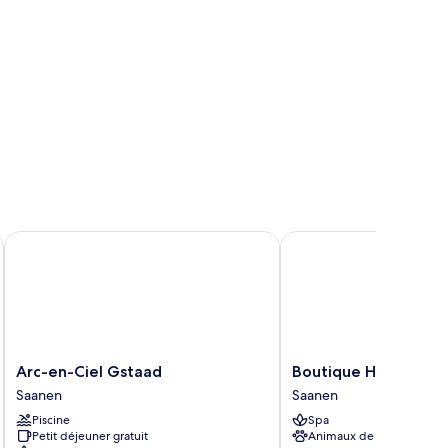
Arc-en-Ciel Gstaad
Boutique Hotel Alpenr
Arc-
Boutique
Arc-en-Ciel Gstaad
Boutique Hotel Alpe
en-
Hotel
Saanen
Saanen
Ciel
Alpenrose
Piscine
Spa
Gstaad
Saanen
Petit déjeuner gratuit
Animaux de compagnie
Saanen