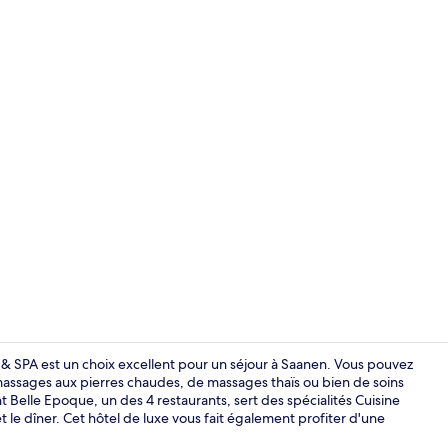
4 restaurants
 & SPA est un choix excellent pour un séjour à Saanen. Vous pouvez
 massages aux pierres chaudes, de massages thaïs ou bien de soins
nt Belle Epoque, un des 4 restaurants, sert des spécialités Cuisine
4 restaurants
et le dîner. Cet hôtel de luxe vous fait également profiter d'une