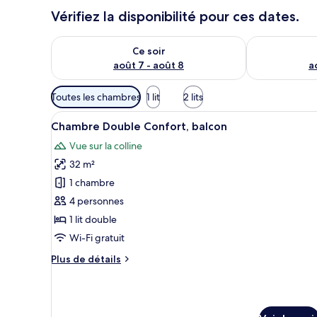
Vérifiez la disponibilité pour ces dates.
Vérifier la disponibilité pour ce soir août 7 - août 8
Vérifier la di
Ce soir
août 7 - août 8
a
Filtres
Toutes les chambres
1 lit
2 lits
disponibles
Afficher
Une chambre d’hôtel moderne, d
pour
6
Chambre Double Confort, balcon
toutes
les
Vue sur la colline
les
chambres
32 m²
photos
pour
1 chambre
ce
4 personnes
type
1 lit double
de
Wi-Fi gratuit
chambre :
Plus
Plus de détails
Chambre
de
Double
détails
Confort,
sur
le
balcon