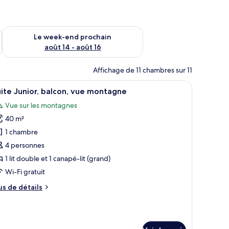
-end août 7 - août 9
Vérifier la disponibilité pour le week-end prochain août 14 - a
Le week-end prochain
août 14 - août 16
Affichage de 11 chambres sur 11
auteuils, une petite table et un plancher en bois.
fficher
Une chambre d’hôtel avec un grand lit, deux f
8
ite Junior, balcon, vue montagne
outes
Vue sur les montagnes
s
40 m²
hotos
our
1 chambre
e
4 personnes
ype
1 lit double et 1 canapé-lit (grand)
e
Wi-Fi gratuit
hambre :
us
us de détails
uite
e
unior,
tails
alcon,
r
ue