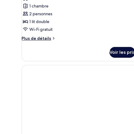
pour
(Golfino)
1 chambre
ce
2 personnes
type
1 lit double
de
Wi-Fi gratuit
chambre :
Chambre
Plus
Plus de détails
Double
de
détails
Standard,
Voir les pri
sur
balcon
le
(Golfino)
type
de
chambre
Chambre
Double
Standard,
balcon
(Golfino)