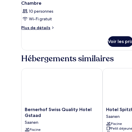
Chambre
10 personnes
Wi-Fi gratuit
Plus
Plus de détails
de
détails
Voir les pri
sur
le
type
Hébergements similaires
de
chambre
Chambre
Bernerhof Swiss Quality Hotel Gstaad
Hotel Spitzho
Bernerhof
Hotel
Bernerhof Swiss Quality Hotel
Hotel Spitz
Swiss
Spitzhorn
Gstaad
Saanen
Quality
Saanen
Saanen
Piscine
Hotel
Petit déjeune
Gstaad
Piscine