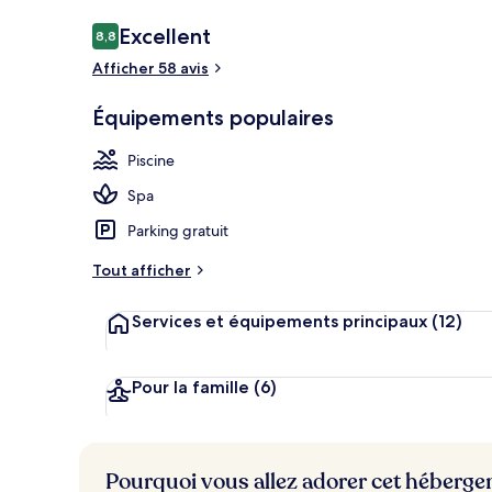
Avis
Excellent
8,8
8,8 sur 10
voyageurs
Afficher 58 avis
Terrasse/Pati
Équipements populaires
Piscine
Spa
Parking gratuit
Tout afficher
Services et équipements principaux
(12)
Pour la famille
(6)
Pourquoi vous allez adorer cet héberg