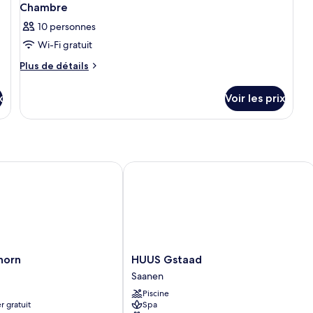
compagnie
Chambre
acceptés
10 personnes
Wi-Fi gratuit
Plus
Plus de détails
de
détails
x
Voir les prix
sur
le
type
de
chambre
Chambre
rn
HUUS Gstaad
HUUS
horn
HUUS Gstaad
Gstaad
Saanen
Saanen
Piscine
r gratuit
Spa