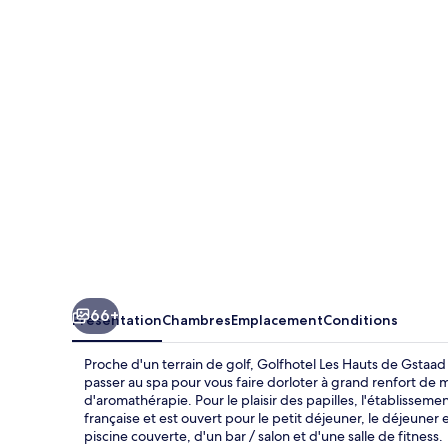
Les
Hauts
de
Gstaad
&
SPA
66+
Présentation
Chambres
Emplacement
Conditions
Proche d'un terrain de golf, Golfhotel Les Hauts de Gstaad
passer au spa pour vous faire dorloter à grand renfort de
d'aromathérapie. Pour le plaisir des papilles, l'établisseme
française et est ouvert pour le petit déjeuner, le déjeuner 
piscine couverte, d'un bar / salon et d'une salle de fitness.