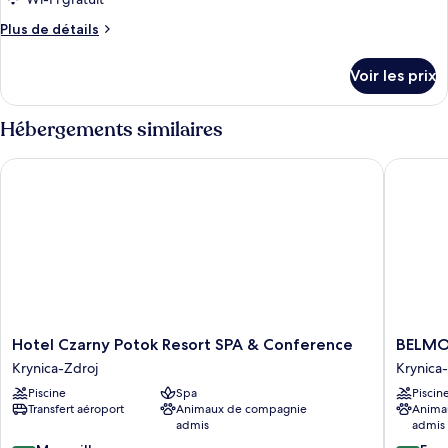
Chambre
Plus
Plus de détails
Supérieure
de
détails
Voir les prix
sur
le
type
Hébergements similaires
de
chambre
Hotel Czarny Potok Resort SPA & Conference
BELMONT
Chambre
Supérieure
Hotel
BELMO
Hotel Czarny Potok Resort SPA & Conference
BELMON
Czarny
Hotel
Krynica-Zdroj
Krynica
Potok
Krynica-
Piscine
Spa
Piscin
Resort
Zdrój
Transfert aéroport
Animaux de compagnie
Anima
SPA
Krynica-
admis
admis
&
Zdroj