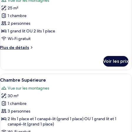
Vue sur les montagnes
Appartement
les
25 m²
photos
pour
1 chambre
ce
2 personnes
type
1 grand lit OU 2 lits 1 place
de
Wi-Fi gratuit
chambre :
Plus
Plus de détails
Chambre
de
Standard
détails
Voir les prix
sur
le
type
Afficher
Une chambre d’hôtel avec un grand lit, 
1
de
Chambre Supérieure
toutes
chambre
Vue sur les montagnes
Chambre
les
Standard
30 m²
photos
pour
1 chambre
ce
3 personnes
type
2 lits 1 place et 1 canapé-lit (grand 1 place) OU 1 grand lit et 1
de
canapé-lit (grand 1 place)
chambre :
Wi-Fi gratuit