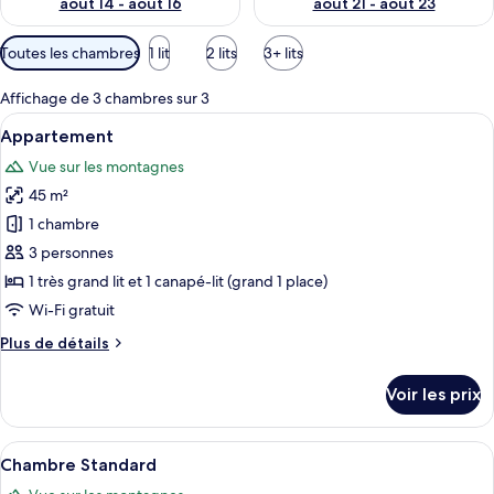
août 14 - août 16
août 21 - août 23
Filtres
Toutes les chambres
1 lit
2 lits
3+ lits
disponibles
pour
Affichage de 3 chambres sur 3
les
Afficher
Une chambre d’hôtel avec un grand lit
1
Appartement
chambres
toutes
Vue sur les montagnes
les
45 m²
photos
pour
1 chambre
ce
3 personnes
type
1 très grand lit et 1 canapé-lit (grand 1 place)
de
Wi-Fi gratuit
chambre :
Plus
Plus de détails
Appartement
de
détails
Voir les prix
sur
le
type
Afficher
Une chambre d’hôtel avec un grand lit,
7
de
Chambre Standard
toutes
chambre