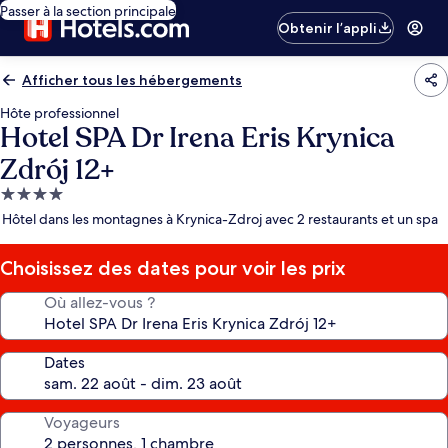
Passer à la section principale
Obtenir l’appli
Afficher tous les hébergements
Hôte professionnel
Hotel SPA Dr Irena Eris Krynica
Zdrój 12+
Hébergement
4.0 étoiles
Hôtel dans les montagnes à Krynica-Zdroj avec 2 restaurants et un spa
Choisissez des dates pour voir les prix
Où allez-vous ?
Dates
Voyageurs