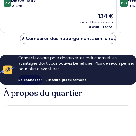
9.2
8.8
Conference
Merveilleux
Exce
9,2
8,8
sur
sur
Krynica-
131 avis
51 av
10,
10,
Zdroj
Le
134 €
Merveilleux,
Excellen
nouveau
131 avis
51 avis
taxes et frais compris
prix
31 août - 1 sept.
est
de
Comparer des hébergements similaires
134 €
Connectez-vous pour découvrir les réductions et les
avantages dont vous pouvez bénéficier. Plus de récompenses
pour plus d’aventures !
Se connecter
S’inscrire gratuitement
À propos du quartier