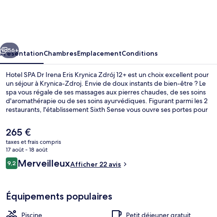
SPA
Dr
Irena
cédent
Suivant
Eris
56+
Présentation
Chambres
Emplacement
Conditions
Krynica
Hotel SPA Dr Irena Eris Krynica Zdrój 12+ est un choix excellent pour
Zdrój
un séjour à Krynica-Zdroj. Envie de doux instants de bien-être ? Le
spa vous régale de ses massages aux pierres chaudes, de ses soins
12+
d'aromathérapie ou de ses soins ayurvédiques. Figurant parmi les 2
restaurants, l'établissement Sixth Sense vous ouvre ses portes pour
le petit déjeuner, le déjeuner et le dîner. Parmi les autres petits
avantages de cet hébergement figurent 3 bains à remous, une
Le
265 €
piscine couverte et un bar / salon.
prix
taxes et frais compris
actuel
17 août - 18 août
Piscine couverte, accès possible de 07
est
Avis
Merveilleux
9,2
Afficher 22 avis
de
9,2 sur 10
voyageurs
265 €.
Équipements populaires
Piscine
Petit déjeuner gratuit