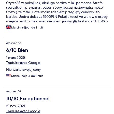
Czystość w pokoju ok, obsługa bardzo miła i pomocna. Strefa
spa całkiem przyjazna , basen spory jaccuzi na zewnątrz może
troszkę za małe. Hotel moim zdaniem przegięty cenowo i to
bardzo. Jedna doba za 1500PLN Pokój executive we dwie osoby
miejsca bardzo mało wiec nie wiem jak wygląda standard. Łóżko
moim zdaniem bardzo przeciętne max 3 gwiazdki , poduszka
Marcin, séjour de 1 nuit
sztuczna jak dla mnie nie do przyjęcia. Waga w łazience nie
działa. Na plus lokalizacja ale czy warto przepłacać?
Avis vérifié
6/10 Bien
1 mars 2025
Traduire avec Google
Nie warte swojej ceny
Michal, séjour de 1 nuit
Avis vérifié
10/10 Exceptionnel
21 nov. 2021
Traduire avec Google