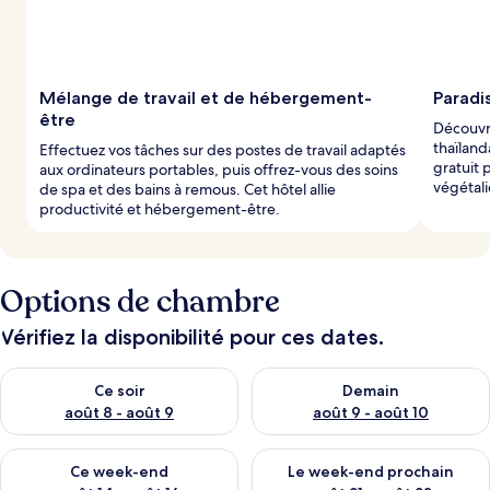
Mélange de travail et de hébergement-
Paradi
être
Découvre
thaïland
Effectuez vos tâches sur des postes de travail adaptés
gratuit
aux ordinateurs portables, puis offrez-vous des soins
végétali
de spa et des bains à remous. Cet hôtel allie
productivité et hébergement-être.
Options de chambre
Vérifiez la disponibilité pour ces dates.
Vérifier la disponibilité pour ce soir août 8 - août 9
Vérifier la disponibilité pour 
Ce soir
Demain
août 8 - août 9
août 9 - août 10
Vérifier la disponibilité pour ce week-end août 14 - août 16
Vérifier la disponibilité pour
Ce week-end
Le week-end prochain