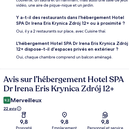
vidéo, une aire de pique-nique et un jardin.
Y a-t-il des restaurants dans l'hébergement Hotel
SPA Dr Irena Eris Krynica Zdrój 12+ ou à proximité ?
Oui, il y a 2 restaurants sur place, avec Cuisine thaï.
L'hébergement Hotel SPA Dr Irena Eris Krynica Zdrój
12+ dispose-t-il d'espaces privés en extérieur ?
Oui, chaque chambre comprend un balcon aménagé.
Avis sur l’hébergement Hotel SPA
Avis
Dr Irena Eris Krynica Zdrój 12+
Merveilleux
9,2
22 avis
9,8
9,8
9,8
Propreté
Emplacement
Personnel et service