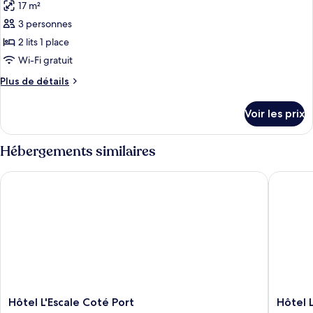
Quadruple
17 m²
photos
pour
3 personnes
ce
2 lits 1 place
type
Wi-Fi gratuit
de
Plus
Plus de détails
chambre :
de
Chambre
détails
Voir les prix
sur
Standard
le
avec
type
Hébergements similaires
lits
de
jumeaux
chambre
Hôtel L'Escale Coté Port
Hôtel La
Chambre
Standard
avec
lits
jumeaux
Hôtel
Hôtel
Hôtel L'Escale Coté Port
Hôtel 
L'Escale
La