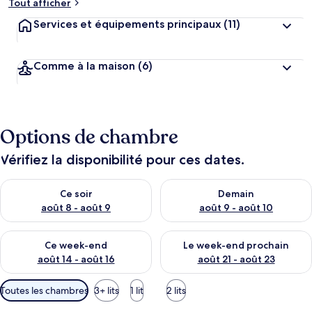
Tout afficher
Services et équipements principaux
(11)
Comme à la maison
(6)
Options de chambre
Vérifiez la disponibilité pour ces dates.
Vérifier la disponibilité pour ce soir août 8 - août 9
Vérifier la disponibilité pour 
Ce soir
Demain
août 8 - août 9
août 9 - août 10
Vérifier la disponibilité pour ce week-end août 14 - août 16
Vérifier la disponibilité pour
Ce week-end
Le week-end prochain
août 14 - août 16
août 21 - août 23
Filtres
Toutes les chambres
3+ lits
1 lit
2 lits
disponibles