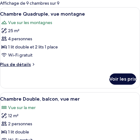
pour
Affichage de 9 chambres sur 9
les
Afficher
Une chambre d’hôtel avec deux lits sim
3
Chambre Quadruple, vue montagne
chambres
toutes
Vue sur les montagnes
les
25 m²
photos
pour
4 personnes
ce
1 lit double et 2 lits 1 place
type
Wi-Fi gratuit
de
Plus
Plus de détails
chambre :
de
Chambre
détails
Voir les prix
sur
Quadruple,
le
vue
type
Afficher
Une chambre avec un lit, un bureau, un
montagne
4
de
Chambre Double, balcon, vue mer
toutes
chambre
Vue sur la mer
Chambre
les
Quadruple,
12 m²
photos
vue
pour
2 personnes
montagne
ce
1 lit double
type