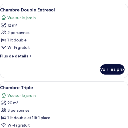
Double
type
Afficher
Une chambre d’hôtel équipée d’un lit, d
Supérieure
2
de
Chambre Double Entresol
toutes
chambre
Vue sur le jardin
Chambre
les
Double
12 m²
photos
Supérieure
pour
2 personnes
ce
1 lit double
type
Wi-Fi gratuit
de
Plus
Plus de détails
chambre :
de
Chambre
détails
Voir les prix
sur
Double
le
Entresol
type
Afficher
Une chambre d’hôtel avec deux lits sim
3
de
Chambre Triple
toutes
chambre
Vue sur le jardin
Chambre
les
Double
20 m²
photos
Entresol
pour
3 personnes
ce
1 lit double et 1 lit 1 place
type
Wi-Fi gratuit