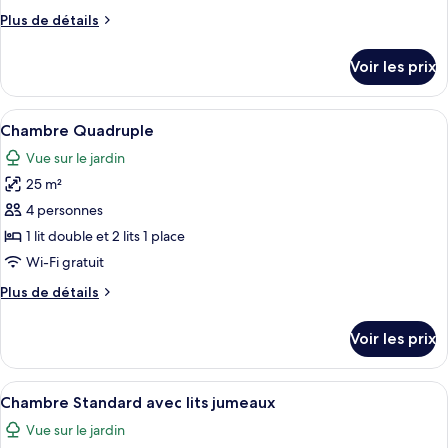
de
Plus
Plus de détails
chambre :
de
Chambre
détails
Voir les prix
sur
Triple
le
type
Afficher
Une chambre d’hôtel avec deux lits sim
2
de
Chambre Quadruple
toutes
chambre
Vue sur le jardin
Chambre
les
Triple
25 m²
photos
pour
4 personnes
ce
1 lit double et 2 lits 1 place
type
Wi-Fi gratuit
de
Plus
Plus de détails
chambre :
de
Chambre
détails
Voir les prix
sur
Quadruple
le
type
Afficher
Une chambre d’hôtel avec deux lits sim
1
de
Chambre Standard avec lits jumeaux
toutes
chambre
Vue sur le jardin
Chambre
les