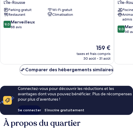
L'Île-Rousse
L'Île-Ro
Coté
Pietra
Parking gratuit
Wi-Fi gratuit
Piscin
Port
Restaur
Restaurant
Climatisation
Anima
L'Île-
&
admis
Rousse
Spa
9.0
Merveilleux
9,0
9.0
L'Île-
Mer
sur
88 avis
9,0
sur
Rousse
141 a
10,
10,
Merveilleux,
Merveill
88 avis
Le
159 €
141 avis
nouveau
taxes et frais compris
prix
30 août - 31 août
est
de
Comparer des hébergements similaires
159 €
Connectez-vous pour découvrir les réductions et les
avantages dont vous pouvez bénéficier. Plus de récompenses
pour plus d’aventures !
Se connecter
S’inscrire gratuitement
À propos du quartier