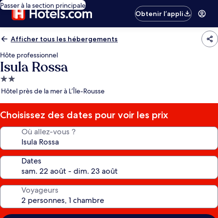
Passer à la section principale
Obtenir l’appli
Afficher tous les hébergements
Hôte professionnel
Isula Rossa
Hébergement
2.0 étoiles
Hôtel près de la mer à L’Île-Rousse
Choisissez des dates pour voir les prix
Où allez-vous ?
Dates
Voyageurs