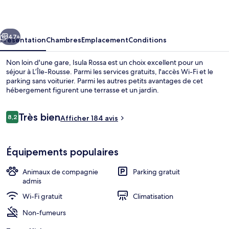
cédent
Suivant
47+
Présentation
Chambres
Emplacement
Conditions
Non loin d'une gare, Isula Rossa est un choix excellent pour un
séjour à L’Île-Rousse. Parmi les services gratuits, l'accès Wi-Fi et le
parking sans voiturier. Parmi les autres petits avantages de cet
hébergement figurent une terrasse et un jardin.
Avis
Très bien
8,2
Afficher 184 avis
8,2 sur 10
voyageurs
Vue sur la plage/l’océan
Équipements populaires
Animaux de compagnie
Parking gratuit
admis
Wi-Fi gratuit
Climatisation
Non-fumeurs