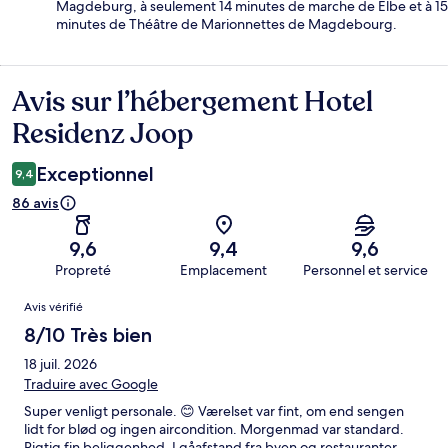
Magdeburg, à seulement 14 minutes de marche de Elbe et à 15
minutes de Théâtre de Marionnettes de Magdebourg.
Avis sur l’hébergement Hotel
Avis
Residenz Joop
Exceptionnel
9,4
86 avis
9,6
9,4
9,6
Propreté
Emplacement
Personnel et service
Avis
Avis vérifié
8/10 Très bien
18 juil. 2026
Traduire avec Google
Super venligt personale. 😊 Værelset var fint, om end sengen
lidt for blød og ingen aircondition. Morgenmad var standard.
Rigtig fin beliggenhed. I gåafstand fra byen og restauranter