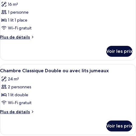
16 m²
les
1 personne
photos
pour
1 lit 1 place
ce
Wi-Fi gratuit
type
Plus
Plus de détails
de
de
chambre :
détails
Voir les prix
sur
Chambre
le
Simple
type
Afficher
Une chambre d’hôtel avec un lit, un bu
Classique
7
de
Chambre Classique Double ou avec lits jumeaux
toutes
chambre
24 m²
Chambre
les
Simple
2 personnes
photos
Classique
pour
1 lit double
ce
Wi-Fi gratuit
type
Plus
Plus de détails
de
de
chambre :
détails
Voir les prix
sur
Chambre
le