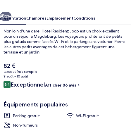
Joop
cédent
Suivant
23+
Présentation
Chambres
Emplacement
Conditions
Non loin d'une gare, Hotel Residenz Joop est un choix excellent
pour un séjour à Magdeburg. Les voyageurs profiteront de petits
plus gratuits comme l'accès Wi-Fi et le parking sans voiturier. Parmi
les autres petits avantages de cet hébergement figurent une
terrasse et un jardin.
Le
82 €
prix
taxes et frais compris
actuel
9 août - 10 août
Salle de réunion
est
Avis
Exceptionnel
9,4
Afficher 86 avis
de
9,4 sur 10
voyageurs
82 €.
Équipements populaires
Parking gratuit
Wi-Fi gratuit
Non-fumeurs