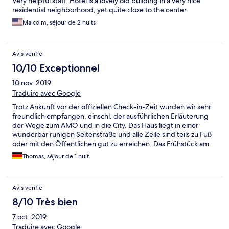
Very helpful staff. Hotel is a lovely old building in a very nice
residential neighborhood, yet quite close to the center.
Malcolm, séjour de 2 nuits
Avis vérifié
10/10 Exceptionnel
10 nov. 2019
Traduire avec Google
Trotz Ankunft vor der offiziellen Check-in-Zeit wurden wir sehr
freundlich empfangen, einschl. der ausführlichen Erläuterung
der Wege zum AMO und in die City. Das Haus liegt in einer
wunderbar ruhigen Seitenstraße und alle Zeile sind teils zu Fuß
oder mit den Öffentlichen gut zu erreichen. Das Frühstück am
folgenden Morgen war sehr gut. Wir kommen sehr gerne
Thomas, séjour de 1 nuit
wieder!
Avis vérifié
8/10 Très bien
7 oct. 2019
Traduire avec Google