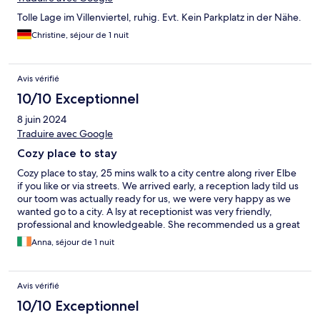
Tolle Lage im Villenviertel, ruhig. Evt. Kein Parkplatz in der Nähe.
Christine, séjour de 1 nuit
Avis vérifié
10/10 Exceptionnel
8 juin 2024
Traduire avec Google
Cozy place to stay
Cozy place to stay, 25 mins walk to a city centre along river Elbe
if you like or via streets. We arrived early, a reception lady tild us
our toom was actually ready for us, we were very happy as we
wanted go to a city. A lsy at receptionist was very friendly,
professional and knowledgeable. She recommended us a great
place to have a local beer and food, hiddin from main streets
Anna, séjour de 1 nuit
and tourists. Check in was super fast. Our room in 2nd floor was
very spacious, so was a bathroom with a bath tub. Our view was
to a street shich was very quiet during a night.
Avis vérifié
10/10 Exceptionnel