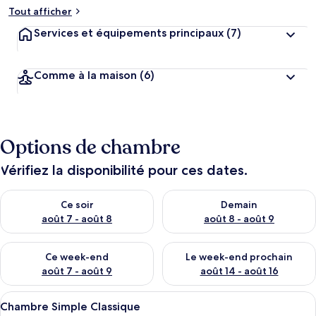
Tout afficher
Services et équipements principaux
(7)
Comme à la maison
(6)
Options de chambre
Vérifiez la disponibilité pour ces dates.
Vérifier la disponibilité pour ce soir août 7 - août 8
Vérifier la disponibilité pour 
Ce soir
Demain
août 7 - août 8
août 8 - août 9
Vérifier la disponibilité pour ce week-end août 7 - août 9
Vérifier la disponibilité pour 
Ce week-end
Le week-end prochain
août 7 - août 9
août 14 - août 16
Afficher
Chambre Simple Classique | Bureau, ri
4
Chambre Simple Classique
toutes