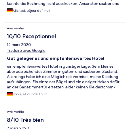
könnte die Rechnung nicht ausdrucken. Ansonsten sauber und
ruhig.
Michael, séjour de 1 nuit
Avis vérifié
10/10 Exceptionnel
12 mars 2020
Traduire avec Google
Gut gelegenes und empfehlenswertes Hotel
ein empfehlenswertes Hotel in günstiger Lage. Sehr kleines,
aber ausreichendes Zimmer in gutem und sauberem Zustand.
Allerdings habe ich eine Möglichkeit vermisst, meine Kleidung
aufzuhängen. Ein einzelner Bügel und ein einziger Haken dafür
an der Badezimmertür ersetzen leider keinen Kleiderschrank.
Gut, dass ich nur zwei Übernachtungen gebucht hatte.
Sonja, séjour de 1 nuit
Ansonsten nettes und hilfsbereites Personal und auch ein gutes
Frühstücksbuffet. Die Fenster zur Straße hin sind gut isoliert. In
der Nähe kann man nett essen und drei Straßenbahnlinien ins
Avis vérifié
Zentrum sind ebenfalls gut erreichbar!
8/10 Très bien
7 mars 2020