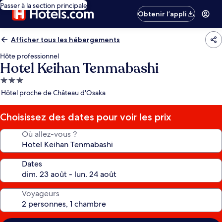
Passer à la section principale
Obtenir l’appli
Afficher tous les hébergements
Hôte professionnel
Hotel Keihan Tenmabashi
Hébergement
3.0 étoiles
Hôtel proche de Château d'Osaka
Choisissez des dates pour voir les prix
Où allez-vous ?
Dates
Voyageurs