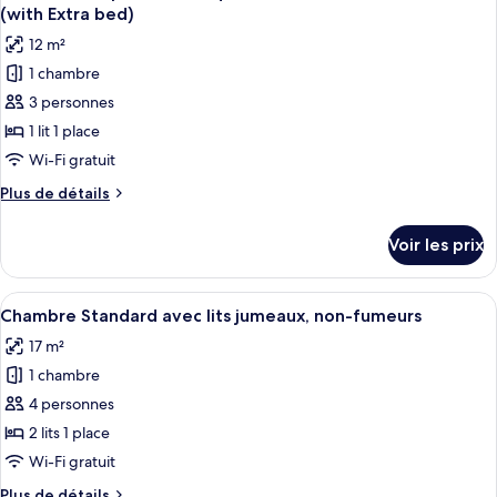
toutes
chambre
(with Extra bed)
Chambre
les
12 m²
Économique,
photos
fumeurs
1 chambre
pour
3 personnes
ce
type
1 lit 1 place
de
Wi-Fi gratuit
chambre :
Plus
Plus de détails
Chambre
de
Simple
détails
Voir les prix
sur
Économique,
le
1
type
Afficher
Une chambre d’hôtel avec deux lits, un
chambre,
10
de
Chambre Standard avec lits jumeaux, non-fumeurs
toutes
chambre
non-
17 m²
Chambre
les
fumeurs
Simple
1 chambre
photos
(with
Économique,
pour
4 personnes
Extra
1
ce
chambre,
2 lits 1 place
bed)
non-
type
Wi-Fi gratuit
fumeurs
de
(with
Plus
Plus de détails