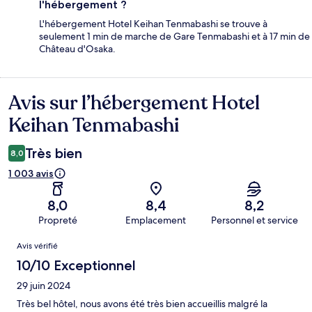
l'hébergement ?
L'hébergement Hotel Keihan Tenmabashi se trouve à
seulement 1 min de marche de Gare Tenmabashi et à 17 min de
Château d'Osaka.
Avis sur l’hébergement Hotel
Avis
Keihan Tenmabashi
Très bien
8,0
1 003 avis
8,0
8,4
8,2
Propreté
Emplacement
Personnel et service
Avis
Avis vérifié
10/10 Exceptionnel
29 juin 2024
Très bel hôtel, nous avons été très bien accueillis malgré la