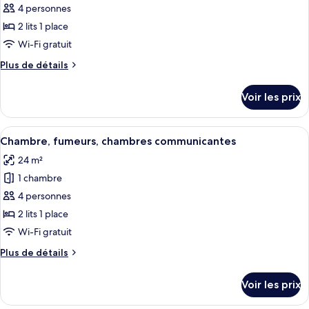
Standard,
pour
4 personnes
non-
ce
fumeurs
2 lits 1 place
type
Wi-Fi gratuit
de
Plus
Plus de détails
chambre :
de
Chambre,
détails
Voir les prix
sur
non-
le
fumeurs,
type
Afficher
Une chambre d’hôtel avec deux lits, un
chambres
9
de
Chambre, fumeurs, chambres communicantes
toutes
communicantes
chambre
24 m²
Chambre,
les
non-
1 chambre
photos
fumeurs,
pour
4 personnes
chambres
ce
communicantes
2 lits 1 place
type
Wi-Fi gratuit
de
Plus
Plus de détails
chambre :
de
Chambre,
détails
Voir les prix
sur
fumeurs,
le
chambres