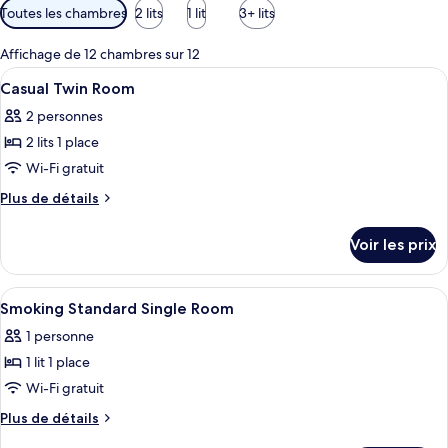
Filtres
Toutes les chambres
2 lits
1 lit
3+ lits
disponibles
pour
Affichage de 12 chambres sur 12
les
Afficher
Hall
17
Casual Twin Room
chambres
toutes
2 personnes
les
2 lits 1 place
photos
pour
Wi-Fi gratuit
ce
Plus
Plus de détails
type
de
détails
de
Voir les prix
sur
chambre :
le
Casual
type
Afficher
Une chambre d’hôtel comprenant un lit,
1
Twin
de
Smoking Standard Single Room
toutes
chambre
Room
1 personne
Casual
les
Twin
1 lit 1 place
photos
Room
pour
Wi-Fi gratuit
ce
Plus
Plus de détails
type
de