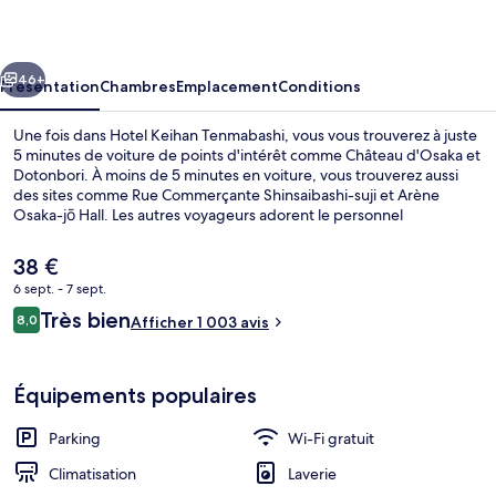
Tenmabashi
cédent
Suivant
46+
Présentation
Chambres
Emplacement
Conditions
Une fois dans Hotel Keihan Tenmabashi, vous vous trouverez à juste
5 minutes de voiture de points d'intérêt comme Château d'Osaka et
Dotonbori. À moins de 5 minutes en voiture, vous trouverez aussi
des sites comme Rue Commerçante Shinsaibashi-suji et Arène
Osaka-jō Hall. Les autres voyageurs adorent le personnel
attentionné. L'hébergement se situe à une très courte distance à
pied des transports publics : Station de métro Tanimachi Yonchōme
Le
38 €
se trouve à 11 min et Gare d'Ōsakajō-kitazume, à 12 min.
prix
6 sept. - 7 sept.
actuel
Avis
Très bien
Restaurant
8,0
est
Afficher 1 003 avis
8,0 sur 10
voyageurs
de
38 €.
Équipements populaires
Parking
Wi-Fi gratuit
Climatisation
Laverie