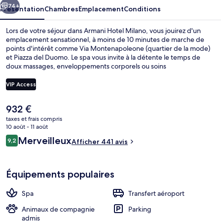
74+
Présentation
Chambres
Emplacement
Conditions
Lors de votre séjour dans Armani Hotel Milano, vous jouirez d'un
emplacement sensationnel, à moins de 10 minutes de marche de
points d'intérêt comme Via Montenapoleone (quartier de la mode)
et Piazza del Duomo. Le spa vous invite à la détente le temps de
doux massages, enveloppements corporels ou soins
d'aromathérapie. Et pour vous rassasier, des spécialités Cuisine
italienne vous sont servies à l'établissement Armani/Ristorante, qui
VIP Access
est ouvert à l'heure du petit déjeuner, du déjeuner et du dîner. Cet
hôtel de luxe abrite en outre un bar / salon, une salle de fitness
Le
932 €
ouverte 24 h/24 et une salle de fitness. De là, les transports publics
Terrasse/Patio
prix
ne sont qu'à quelques pas : la preuve avec Station de métro
taxes et frais compris
actuel
10 août - 11 août
Montenapoleone et Arrêt de tram Montenapoleone M3, très
est
proches.
Avis
Merveilleux
9,2
Afficher 441 avis
de
9,2 sur 10
voyageurs
932 €.
Équipements populaires
Spa
Transfert aéroport
Animaux de compagnie
Parking
admis