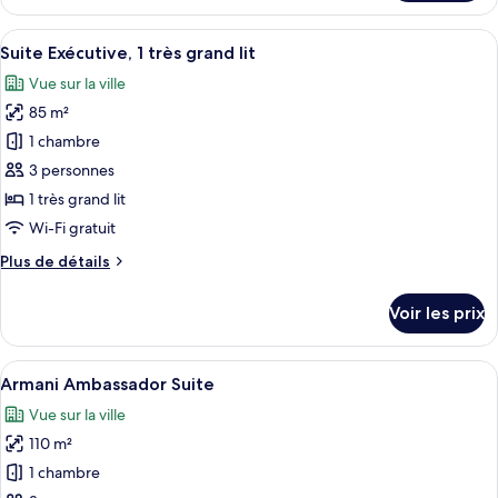
le
type
Afficher
Suite Exécutive, 1 très grand lit | Lite
6
de
Suite Exécutive, 1 très grand lit
toutes
chambre
Vue sur la ville
Armani
les
Junior
85 m²
photos
Suite
pour
1 chambre
ce
3 personnes
type
1 très grand lit
de
Wi-Fi gratuit
chambre :
Plus
Plus de détails
Suite
de
Exécutive,
détails
Voir les prix
1
sur
le
très
type
Afficher
Une chambre moderne avec un grand lit
grand
6
de
Armani Ambassador Suite
toutes
lit
chambre
Vue sur la ville
Suite
les
Exécutive,
110 m²
photos
1
pour
1 chambre
très