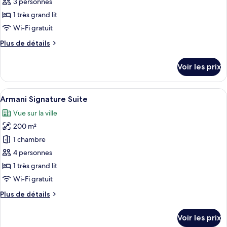
ce
grand
3 personnes
lit
type
1 très grand lit
de
Wi-Fi gratuit
chambre :
Plus
Plus de détails
Armani
de
Ambassador
détails
Voir les prix
Suite
sur
le
type
Afficher
Un intérieur spacieux agrémenté d’un e
9
de
Armani Signature Suite
toutes
chambre
Vue sur la ville
Armani
les
Ambassador
200 m²
photos
Suite
pour
1 chambre
ce
4 personnes
type
1 très grand lit
de
Wi-Fi gratuit
chambre :
Plus
Plus de détails
Armani
de
Signature
détails
Voir les prix
Suite
sur