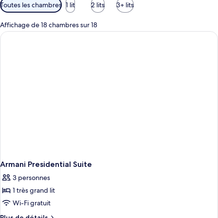
Filtres
Toutes les chambres
1 lit
2 lits
3+ lits
disponibles
pour
Affichage de 18 chambres sur 18
les
chambres
Armani Presidential Suite
3 personnes
1 très grand lit
Wi-Fi gratuit
Plus
Plus de détails