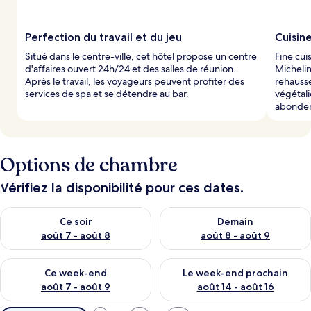
Perfection du travail et du jeu
Cuisine
Situé dans le centre-ville, cet hôtel propose un centre
Fine cui
d'affaires ouvert 24h/24 et des salles de réunion.
Michelin
Après le travail, les voyageurs peuvent profiter des
rehausse
services de spa et se détendre au bar.
végétali
abonden
Options de chambre
Vérifiez la disponibilité pour ces dates.
Vérifier la disponibilité pour ce soir août 7 - août 8
Vérifier la disponibilité pour 
Ce soir
Demain
août 7 - août 8
août 8 - août 9
Vérifier la disponibilité pour ce week-end août 7 - août 9
Vérifier la disponibilité pour 
Ce week-end
Le week-end prochain
août 7 - août 9
août 14 - août 16