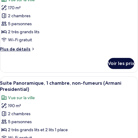
Exécutive,
photos
plusieurs
170 m²
pour
lits
2 chambres
ce
type
5 personnes
de
2 très grands lits
chambre :
Wi-Fi gratuit
Suite
Plus
Plus de détails
Panoramique,
de
1
détails
Voir les prix
sur
chambre,
le
non-
type
Afficher
Un salon moderne avec un canapé, une
fumeurs
6
de
Suite Panoramique, 1 chambre, non-fumeurs (Armani
toutes
(Armani
chambre
Presidential)
Suite
les
Milano
Vue sur la ville
Panoramique,
photos
Duomo)
1
190 m²
pour
chambre,
2 chambres
ce
non-
fumeurs
type
5 personnes
(Armani
de
2 très grands lits et 2 lits 1 place
Milano
chambre :
Duomo)
Wi-Fi gratuit