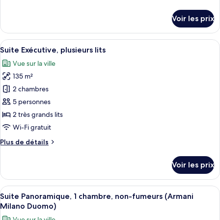
de
Deluxe
détails
Voir les prix
Suite
sur
le
with
type
Afficher
Une chambre moderne avec un grand lit
balcony
5
de
Suite Exécutive, plusieurs lits
toutes
chambre
Vue sur la ville
Armani
les
Deluxe
135 m²
photos
Suite
pour
2 chambres
with
ce
balcony
5 personnes
type
2 très grands lits
de
Wi-Fi gratuit
chambre :
Plus
Plus de détails
Suite
de
Exécutive,
détails
Voir les prix
plusieurs
sur
le
lits
type
Afficher
Une chambre d’hôtel moderne avec un gr
6
de
Suite Panoramique, 1 chambre, non-fumeurs (Armani
toutes
chambre
Milano Duomo)
Suite
les
Vue sur la ville