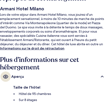
Armani Hotel Milano
Lors de votre séjour dans Armani Hotel Milano, vous jouirez d'un
emplacement sensationnel, à moins de 10 minutes de marche de points
d'intérêt comme Via Montenapoleone (quartier de la mode) et Piazza
del Duomo. Le spa vous invite à la détente le temps de doux massages,
enveloppements corporels ou soins d'aromathérapie. Et pour vous
rassasier, des spécialités Cuisine italienne vous sont servies à
l'établissement Armani/Ristorante, qui est ouvert à l'heure du petit
déjeuner, du déjeuner et du dîner. Cet hôtel de luxe abrite en outre un
bar / salon, une salle de fitness ouverte 24 h/24 et une salle de fitness.
Informations sur le droit de rétractation
De là, les transports publics ne sont qu'à quelques pas : la preuve avec
Station de métro Montenapoleone et Arrêt de tram Montenapoleone
Plus d’informations sur cet
M3, très proches.
hébergement
Aperçu
Taille de l'hôtel
Hôtel de 95 chambres
Sur 8 étages