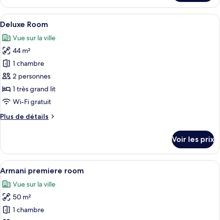
de
le
chambre :
type
Afficher
Une chambre moderne avec un grand li
6
de
Chambre
Deluxe Room
toutes
chambre
Vue sur la ville
Chambre
les
44 m²
photos
pour
1 chambre
ce
2 personnes
type
1 très grand lit
de
Wi-Fi gratuit
chambre :
Plus
Plus de détails
Deluxe
de
Room
détails
Voir les prix
sur
le
type
Afficher
Une chambre moderne avec un grand lit
6
de
Armani premiere room
toutes
chambre
Vue sur la ville
Deluxe
les
Room
50 m²
photos
pour
1 chambre