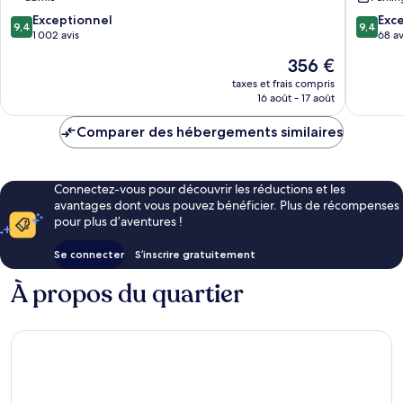
Hotel,
Leading
Milan
Hotels
9.4
9.4
Exceptionnel
Exc
9,4
9,4
Gare
of
sur
sur
1 002 avis
68 av
de
the
10,
10,
Le
356 €
Milan-
World
Exceptionnel,
Exceptio
nouveau
Centrale
Centre
1 002 avis
68 avis
taxes et frais compris
prix
16 août - 17 août
de
est
Milan
de
Comparer des hébergements similaires
356 €
Connectez-vous pour découvrir les réductions et les
avantages dont vous pouvez bénéficier. Plus de récompenses
pour plus d’aventures !
Se connecter
S’inscrire gratuitement
À propos du quartier