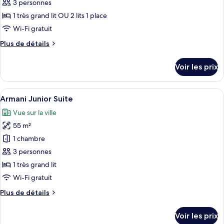
ce
3 personnes
type
1 très grand lit OU 2 lits 1 place
de
Wi-Fi gratuit
chambre :
Plus
Plus de détails
Armani
de
premiere
détails
Voir les prix
room
sur
le
type
Afficher
Une chambre d’hôtel moderne avec un g
5
de
Armani Junior Suite
toutes
chambre
Vue sur la ville
Armani
les
premiere
55 m²
photos
room
pour
1 chambre
ce
3 personnes
type
1 très grand lit
de
Wi-Fi gratuit
chambre :
Plus
Plus de détails
Armani
de
Junior
détails
Voir les prix
Suite
sur