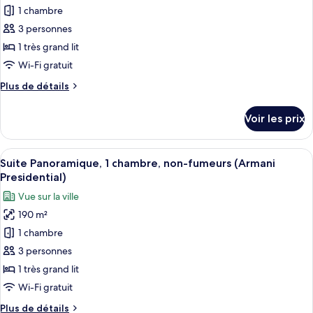
chambre,
1 chambre
ce
non-
fumeurs
type
3 personnes
(Armani
de
1 très grand lit
Signature)
chambre :
Wi-Fi gratuit
Suite
Plus
Plus de détails
Panoramique,
de
1
détails
Voir les prix
sur
chambre,
le
non-
type
Afficher
Un salon moderne avec un canapé d’angl
fumeurs
8
de
Suite Panoramique, 1 chambre, non-fumeurs (Armani
toutes
(Armani
chambre
Presidential)
Suite
les
Milano
Vue sur la ville
Panoramique,
photos
Duomo)
1
190 m²
pour
chambre,
1 chambre
ce
non-
fumeurs
type
3 personnes
(Armani
de
1 très grand lit
Milano
chambre :
Duomo)
Wi-Fi gratuit
Suite
Plus
Plus de détails