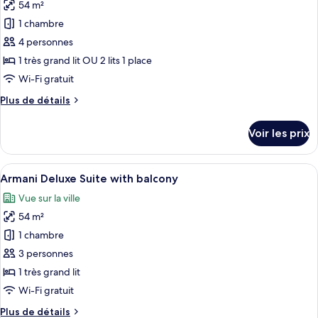
Premiere
54 m²
photos
Terrace
pour
1 chambre
ce
4 personnes
type
1 très grand lit OU 2 lits 1 place
de
Wi-Fi gratuit
chambre :
Plus
Plus de détails
Armani
de
Premiere
détails
Voir les prix
Superior
sur
le
Room
type
Afficher
Une chambre moderne avec un grand lit
6
de
Armani Deluxe Suite with balcony
toutes
chambre
Vue sur la ville
Armani
les
Premiere
54 m²
photos
Superior
pour
1 chambre
Room
ce
3 personnes
type
1 très grand lit
de
Wi-Fi gratuit
chambre :
Plus
Plus de détails
Armani