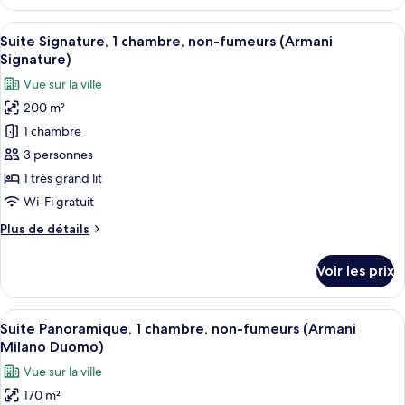
le
type
Afficher
Un salon moderne avec un canapé d’an
8
de
Suite Signature, 1 chambre, non-fumeurs (Armani
toutes
chambre
Signature)
Armani
les
Vue sur la ville
Signature
photos
Suite
200 m²
pour
1 chambre
ce
type
3 personnes
de
1 très grand lit
chambre :
Wi-Fi gratuit
Suite
Plus
Plus de détails
Signature,
de
1
détails
Voir les prix
sur
chambre,
le
non-
type
Afficher
Une chambre d’hôtel moderne avec un g
fumeurs
8
de
Suite Panoramique, 1 chambre, non-fumeurs (Armani
toutes
(Armani
chambre
Milano Duomo)
Suite
les
Signature)
Vue sur la ville
Signature,
photos
1
170 m²
pour