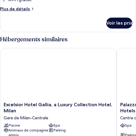
Suite
Plus
Plus de détails
Panoramique,
de
1
détails
Voir les prix
sur
chambre,
le
non-
type
Hébergements similaires
fumeurs
de
(Armani
chambre
Excelsior Hotel Gallia, a Luxury Collection Hotel, Milan
Palazzo 
Suite
Presidential)
Panoramique,
1
chambre,
non-
fumeurs
(Armani
Presidential)
Excelsior
Palazzo
Excelsior Hotel Gallia, a Luxury Collection Hotel,
Palazz
Hotel
Cordusi
Milan
Hotels
Gallia,
Gran
Gare de Milan-Centrale
Centre 
a
Meliá
Luxury
Piscine
Spa
–
Spa
Animaux de compagnie
Parking
Collection
The
admis
Parkin